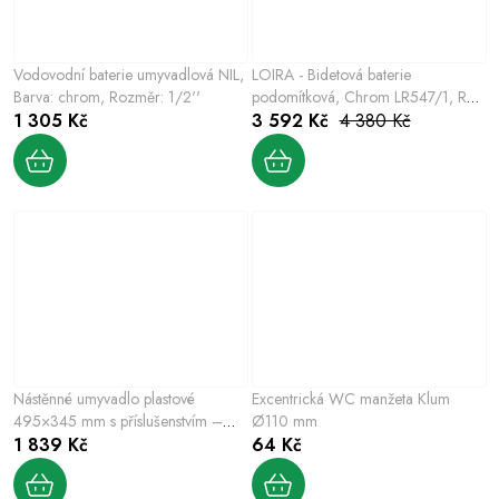
Vodovodní baterie umyvadlová NIL,
LOIRA - Bidetová baterie
Barva: chrom, Rozměr: 1/2''
podomítková, Chrom LR547/1, RAV
1 305 Kč
Slezák
3 592 Kč
4 380 Kč
Nástěnné umyvadlo plastové
Excentrická WC manžeta Klum
495×345 mm s příslušenstvím –
Ø110 mm
bílé
1 839 Kč
64 Kč