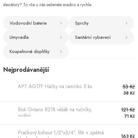
Hobby
deviátory? To vše u nás seženete snadno a rychle.
Dětské zboží a hračky
Vodovodní baterie
Sprchy
Novinky
Umyvadla
Sanitární vybavení
Koupelnové doplňky
World Cleanup Day
Akční ceny
Nejprodávanější
Půjčovna
Kontaktuje nás
Obchodní podmínky
APT AG17F Háčky na ramínko 5 ks
53 Kč
Vrácení a reklamace
Podmínky ochrany osobních údajů
38 Kč
Obchodní podmínky pro podnikatele
Způsob doručení a platby
Bisk Ontario B218 věšák na ručníky,
121 Kč
Zásady používání cookies
O nás
Blog
oválný
71 Kč
Pračkový kohout 1/2"x3/4", filtr + zpětná
163 Kč