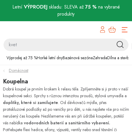
Letní
VÝPRODEJ
skladu: SLEVA až
75 %
na vybrané
produkty
Přejít
Výprodej až 75 %
na
obsah
Horké letní dny
Bazénová sezóna
Výprodej až 75 %
Horké letní dny
Bazénová sezóna
Zahrada
Dílna a stavba
Domácnost
Zahrada
Koupelna
Dílna a stavba
Dobrá koupel je prvním krokem k relaxu těla. Zpříjemněte si ji proto v naší
koupelnové sekci. Sprchy s různou intenzitou proudů, stylová umyvadla a
doplňky, které si zamilujete
. Od dávkovačů mýdla, přes
Domácnost
protiskluzové podložky až po vaničky pro děti, u nás najdete vše pro ničím
nerušený čas koupele. Nezklameme vás ani při údržbě koupelen, potěší
Chovatelské potřeby
vás nabídka
vodovodních baterií a sanitárního vybavení.
Potřebujete flexi hadice, sifony, výpustě, ventily nebo snad těsnění či