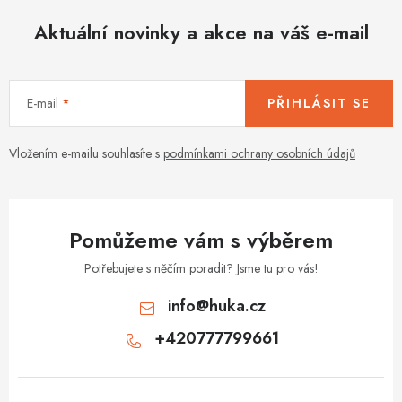
o
r
v
Aktuální novinky a akce na váš e-mail
v
á
k
n
y
í
v
E-mail
PŘIHLÁSIT SE
ý
p
Vložením e-mailu souhlasíte s
podmínkami ochrany osobních údajů
i
s
u
Pomůžeme vám s výběrem
Potřebujete s něčím poradit? Jsme tu pro vás!
info
@
huka.cz
+420777799661