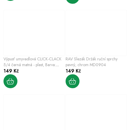
Výpusť umyvadlová CLICK-CLACK
RAV Slezák Držák ruční sprchy
5/4 černá matná - plast, Barva:
pevný, chrom MD0904
černá matná
149 Kč
149 Kč