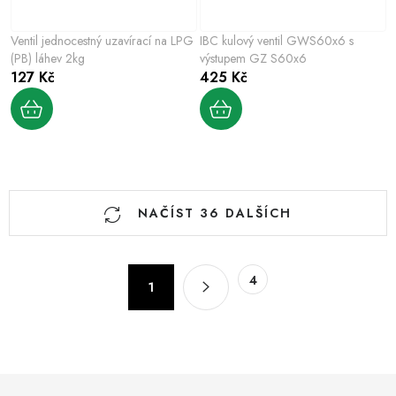
Ventil jednocestný uzavírací na LPG
IBC kulový ventil GWS60x6 s
(PB) láhev 2kg
výstupem GZ S60x6
127 Kč
425 Kč
O
NAČÍST 36 DALŠÍCH
v
l
á
S
4
d
1
t
a
r
c
á
n
í
k
p