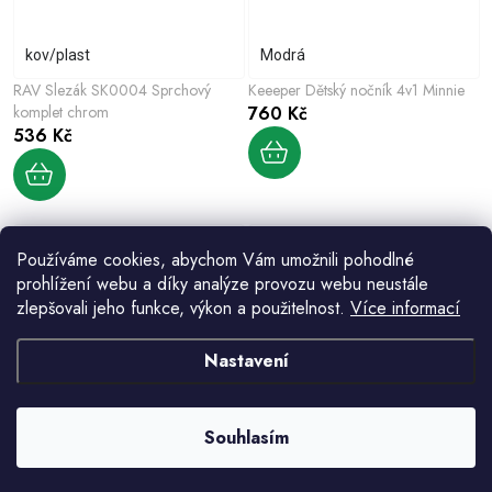
kov/plast
Modrá
RAV Slezák SK0004 Sprchový
Keeeper Dětský nočník 4v1 Minnie
komplet chrom
760 Kč
536 Kč
Používáme cookies, abychom Vám umožnili pohodlné
prohlížení webu a díky analýze provozu webu neustále
zlepšovali jeho funkce, výkon a použitelnost.
Více informací
Nastavení
Vodovodní baterie vanová NIL -
DA163B RYCHLO-SUCHÉ PANDA
zlatá - lesklá, Barva: zlato,
KOUPELNOVÁ PODLOŽKA
Souhlasím
Povrchová úprava: PVD, Rozměr:
2 892 Kč
3 493 Kč
132 Kč
150 mm