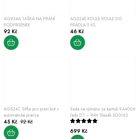
AG934A TAŠKA NA PRANÍ
AG524E KOULE KOULE DO
PODPRSENEK
PRÁDLA 5 KS
92 Kč
46 Kč
AG524C Síťka pro praní bot v
Sada na výměnu za kartuši KA4006
automatické pračce
řady DT – RAV Slezák SD0162
45 Kč
92 Kč
699 Kč