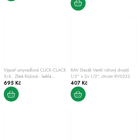
Výpusť umyvadlová CLICK-CLACK
RAV Slezák Ventil rohový dvojitý
5/4 , Zlatá Růžová - lesklá
1/2" × 2× 1/2", chrom RV0222
MD0484ZRL, RAV Slezák
695 Kč
407 Kč