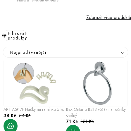
klapka, chrom/mosaz
Zobrazit více produktů
Filtrovat
produkty
V
Ř
Nejprodávanější
ý
a
p
z
i
e
s
n
p
í
r
p
o
r
APT AG17F Háčky na ramínko 5 ks
Bisk Ontario B218 věšák na ručníky,
d
o
38 Kč
53 Kč
oválný
u
71 Kč
121 Kč
d
k