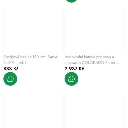
Sprchová hadice 150 cm, Barva:
Vodovodní baterie pro vanu a
ZLATÁ - lesklá
umyvadlo COLORADO černá
883 Kč
matná, Barva: černá matná,
2 937 Kč
Rozměr: 100 mm