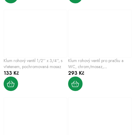
Klum rohový ventil 1/2'' x 3/4'', s
Klum rohový ventil pro pračku a
vřetenem, pochromovaná mosaz
WC, chrom/mosaz,
133 Kč
1/2"x3/8"x3/4"
293 Kč