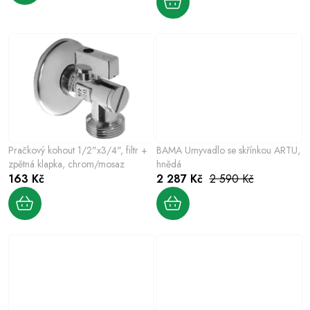
u
t
k
ů
t
ů
Pračkový kohout 1/2"x3/4", filtr +
BAMA Umyvadlo se skřínkou ARTU,
zpětná klapka, chrom/mosaz
hnědá
163 Kč
2 287 Kč
2 590 Kč