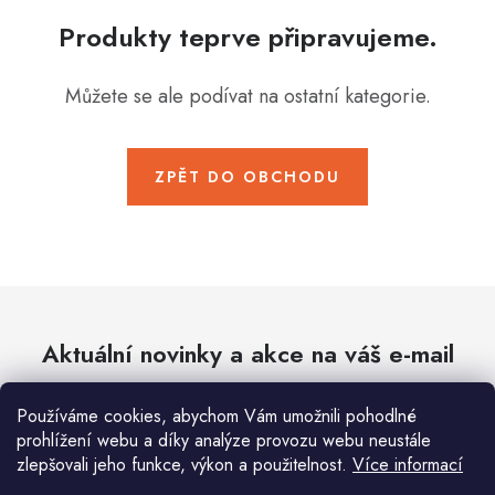
Hobby
Produkty teprve připravujeme.
Dětské zboží a hračky
Můžete se ale podívat na ostatní kategorie.
Novinky
World Cleanup Day
ZPĚT DO OBCHODU
Akční ceny
Půjčovna
Kontaktuje nás
Obchodní podmínky
Vrácení a reklamace
Podmínky ochrany osobních údajů
Aktuální novinky a akce na váš e-mail
Obchodní podmínky pro podnikatele
Způsob doručení a platby
Zásady používání cookies
O nás
Blog
Používáme cookies, abychom Vám umožnili pohodlné
prohlížení webu a díky analýze provozu webu neustále
E-mail
PŘIHLÁSIT SE
zlepšovali jeho funkce, výkon a použitelnost.
Více informací