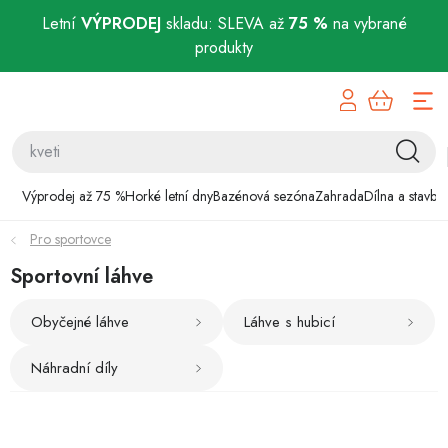
Letní
VÝPRODEJ
skladu: SLEVA až
75 %
na vybrané
produkty
Přejít
Výprodej až 75 %
na
obsah
Horké letní dny
Bazénová sezóna
Výprodej až 75 %
Horké letní dny
Bazénová sezóna
Zahrada
Dílna a stavba
Pro sportovce
Zahrada
Sportovní láhve
Dílna a stavba
Obyčejné láhve
Láhve s hubicí
Domácnost
Náhradní díly
Chovatelské potřeby