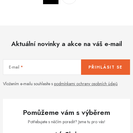
a
r
c
á
n
í
k
p
o
r
v
Aktuální novinky a akce na váš e-mail
v
á
k
n
y
í
v
E-mail
PŘIHLÁSIT SE
ý
p
Vložením e-mailu souhlasíte s
podmínkami ochrany osobních údajů
i
s
u
Pomůžeme vám s výběrem
Potřebujete s něčím poradit? Jsme tu pro vás!