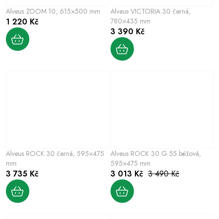
Alveus ZOOM 10, 615×500 mm
Alveus VICTORIA 30 černá,
1 220 Kč
780×435 mm
3 390 Kč
Alveus ROCK 30 černá, 595×475
Alveus ROCK 30 G 55 béžová,
mm
595×475 mm
3 735 Kč
3 013 Kč
3 490 Kč