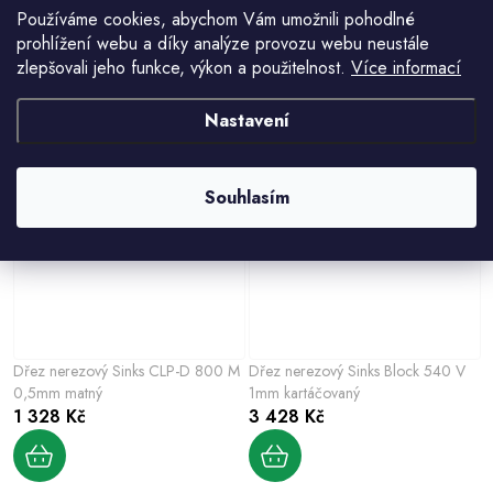
Používáme cookies, abychom Vám umožnili pohodlné
prohlížení webu a díky analýze provozu webu neustále
Alveus ELEGANT 110, 810×510
Dřez nerezový Sinks Compact 760
zlepšovali jeho funkce, výkon a použitelnost.
Více informací
mm
V 0,5mm matný
4 990 Kč
1 707 Kč
Nastavení
Souhlasím
Dřez nerezový Sinks CLP-D 800 M
Dřez nerezový Sinks Block 540 V
0,5mm matný
1mm kartáčovaný
1 328 Kč
3 428 Kč