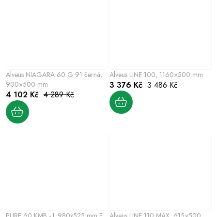
Alveus NIAGARA 60 G 91 černá,
Alveus LINE 100, 1160×500 mm
900×500 mm
3 376 Kč
3 486 Kč
4 102 Kč
4 289 Kč
PURE 60 KMB - L 980x525 mm F
Alveus LINE 110 MAX, 615×500