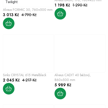
Twilight
1 198 Kč
1 290 Kč
Alveus FORMIC 30, 760×500 mm
3 013 Kč
4 790 Kč
Sinks CRYSTAL 615 Metalblack
Alveus CADIT 40 béžový,
2 045 Kč
4 217 Kč
860×500 mm
5 989 Kč