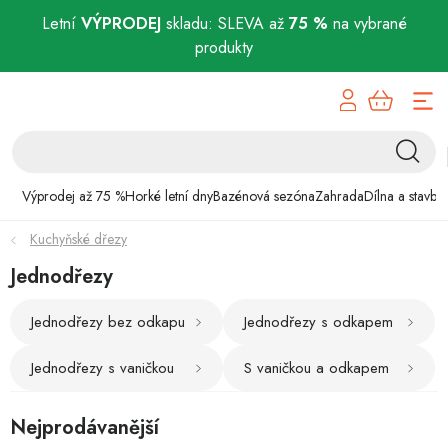
Letní
VÝPRODEJ
skladu: SLEVA až
75 %
na vybrané
produkty
Přejít
Výprodej až 75 %
na
obsah
Horké letní dny
Bazénová sezóna
Výprodej až 75 %
Horké letní dny
Bazénová sezóna
Zahrada
Dílna a stavba
Kuchyňské dřezy
Zahrada
Jednodřezy
Dílna a stavba
Jednodřezy bez odkapu
Jednodřezy s odkapem
Domácnost
Jednodřezy s vaničkou
S vaničkou a odkapem
Chovatelské potřeby
Nejprodávanější