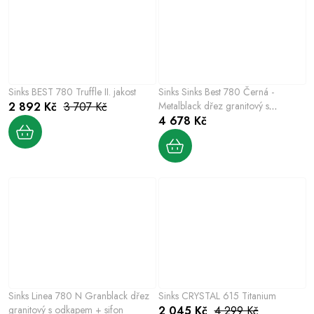
Sinks BEST 780 Truffle II. jakost
Sinks Sinks Best 780 Černá -
2 892 Kč
3 707 Kč
Metalblack dřez granitový s
odkapem + sifon
4 678 Kč
Sinks Linea 780 N Granblack dřez
Sinks CRYSTAL 615 Titanium
granitový s odkapem + sifon
2 045 Kč
4 299 Kč