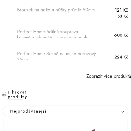
Hobby
Brousek na nože a nůžky průměr 50mm
121 Kč
Dětské zboží a hračky
53 Kč
Novinky
Perfect Home 6dílná souprava
600 Kč
kuchyňských nožů z nerezové oceli
World Cleanup Day
Perfect Home Sekáč na maso nerezový
224 Kč
36cm
Akční ceny
Půjčovna
Kontaktuje nás
Obchodní podmínky
Zobrazit více produktů
Vrácení a reklamace
Podmínky ochrany osobních údajů
Filtrovat
Obchodní podmínky pro podnikatele
Způsob doručení a platby
produkty
Zásady používání cookies
O nás
Blog
V
Ř
Nejprodávanější
ý
a
p
z
i