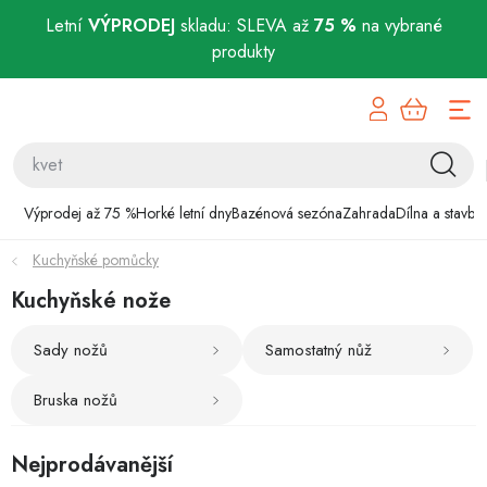
Letní
VÝPRODEJ
skladu: SLEVA až
75 %
na vybrané
produkty
Přejít
Výprodej až 75 %
na
obsah
Horké letní dny
Bazénová sezóna
Výprodej až 75 %
Horké letní dny
Bazénová sezóna
Zahrada
Dílna a stavba
Kuchyňské pomůcky
Zahrada
Kuchyňské nože
Dílna a stavba
Sady nožů
Samostatný nůž
Domácnost
Bruska nožů
Chovatelské potřeby
Nejprodávanější