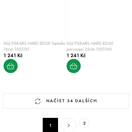
Nůž FISKARS HARD EDGE Santoku
Nůž FISKARS HARD EDGE
16cm 1051761
porcovací 22cm 1051760
1 241 Kč
1 241 Kč
O
NAČÍST 34 DALŠÍCH
v
l
á
S
2
d
1
t