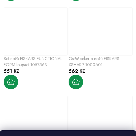
Set nožů FISKARS FUNCTIONAL
Ostřič seker a nožů FISKARS
FORM loupací 1057563
XSHARP 1000601
551 Kč
562 Kč