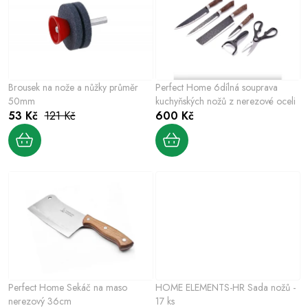
e
s
n
p
í
r
p
o
r
Brousek na nože a nůžky průměr
Perfect Home 6dílná souprava
d
o
50mm
kuchyňských nožů z nerezové oceli
u
53 Kč
121 Kč
600 Kč
d
k
u
t
k
ů
t
ů
Perfect Home Sekáč na maso
HOME ELEMENTS-HR Sada nožů -
nerezový 36cm
17 ks