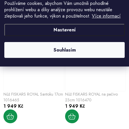
Používáme cookies, abychom Vám umožnili pohodlné
prohlížení webu a díky analýze provozu webu neustále
Ostřič nožů Roll-Sharp FISKARS
Nůž FISKARS ROYAL snídaňový
zlepšovali jeho funkce, výkon a použitelnost.
Více informací
FUNCTIONAL FORM 1014214
12cm 1016462
447 Kč
1 188 Kč
Nastavení
Souhlasím
Nůž FISKARS ROYAL Santoku 17cm
Nůž FISKARS ROYAL na pečivo
1016465
23cm 1016470
1 949 Kč
1 949 Kč