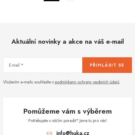
a
r
c
á
n
í
k
p
o
r
v
Aktuální novinky a akce na váš e-mail
v
á
k
n
y
í
v
E-mail
PŘIHLÁSIT SE
ý
p
Vložením e-mailu souhlasíte s
podmínkami ochrany osobních údajů
i
s
u
Pomůžeme vám s výběrem
Potřebujete s něčím poradit? Jsme tu pro vás!
info
@
huka.cz