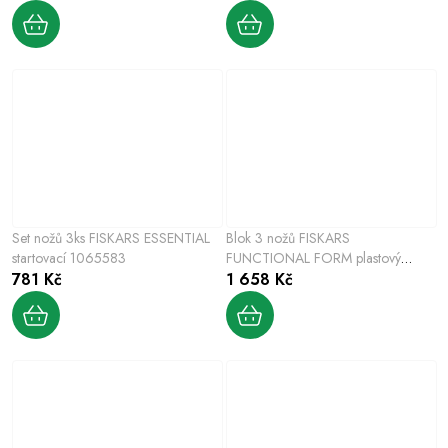
Set nožů 3ks FISKARS ESSENTIAL
Blok 3 nožů FISKARS
startovací 1065583
FUNCTIONAL FORM plastový
781 Kč
1057555
1 658 Kč