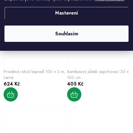
Nastavení
Souhlasím
Proutěná rohož kapradí 100 × 3 m,
Bambusový plůtek zapichovací 30 ×
černá
100 cm
624 Kč
405 Kč