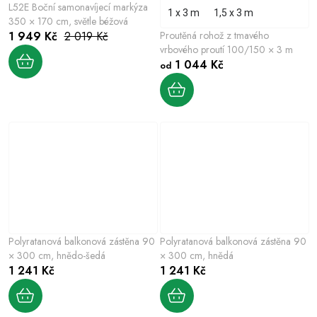
L52E Boční samonavíjecí markýza
1 x 3 m
1,5 x 3 m
350 × 170 cm, světle béžová
1 949 Kč
2 019 Kč
Proutěná rohož z tmavého
vrbového proutí 100/150 × 3 m
1 044 Kč
od
Polyratanová balkonová zástěna 90
Polyratanová balkonová zástěna 90
× 300 cm, hnědo-šedá
× 300 cm, hnědá
1 241 Kč
1 241 Kč