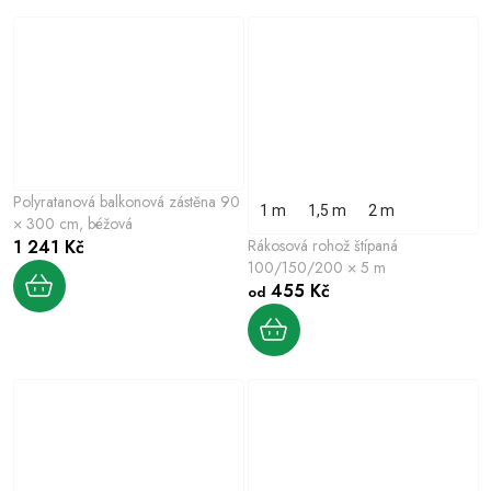
Polyratanová balkonová zástěna 90
1 m
1,5 m
2 m
× 300 cm, béžová
1 241 Kč
Rákosová rohož štípaná
100/150/200 × 5 m
455 Kč
od