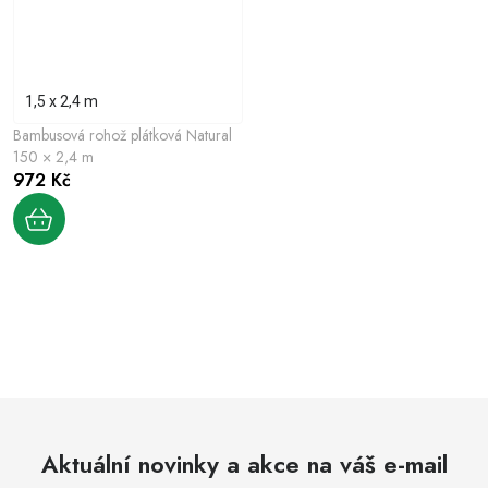
1,5 x 2,4 m
Bambusová rohož plátková Natural
150 × 2,4 m
972 Kč
O
v
l
á
d
Aktuální novinky a akce na váš e-mail
a