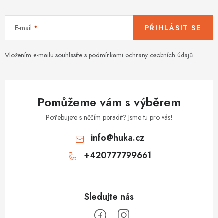
c
í
E-mail
PŘIHLÁSIT SE
p
r
v
Vložením e-mailu souhlasíte s
podmínkami ochrany osobních údajů
k
y
v
Pomůžeme vám s výběrem
ý
p
Potřebujete s něčím poradit? Jsme tu pro vás!
i
info
@
huka.cz
s
+420777799661
u