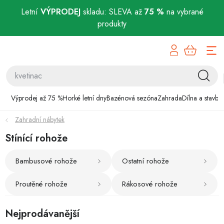
Letní
VÝPRODEJ
skladu: SLEVA až
75 %
na vybrané
produkty
Přejít
Výprodej až 75 %
na
obsah
Horké letní dny
Bazénová sezóna
Výprodej až 75 %
Horké letní dny
Bazénová sezóna
Zahrada
Dílna a stavba
Zahradní nábytek
Zahrada
Stínící rohože
Dílna a stavba
Bambusové rohože
Ostatní rohože
Domácnost
Proutěné rohože
Rákosové rohože
Chovatelské potřeby
Nejprodávanější