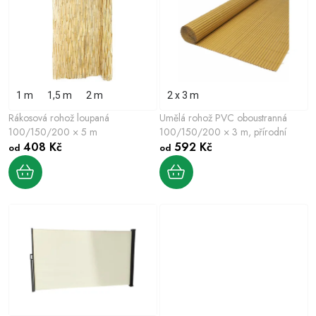
e
s
n
p
í
r
p
o
r
d
1 m
1,5 m
2 m
2 x 3 m
o
u
Rákosová rohož loupaná
Umělá rohož PVC oboustranná
d
k
100/150/200 × 5 m
100/150/200 × 3 m, přírodní
u
408 Kč
592 Kč
od
od
t
k
ů
t
ů