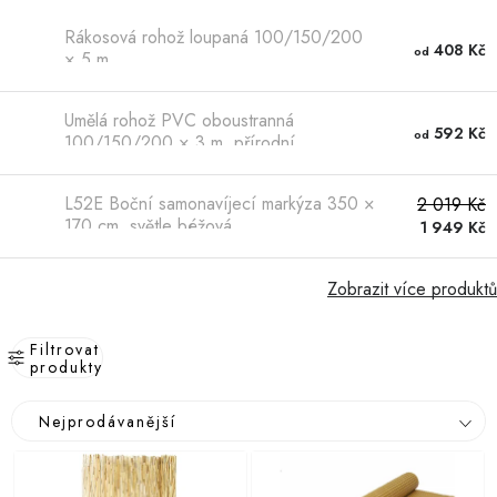
Hobby
Rákosová rohož loupaná 100/150/200
408 Kč
od
× 5 m
Dětské zboží a hračky
Novinky
Umělá rohož PVC oboustranná
592 Kč
od
100/150/200 × 3 m, přírodní
World Cleanup Day
L52E Boční samonavíjecí markýza 350 ×
2 019 Kč
170 cm, světle béžová
1 949 Kč
Akční ceny
Půjčovna
Kontaktuje nás
Obchodní podmínky
Zobrazit více produktů
Vrácení a reklamace
Podmínky ochrany osobních údajů
Filtrovat
Obchodní podmínky pro podnikatele
Způsob doručení a platby
produkty
Zásady používání cookies
O nás
Blog
V
Ř
Nejprodávanější
ý
a
p
z
i