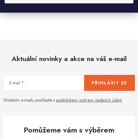
O
v
l
á
d
Aktuální novinky a akce na váš e-mail
a
c
í
E-mail
PŘIHLÁSIT SE
p
r
v
Vložením e-mailu souhlasíte s
podmínkami ochrany osobních údajů
k
y
v
Pomůžeme vám s výběrem
ý