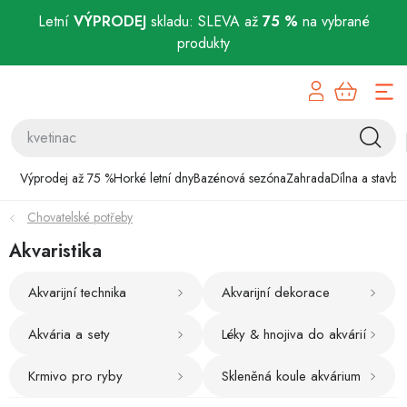
Letní
VÝPRODEJ
skladu: SLEVA až
75 %
na vybrané
produkty
Přejít
Výprodej až 75 %
na
obsah
Horké letní dny
Bazénová sezóna
Výprodej až 75 %
Horké letní dny
Bazénová sezóna
Zahrada
Dílna a stavba
Chovatelské potřeby
Zahrada
Akvaristika
Dílna a stavba
Akvarijní technika
Akvarijní dekorace
Domácnost
Akvária a sety
Léky & hnojiva do akvárií
Chovatelské potřeby
Krmivo pro ryby
Skleněná koule akvárium