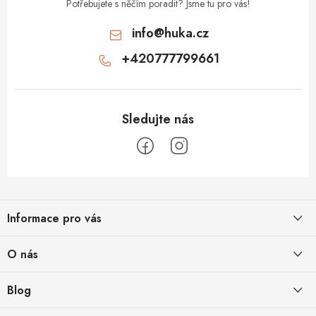
p
Potřebujete s něčím poradit? Jsme tu pro vás!
i
info
@
huka.cz
s
+420777799661
u
Z
á
Informace pro vás
p
a
Obchodní podmínky
O nás
t
Vrácení a reklamace
í
Půjčovna
Blog
Podmínky ochrany osobních údajů
O nás