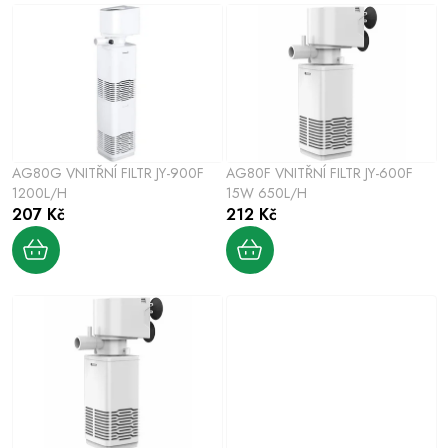
p
z
i
e
s
n
p
í
r
p
o
r
AG80G VNITŘNÍ FILTR JY-900F
AG80F VNITŘNÍ FILTR JY-600F
d
o
1200L/H
15W 650L/H
u
207 Kč
212 Kč
d
k
u
t
k
ů
t
ů