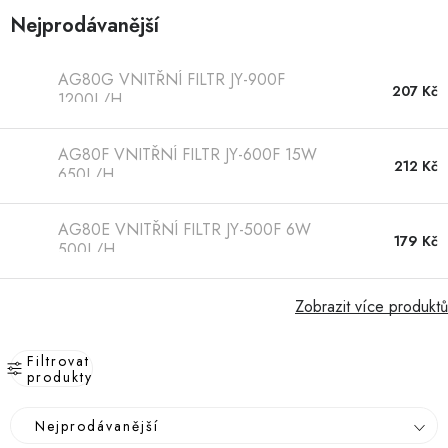
Hobby
Nejprodávanější
Dětské zboží a hračky
AG80G VNITŘNÍ FILTR JY-900F
207 Kč
1200L/H
Novinky
AG80F VNITŘNÍ FILTR JY-600F 15W
212 Kč
World Cleanup Day
650L/H
Akční ceny
AG80E VNITŘNÍ FILTR JY-500F 6W
179 Kč
500L/H
Půjčovna
Kontaktuje nás
Obchodní podmínky
Vrácení a reklamace
Podmínky ochrany osobních údajů
Zobrazit více produktů
Obchodní podmínky pro podnikatele
Způsob doručení a platby
Zásady používání cookies
O nás
Blog
Filtrovat
produkty
V
Ř
Nejprodávanější
ý
a