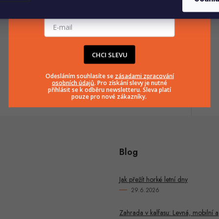
E-mailová adresa
info
@
huka.cz
CHCI SLEVU
+420777799661
Odesláním souhlasíte se
zásadami zpracování
osobních údajů
. Pro získání slevy je nutné
přihlásit se k odběru newsletteru. Sleva platí
pouze pro nové zákazníky.
Blog
Jak přežít horké letní dny
29.6.2026
Zahrada v kalfasu: Levná, mobilní a