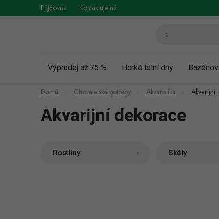
Přejít
Půjčovna
Kontaktuje nás
Obchodní podmínky
Vráce
na
obsah
Výprodej až 75 %
Horké letní dny
Bazénov
Domů
Chovatelské potřeby
Akvaristika
Akvarijní
Akvarijní dekorace
Rostliny
Skály
P