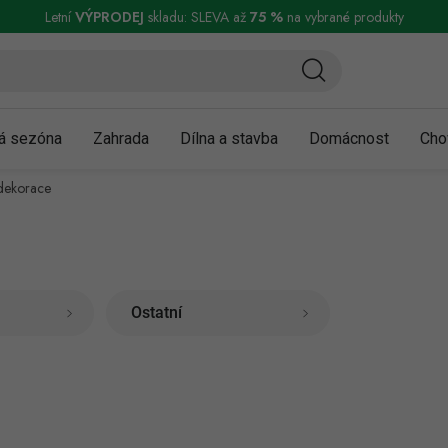
ní a reklamace
Podmínky ochrany osobních údajů
Obchodní podmínky
Letní
VÝPRODEJ
skladu: SLEVA až
75 %
na vybrané produkty
á sezóna
Zahrada
Dílna a stavba
Domácnost
Cho
 dekorace
Ostatní