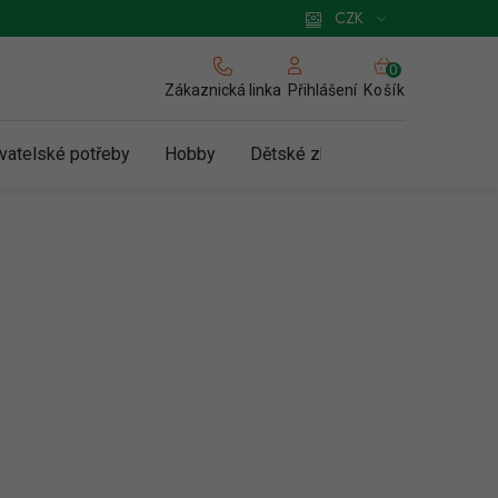
 pro podnikatele
Způsob doručení a platby
Zásady používání cookies
CZK
NÁKUPNÍ
KOŠÍK
Zákaznická linka
Košík
Přihlášení
vatelské potřeby
Hobby
Dětské zboží a hračky
N