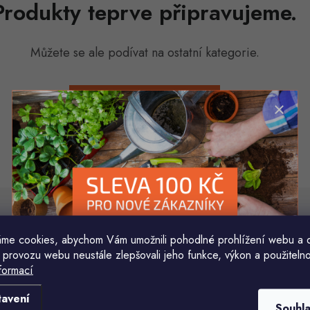
Produkty teprve připravujeme.
Můžete se ale podívat na ostatní kategorie.
ZPĚT DO OBCHODU
áš e-mail
me cookies, abychom Vám umožnili pohodlné prohlížení webu a 
E-mail
 provozu webu neustále zlepšovali jeho funkce, výkon a použitelno
formací
Komu ji máme poslat?
Vložením e-mailu souhlasíte s
podmínkami ochr
tavení
Souhl