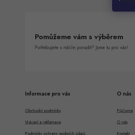
l
Pomůžeme vám s výběrem
Potřebujete s něčím poradit? Jsme tu pro vás!
Z
á
Informace pro vás
O nás
p
a
Obchodní podmínky
Půjčovna
t
Vrácení a reklamace
O nás
í
Podmínky ochrany osobních údajů
Kontakt