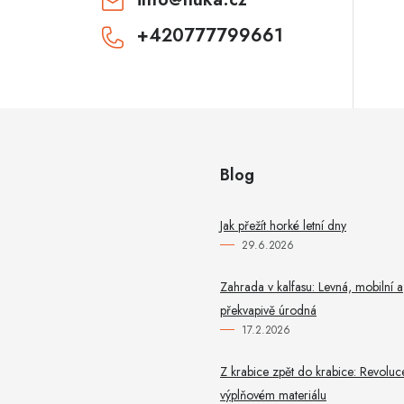
k
+420777799661
y
v
ý
p
Blog
u
Jak přežít horké letní dny
29.6.2026
Zahrada v kalfasu: Levná, mobilní a
překvapivě úrodná
17.2.2026
Z krabice zpět do krabice: Revoluc
výplňovém materiálu