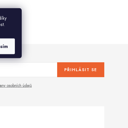
díky
st.
asím
PŘIHLÁSIT SE
any osobních údajů