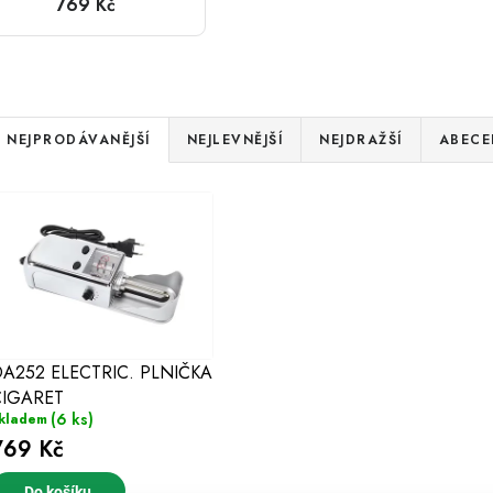
769 Kč
CIGARET
Ř
NEJPRODÁVANĚJŠÍ
NEJLEVNĚJŠÍ
NEJDRAŽŠÍ
ABECE
a
V
z
ý
e
p
n
s
A252 ELECTRIC. PLNIČKA
p
CIGARET
p
r
(6 ks)
kladem
769 Kč
r
o
Do košíku