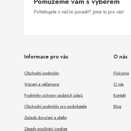
Pomůžeme vám s výběrem
Potřebujete s něčím poradit? Jsme tu pro vás!
Z
á
i
Informace pro vás
O nás
p
s
a
Obchodní podmínky
Půjčovna
t
Vrácení a reklamace
O nás
í
Podmínky ochrany osobních údajů
Kontakt
Obchodní podmínky pro podnikatele
Blog
Způsob doručení a platby
Zásady používání cookies