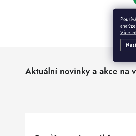
Používá
analýze
Více in
t
Nas
t
l
Aktuální novinky a akce na v
í
r