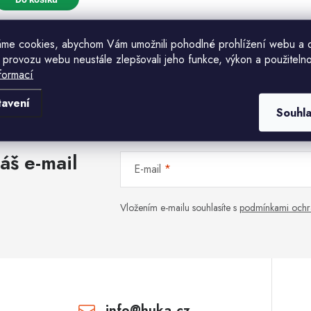
o
d
d
u
me cookies, abychom Vám umožnili pohodlné prohlížení webu a 
u
k
 provozu webu neustále zlepšovali jeho funkce, výkon a použitelno
O
formací
k
Komu ji máme poslat?
v
tavení
ů
Souhl
ů
E-mailová adresa
á
áš e-mail
d
E-mail
a
CHCI SLEVU
c
Vložením e-mailu souhlasíte s
podmínkami ochr
Odesláním souhlasíte se
zásadami zpracování
osobních údajů
. Pro získání slevy je nutné
přihlásit se k odběru newsletteru. Sleva platí
p
pouze pro nové zákazníky.
v
info
@
huka.cz