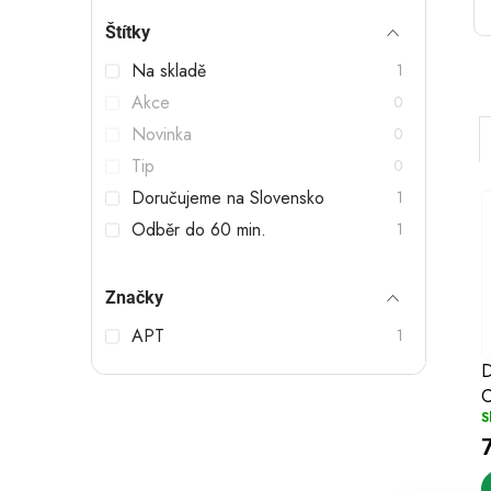
t
Štítky
r
Na skladě
1
a
Akce
0
n
Novinka
0
n
Tip
0
Doručujeme na Slovensko
1
í
Odběr do 60 min.
1
p
a
Značky
i
n
í
APT
1
e
D
l
S