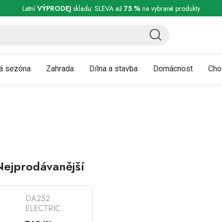
ní a reklamace
Podmínky ochrany osobních údajů
Obchodní podmínky
Letní
VÝPRODEJ
skladu: SLEVA až
75 %
na vybrané produkty
á sezóna
Zahrada
Dílna a stavba
Domácnost
Cho
Nejprodávanější
DA252
ELECTRIC.
PLNIČKA