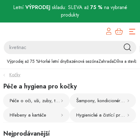
Letní
VÝPRODEJ
skladu: SLEVA až
75 %
na vybrané
produkty
Přejít
Výprodej až 75 %
na
obsah
Horké letní dny
Bazénová sezóna
Výprodej až 75 %
Horké letní dny
Bazénová sezóna
Zahrada
Dílna a stavba
Kočky
Zahrada
Péče a hygiena pro kočky
Dílna a stavba
Péče o oči, uši, zuby, tlapky
Šampony, kondicionéry, ubrousky
Domácnost
Hřebeny a kartáče
Hygienické a čistící prostředky
Chovatelské potřeby
Nejprodávanější