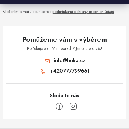
r
v
Vložením e-mailu souhlasíte s
podmínkami ochrany osobních údajů
k
y
v
Pomůžeme vám s výběrem
ý
p
Potřebujete s něčím poradit? Jsme tu pro vás!
i
info
@
huka.cz
s
+420777799661
u
Z