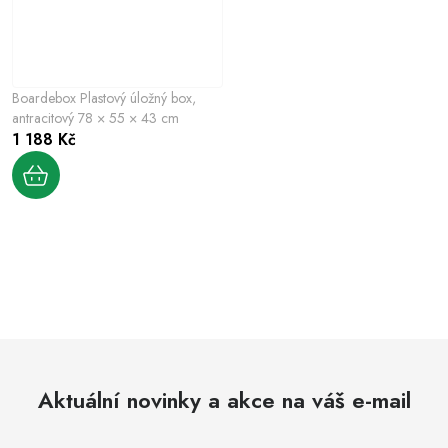
Boardebox Plastový úložný box,
antracitový 78 × 55 × 43 cm
1 188 Kč
O
v
l
á
d
Aktuální novinky a akce na váš e-mail
a
c