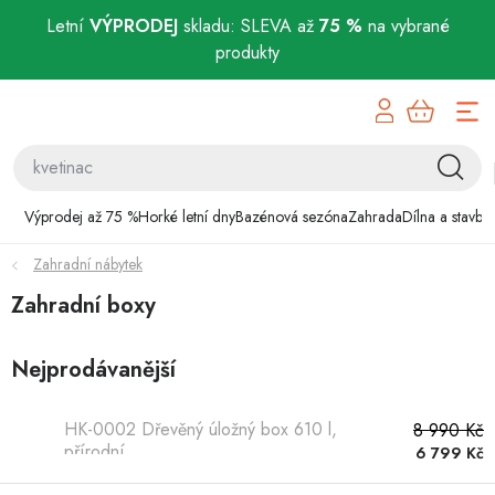
Letní
VÝPRODEJ
skladu: SLEVA až
75 %
na vybrané
produkty
Přejít
Výprodej až 75 %
na
obsah
Horké letní dny
Bazénová sezóna
Výprodej až 75 %
Horké letní dny
Bazénová sezóna
Zahrada
Dílna a stavba
Zahradní nábytek
Zahrada
Zahradní boxy
Dílna a stavba
Nejprodávanější
Domácnost
HK-0002 Dřevěný úložný box 610 l,
8 990 Kč
Chovatelské potřeby
přírodní
6 799 Kč