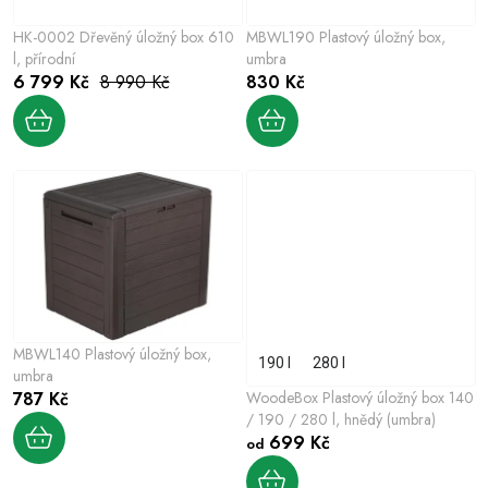
p
o
r
HK-0002 Dřevěný úložný box 610
MBWL190 Plastový úložný box,
d
o
l, přírodní
umbra
u
6 799 Kč
8 990 Kč
830 Kč
d
k
u
t
k
ů
t
ů
MBWL140 Plastový úložný box,
190 l
280 l
umbra
787 Kč
WoodeBox Plastový úložný box 140
/ 190 / 280 l, hnědý (umbra)
699 Kč
od