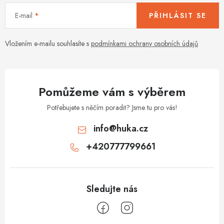
í
E-mail
PŘIHLÁSIT SE
p
r
v
Vložením e-mailu souhlasíte s
podmínkami ochrany osobních údajů
k
y
v
Pomůžeme vám s výběrem
ý
p
Potřebujete s něčím poradit? Jsme tu pro vás!
i
info
@
huka.cz
s
+420777799661
u