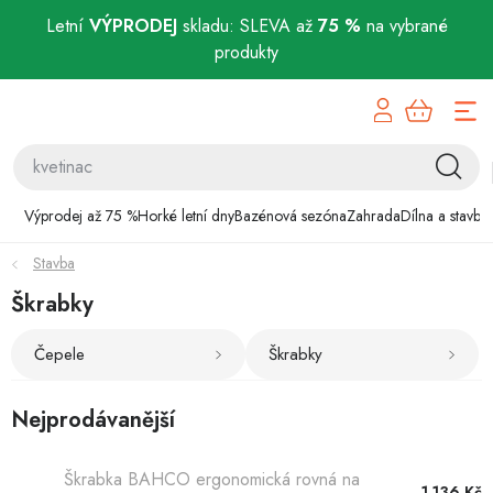
Letní
VÝPRODEJ
skladu: SLEVA až
75 %
na vybrané
produkty
Přejít
Výprodej až 75 %
na
obsah
Horké letní dny
Bazénová sezóna
Výprodej až 75 %
Horké letní dny
Bazénová sezóna
Zahrada
Dílna a stavba
Stavba
Zahrada
Škrabky
Dílna a stavba
Čepele
Škrabky
Domácnost
Nejprodávanější
Chovatelské potřeby
Škrabka BAHCO ergonomická rovná na
1 136 Kč