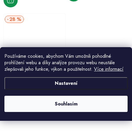
28 %
Používáme cookies, abychom Vám umožnili pohodlné
prohlížení webu a díky analýze provozu webu neustále
Čepel 38mm pro škrabku FESTA
zlepšovali jeho funkce, výkon a použitelnost.
Více informací
16049 10ks
20 Kč
28 Kč
Nastavení
Souhlasím
O
v
l