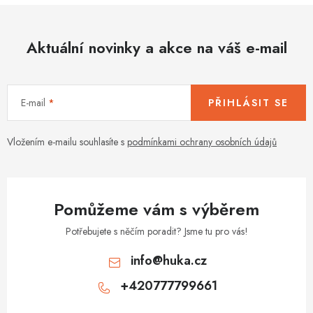
á
d
Aktuální novinky a akce na váš e-mail
a
c
í
E-mail
PŘIHLÁSIT SE
p
r
v
Vložením e-mailu souhlasíte s
podmínkami ochrany osobních údajů
k
y
v
Pomůžeme vám s výběrem
ý
p
Potřebujete s něčím poradit? Jsme tu pro vás!
i
info
@
huka.cz
s
+420777799661
u