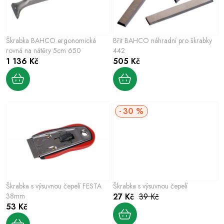
p
í
r
p
o
r
Škrabka BAHCO ergonomická
Břit BAHCO náhradní pro škrabky
d
o
rovná na nátěry 5cm 650
442
u
1 136 Kč
505 Kč
d
k
u
t
k
ů
t
30 %
ů
Škrabka s výsuvnou čepelí FESTA
Škrabka s výsuvnou čepelí
38mm
27 Kč
39 Kč
53 Kč