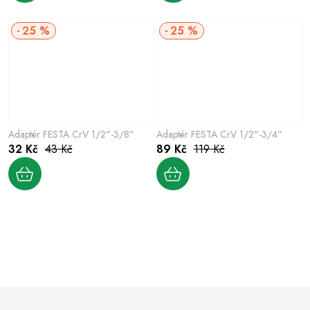
25 %
25 %
Adaptér FESTA CrV 1/2"-3/8"
Adaptér FESTA CrV 1/2"-3/4"
32 Kč
43 Kč
89 Kč
119 Kč
O
v
l
á