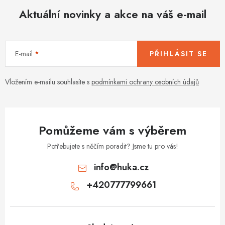
d
Aktuální novinky a akce na váš e-mail
a
c
í
E-mail
PŘIHLÁSIT SE
p
r
v
Vložením e-mailu souhlasíte s
podmínkami ochrany osobních údajů
k
y
v
Pomůžeme vám s výběrem
ý
p
Potřebujete s něčím poradit? Jsme tu pro vás!
i
info
@
huka.cz
s
+420777799661
u