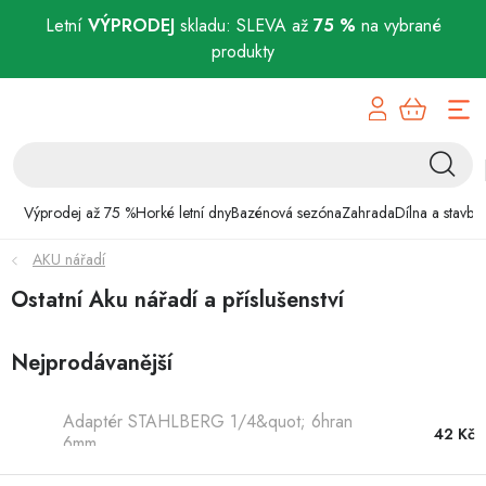
Letní
VÝPRODEJ
skladu: SLEVA až
75 %
na vybrané
produkty
Přejít
Výprodej až 75 %
na
obsah
Horké letní dny
Bazénová sezóna
Výprodej až 75 %
Horké letní dny
Bazénová sezóna
Zahrada
Dílna a stavba
AKU nářadí
Zahrada
Ostatní Aku nářadí a příslušenství
Dílna a stavba
Nejprodávanější
Domácnost
Adaptér STAHLBERG 1/4&quot; 6hran
Chovatelské potřeby
42 Kč
6mm