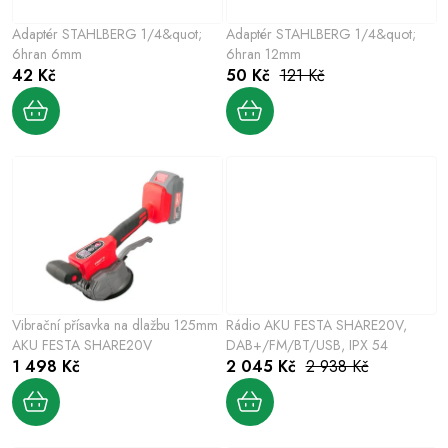
p
o
r
Adaptér STAHLBERG 1/4&quot;
Adaptér STAHLBERG 1/4&quot;
d
o
6hran 6mm
6hran 12mm
u
42 Kč
50 Kč
121 Kč
d
k
u
t
k
ů
t
ů
Vibrační přísavka na dlažbu 125mm
Rádio AKU FESTA SHARE20V,
AKU FESTA SHARE20V
DAB+/FM/BT/USB, IPX 54
1 498 Kč
2 045 Kč
2 938 Kč