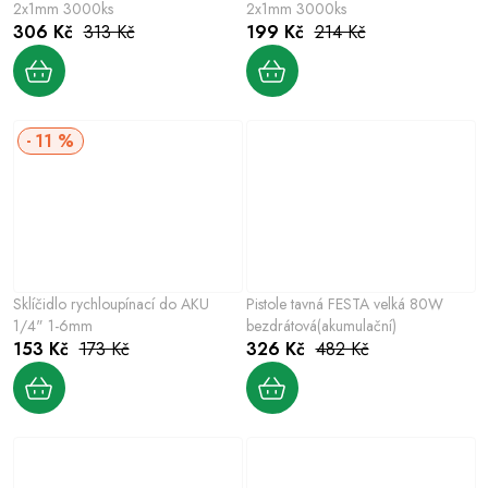
2x1mm 3000ks
2x1mm 3000ks
306 Kč
313 Kč
199 Kč
214 Kč
11 %
Sklíčidlo rychloupínací do AKU
Pistole tavná FESTA velká 80W
1/4" 1-6mm
bezdrátová(akumulační)
153 Kč
173 Kč
326 Kč
482 Kč