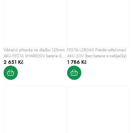
Vibrační přísavka na dlažbu 125mm
FESTA L28060 Pistole vytlačovací
AKU FESTA SHARE20V baterie 2A
AKU 20V (bez baterie a nabíječky)
a nabíječka 2,4Ah
2 651 Kč
1 786 Kč