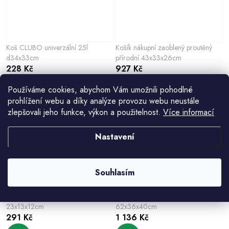
Koš CLUBO univerzální 25l
Košík nákupní zaoblený proutěný
d34x33cm
přírodní 43x33x26cm
228 Kč
927 Kč
Používáme cookies, abychom Vám umožnili pohodlné
prohlížení webu a díky analýze provozu webu neustále
zlepšovali jeho funkce, výkon a použitelnost.
Více informací
Nastavení
Souhlasím
Košík BRIGITTE dětský přírodní
Koš na dřevo proutěný přírodní
23x13x12cm
62x36x40cm
291 Kč
1 136 Kč