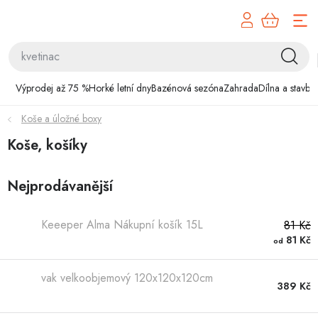
Přejít
na
obsah
Výprodej až 75 %
Výprodej až 75 %
Horké letní dny
Bazénová sezóna
Zahrada
Dílna a stavba
Horké letní dny
Koše a úložné boxy
Bazénová sezóna
Koše, košíky
Zahrada
Nejprodávanější
Dílna a stavba
Keeeper Alma Nákupní košík 15L
81 Kč
81 Kč
od
Domácnost
vak velkoobjemový 120x120x120cm
Chovatelské potřeby
389 Kč