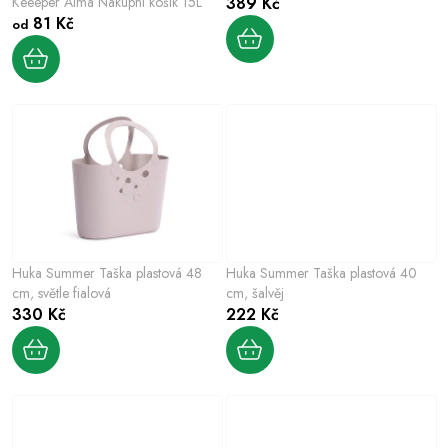
u
Keeeper Alma Nákupní košík 15L
389 Kč
d
k
81 Kč
od
u
t
k
ů
t
ů
Huka Summer Taška plastová 48
Huka Summer Taška plastová 40
cm, světle fialová
cm, šalvěj
330 Kč
222 Kč