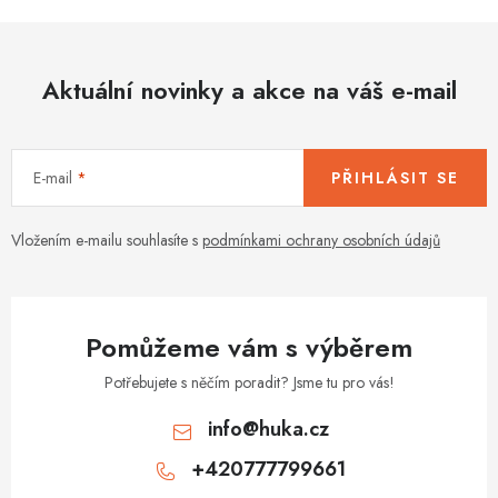
l
á
d
Aktuální novinky a akce na váš e-mail
a
c
í
E-mail
PŘIHLÁSIT SE
p
r
v
Vložením e-mailu souhlasíte s
podmínkami ochrany osobních údajů
k
y
v
Pomůžeme vám s výběrem
ý
p
Potřebujete s něčím poradit? Jsme tu pro vás!
i
info
@
huka.cz
s
+420777799661
u