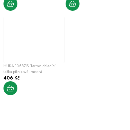
HUKA 13587IS Termo chladící
taška pikniková, modrá
406 Kč
O
v