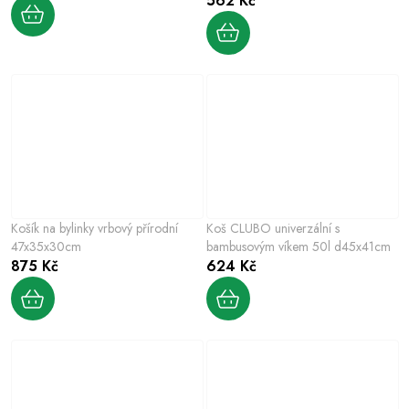
562 Kč
Košík na bylinky vrbový přírodní
Koš CLUBO univerzální s
47x35x30cm
bambusovým víkem 50l d45x41cm
875 Kč
624 Kč