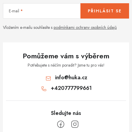
y
í
v
E-mail
PŘIHLÁSIT SE
ý
p
Vložením e-mailu souhlasíte s
podmínkami ochrany osobních údajů
i
s
u
Pomůžeme vám s výběrem
Potřebujete s něčím poradit? Jsme tu pro vás!
info
@
huka.cz
+420777799661