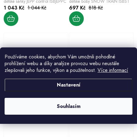
dětské sáňky JEPP control ISBJEPPC
dětské boby SNOW TRAIN ISBST
1 043 Kč
1 044 Kč
697 Kč
818 Kč
Používáme cookies, abychom Vám umožnili pohodlné
prohlížení webu a díky analýze provozu webu neustále
zlepšovali jeho funkce, výkon a použitelnost.
Více informací
dětské boby LITTLE SEAL ISBSEAL
Prosperplast IKUL1-1788C Výrobník
Nastavení
820 Kč
sněhových koulí, červený
41 Kč
54 Kč
Souhlasím