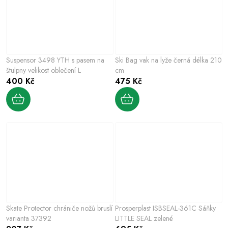
Suspensor 3498 YTH s pasem na
Ski Bag vak na lyže černá délka 210
štulpny velikost oblečení L
cm
400 Kč
475 Kč
Skate Protector chrániče nožů bruslí
Prosperplast ISBSEAL-361C Sáňky
varianta 37392
LITTLE SEAL zelené