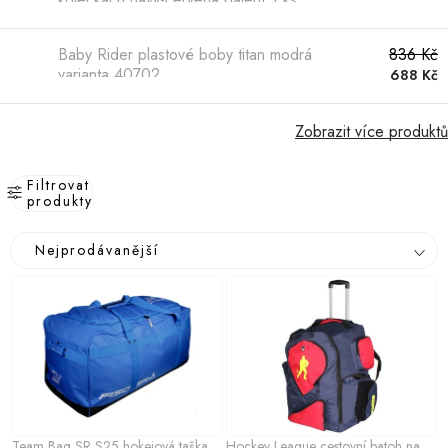
Baby Rider plastové boby titan modrá
836 Kč
varianta 40702
688 Kč
Zobrazit více produktů
Filtrovat
produkty
V
Ř
Nejprodávanější
ý
a
p
z
i
e
s
n
p
í
r
p
o
r
Team Bag SR S25 hokejová taška
Hockey League cestovní batoh na