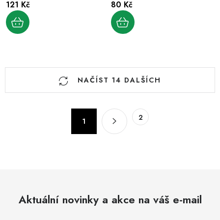
121 Kč
80 Kč
O
NAČÍST 14 DALŠÍCH
v
l
á
S
2
d
1
t
a
r
c
á
n
í
k
p
o
r
v
Aktuální novinky a akce na váš e-mail
v
á
k
n