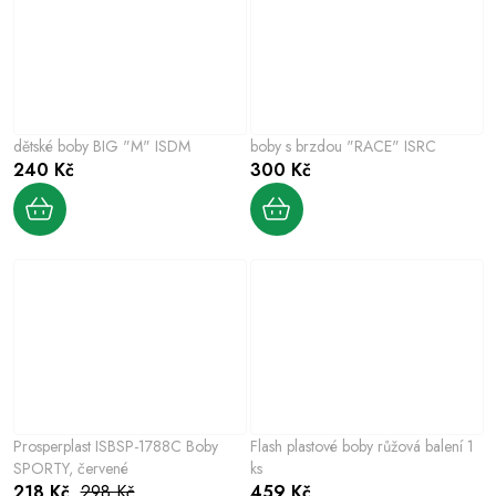
dětské boby BIG "M" ISDM
boby s brzdou "RACE" ISRC
240 Kč
300 Kč
Prosperplast ISBSP-1788C Boby
Flash plastové boby růžová balení 1
SPORTY, červené
ks
218 Kč
298 Kč
459 Kč