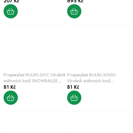
207 Kč
695 Kč
Prosperplast IKUL80-361C Výrobník
Prosperplast IKUL80-3005U
sněhových koulí SNOWBALLEE
Výrobník sněhových koulí
zelený
81 Kč
SNOWBALLEE modrý
81 Kč