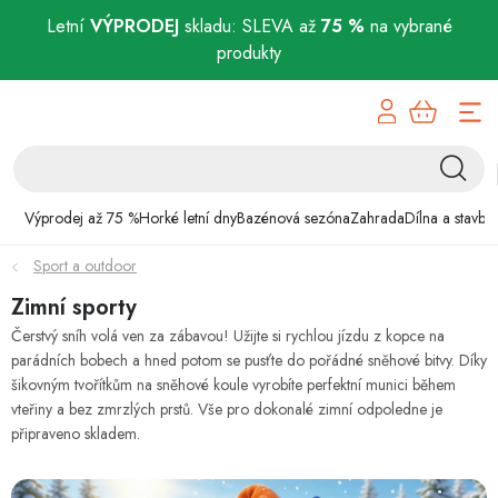
Letní
VÝPRODEJ
skladu: SLEVA až
75 %
na vybrané
produkty
Přejít
Výprodej až 75 %
na
obsah
Horké letní dny
Bazénová sezóna
Výprodej až 75 %
Horké letní dny
Bazénová sezóna
Zahrada
Dílna a stavba
Sport a outdoor
Zahrada
Zimní sporty
Dílna a stavba
Čerstvý sníh volá ven za zábavou! Užijte si rychlou jízdu z kopce na
parádních bobech a hned potom se pusťte do pořádné sněhové bitvy. Díky
šikovným tvořítkům na sněhové koule vyrobíte perfektní munici během
Domácnost
vteřiny a bez zmrzlých prstů. Vše pro dokonalé zimní odpoledne je
připraveno skladem.
Chovatelské potřeby