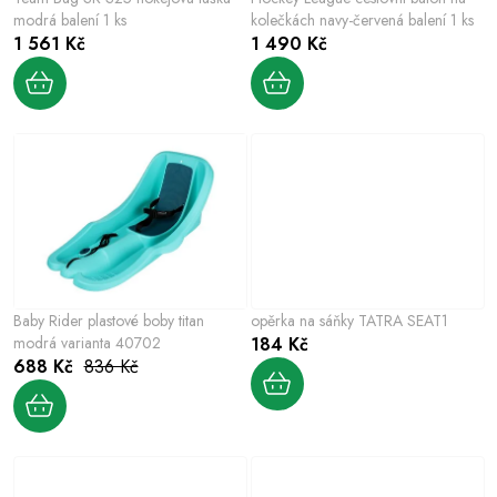
d
o
modrá balení 1 ks
kolečkách navy-červená balení 1 ks
u
1 561 Kč
1 490 Kč
d
k
u
t
k
ů
t
ů
Baby Rider plastové boby titan
opěrka na sáňky TATRA SEAT1
modrá varianta 40702
184 Kč
688 Kč
836 Kč