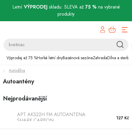
Letní
VÝPRODEJ
skladu: SLEVA až
75 %
na vybrané
produkty
Přejít
Výprodej až 75 %
na
obsah
Horké letní dny
Bazénová sezóna
Výprodej až 75 %
Horké letní dny
Bazénová sezóna
Zahrada
Dílna a stavba
Autodílna
Zahrada
Autoantény
Dílna a stavba
Nejprodávanější
Domácnost
APT AK322H FM AUTOANTÉNA
Chovatelské potřeby
127 Kč
SHARK CARBON