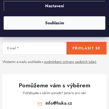
v
Nastavení
l
á
Souhlasím
d
Aktuální novinky a akce na váš e-mail
a
c
í
E-mail
PŘIHLÁSIT SE
p
r
v
Vložením e-mailu souhlasíte s
podmínkami ochrany osobních údajů
k
y
v
Pomůžeme vám s výběrem
ý
p
Potřebujete s něčím poradit? Jsme tu pro vás!
i
info
@
huka.cz
s