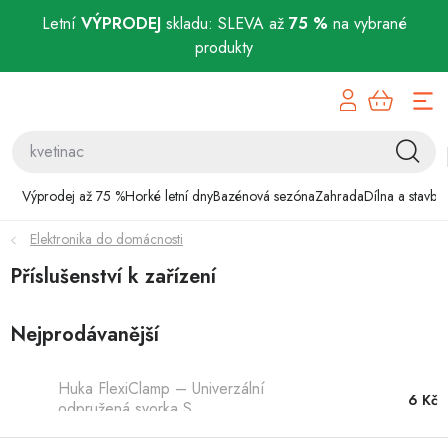
Letní
VÝPRODEJ
skladu: SLEVA až
75 %
na vybrané
produkty
Přejít
Výprodej až 75 %
na
obsah
Horké letní dny
Bazénová sezóna
Výprodej až 75 %
Horké letní dny
Bazénová sezóna
Zahrada
Dílna a stavba
Elektronika do domácnosti
Zahrada
Příslušenství k zařízení
Dílna a stavba
Nejprodávanější
Domácnost
Huka FlexiClamp – Univerzální
Chovatelské potřeby
6 Kč
odpružená svorka S