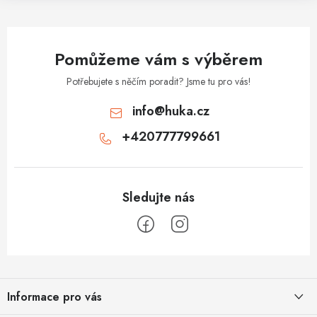
k
y
v
Pomůžeme vám s výběrem
ý
p
Potřebujete s něčím poradit? Jsme tu pro vás!
i
info
@
huka.cz
s
+420777799661
u
Z
á
Informace pro vás
p