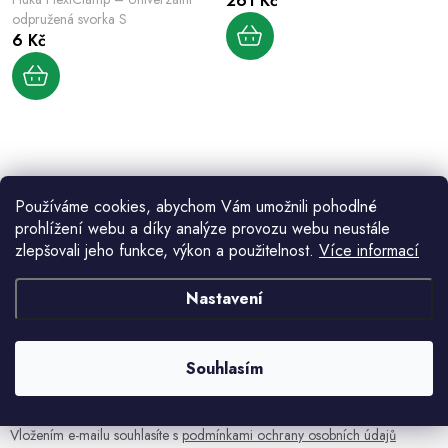
261 Kč
d
k
odpružená svorka S
u
6 Kč
t
k
ů
t
ů
O
v
Používáme cookies, abychom Vám umožnili pohodlné
l
prohlížení webu a díky analýze provozu webu neustále
zlepšovali jeho funkce, výkon a použitelnost.
Více informací
á
d
Aktuální novinky a akce na váš e-mail
Nastavení
a
c
í
Souhlasím
E-mail
PŘIHLÁSIT SE
p
r
v
Vložením e-mailu souhlasíte s
podmínkami ochrany osobních údajů