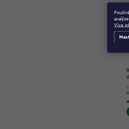
Používá
analýze
Více in
Nas
R
s
z
S