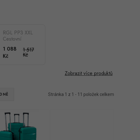
RGL PP3 XXL
Cestovní
skořepinový
1 088
1 517
kufr 76x53x29
Kč
Kč
cm, tyrkysový
Zobrazit více produktů
DNĚ
Stránka
1
z
1
-
11
položek celkem