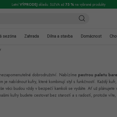
ní a reklamace
Podmínky ochrany osobních údajů
Obchodní podmínky
Letní
VÝPRODEJ
skladu: SLEVA až
75 %
na vybrané produkty
á sezóna
Zahrada
Dílna a stavba
Domácnost
Cho
y
 v nezapomenutelné dobrodružství. Nabízíme
pestrou paletu bare
 je nabídnout kufry, které kombinují styl s funkčností. Každý kuf
aše věci budou vždy v bezpečí kamkoli se vydáte. Ať už plánujete
imi kufry budete cestovat bez starostí a s radostí, protože víte, 