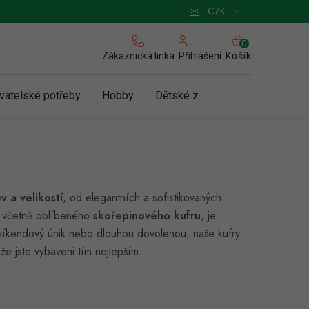
 pro podnikatele
Způsob doručení a platby
Zásady používání cookies
CZK
NÁKUPNÍ
KOŠÍK
Zákaznická linka
Košík
Přihlášení
vatelské potřeby
Hobby
Dětské zboží a hračky
N
v a velikostí
, od elegantních a sofistikovaných
r, včetně oblíbeného
skořepinového kufru
, je
 víkendový únik nebo dlouhou dovolenou, naše kufry
že jste vybaveni tím nejlepším.