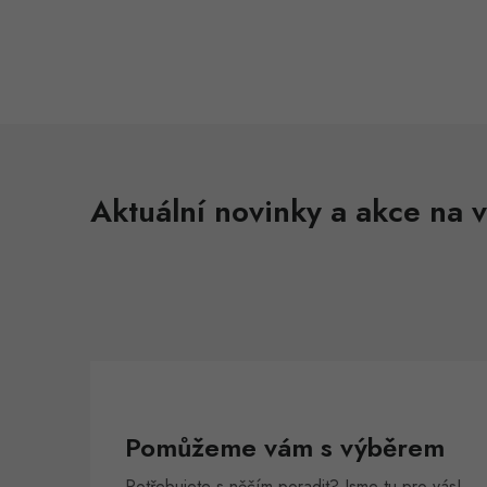
l
Aktuální novinky a akce na v
í
r
Pomůžeme vám s výběrem
Potřebujete s něčím poradit? Jsme tu pro vás!