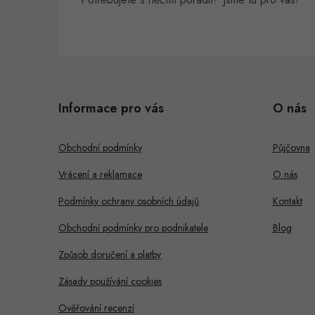
Z
á
i
Informace pro vás
O nás
p
s
a
Obchodní podmínky
Půjčovna
t
Vrácení a reklamace
O nás
í
Podmínky ochrany osobních údajů
Kontakt
Obchodní podmínky pro podnikatele
Blog
Způsob doručení a platby
Zásady používání cookies
Ověřování recenzí