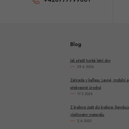
y
v
ý
p
Blog
u
Jak přežít horké letní dny
29.6.2026
Zahrada v kalfasu: Levná, mobilní a
překvapivě úrodná
17.2.2026
Z krabice zpět do krabice: Revoluc
výplňovém materiálu
2.6.2025