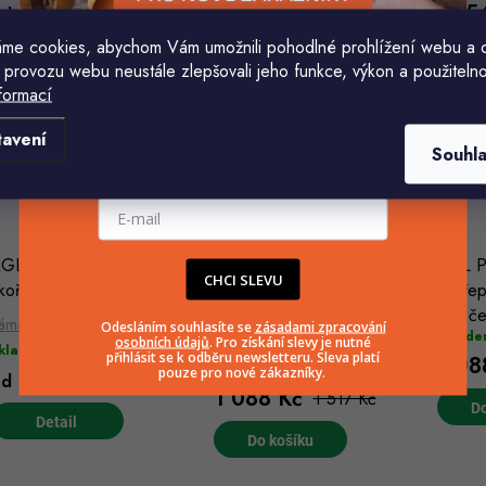
647 Kč
647 Kč
54
od
od
od
me cookies, abychom Vám umožnili pohodlné prohlížení webu a 
 provozu webu neustále zlepšovali jeho funkce, výkon a použitelno
formací
Komu ji máme poslat?
tavení
Souhl
E-mailová adresa
GL HU357 Cestovní
RGL PP3 XXL Cestovní
RGL P
CHCI SLEVU
kořepinový kufr, hnědý
skořepinový kufr 76x53x29
skořep
cm, starorůžová
cm, če
ámek TSA
Odesláním souhlasíte se
zásadami zpracování
Sklade
osobních údajů
. Pro získání slevy je nutné
(2 ks)
kladem
přihlásit se k odběru newsletteru. Sleva platí
1 08
(3 ks)
Skladem
pouze pro nové zákazníky.
647 Kč
od
1 088 Kč
1 517 Kč
Do
Do košíku