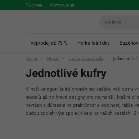
Přejít
Půjčovna
Kontaktuje nás
Obchodní podmínky
Vráce
na
obsah
Výprodej až 75 %
Horké letní dny
Bazénov
Domů
Hobby
Cestovní zavazadla
Jednotlivé kufr
Jednotlivé kufry
V naší kategorii kufrů proměníme každou vaši cestu
modelů až po hravé designy pro nejmenší. Naším cílem
navržen s důrazem na praktičnost a odolnost, takže v
budou spolehlivým společníkem na vašich cestách! S naš