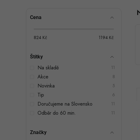
P
Cena
o
s
824
Kč
1194
Kč
t
Štítky
r
Na skladě
11
a
Akce
8
n
Novinka
5
n
Tip
6
Doručujeme na Slovensko
11
í
Odběr do 60 min.
11
p
a
Značky