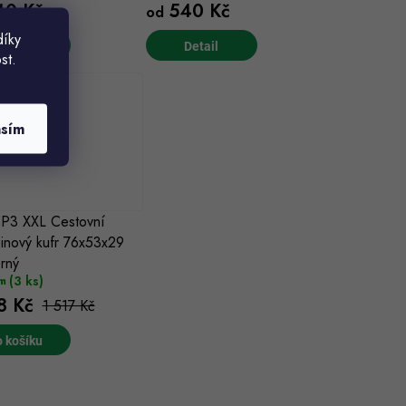
0 Kč
540 Kč
od
díky
st.
asím
P3 XXL Cestovní
inový kufr 76x53x29
rný
(3 ks)
m
8 Kč
1 517 Kč
 košíku