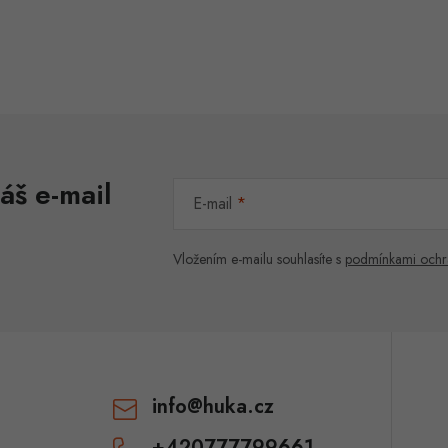
O
v
á
áš e-mail
d
E-mail
a
c
Vložením e-mailu souhlasíte s
podmínkami ochr
p
v
info
@
huka.cz
k
+420777799661