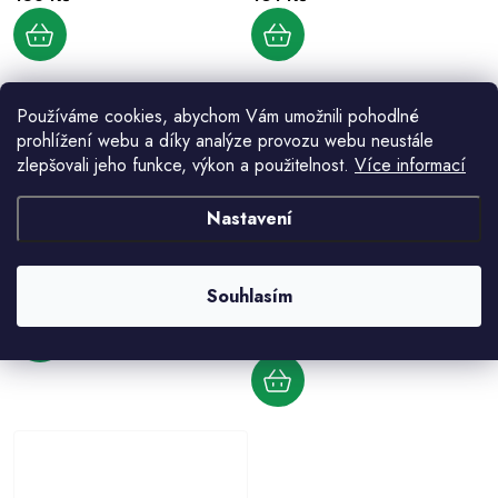
Používáme cookies, abychom Vám umožnili pohodlné
prohlížení webu a díky analýze provozu webu neustále
zlepšovali jeho funkce, výkon a použitelnost.
Více informací
Nastavení
Maltovník malý kruhový
90 l
45 l
65 l
144 Kč
Souhlasím
PE malt. obdéln. EURO GRIPLINE
192 Kč
od