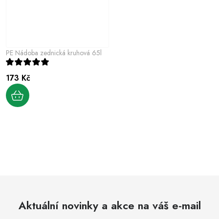
PE Nádoba zednická kruhová 65l
173 Kč
O
v
l
á
d
Aktuální novinky a akce na váš e-mail
a