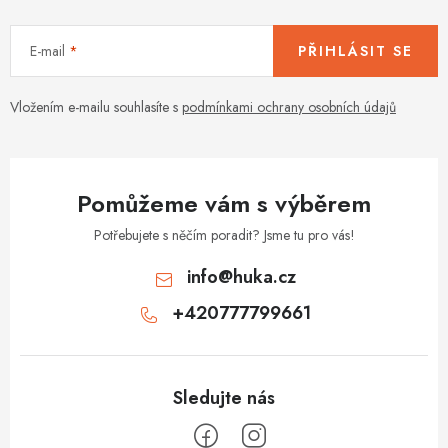
c
í
E-mail
PŘIHLÁSIT SE
p
r
v
Vložením e-mailu souhlasíte s
podmínkami ochrany osobních údajů
k
y
v
Pomůžeme vám s výběrem
ý
p
Potřebujete s něčím poradit? Jsme tu pro vás!
i
info
@
huka.cz
s
+420777799661
u