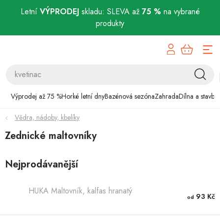
Letní
VÝPRODEJ
skladu: SLEVA až
75 %
na vybrané
produkty
Přejít
Výprodej až 75 %
na
obsah
Horké letní dny
Bazénová sezóna
Výprodej až 75 %
Horké letní dny
Bazénová sezóna
Zahrada
Dílna a stavba
Vědra, nádoby, kbelíky
Zahrada
Zednické maltovníky
Dílna a stavba
Nejprodávanější
Domácnost
HUKA Maltovník, kalfas hranatý
Chovatelské potřeby
93 Kč
od