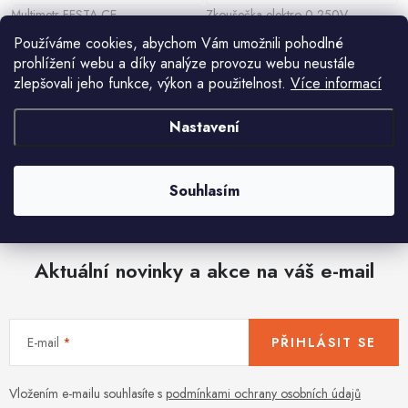
Multimetr FESTA CE
Zkoušečka elektro 0-250V
299 Kč
22 Kč
27 Kč
Používáme cookies, abychom Vám umožnili pohodlné
prohlížení webu a díky analýze provozu webu neustále
zlepšovali jeho funkce, výkon a použitelnost.
Více informací
Nastavení
O
v
Souhlasím
l
á
d
Aktuální novinky a akce na váš e-mail
a
c
í
E-mail
PŘIHLÁSIT SE
p
r
v
Vložením e-mailu souhlasíte s
podmínkami ochrany osobních údajů