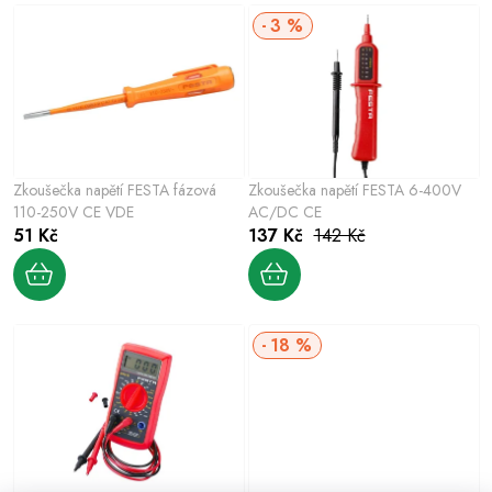
p
z
3 %
i
e
s
n
p
í
r
p
o
r
Zkoušečka napětí FESTA fázová
Zkoušečka napětí FESTA 6-400V
d
o
110-250V CE VDE
AC/DC CE
u
51 Kč
137 Kč
142 Kč
d
k
u
t
k
ů
t
18 %
ů