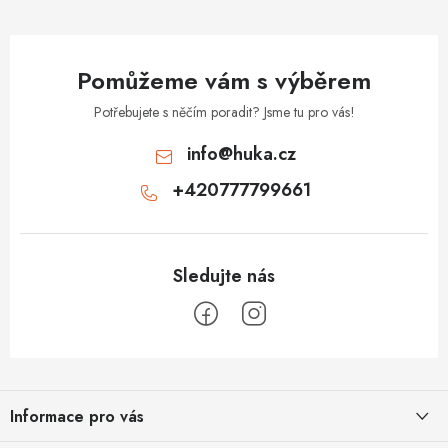
k
y
v
Pomůžeme vám s výběrem
ý
p
Potřebujete s něčím poradit? Jsme tu pro vás!
i
info
@
huka.cz
s
+420777799661
u
Z
á
Informace pro vás
p