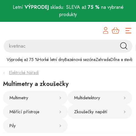
Letní
VÝPRODEJ
skladu: SLEVA až
75 %
na vybrané
produkty
Přejít
Výprodej až 75 %
na
obsah
Horké letní dny
Bazénová sezóna
Výprodej až 75 %
Horké letní dny
Bazénová sezóna
Zahrada
Dílna a stavba
Elektrické Nářadí
Zahrada
Multimetry a zkoušečky
Dílna a stavba
Multimetry
Multidetektory
Domácnost
Měřící přístroje
Zkoušečky napětí
Chovatelské potřeby
Pily