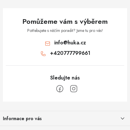
k
y
v
Pomůžeme vám s výběrem
ý
p
Potřebujete s něčím poradit? Jsme tu pro vás!
i
info
@
huka.cz
s
+420777799661
u
Z
á
Informace pro vás
p
a
Obchodní podmínky