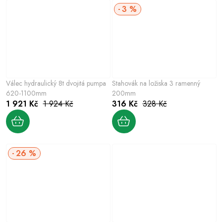
3 %
Válec hydraulický 8t dvojitá pumpa
Stahovák na ložiska 3 ramenný
620-1100mm
200mm
1 921 Kč
1 924 Kč
316 Kč
328 Kč
26 %