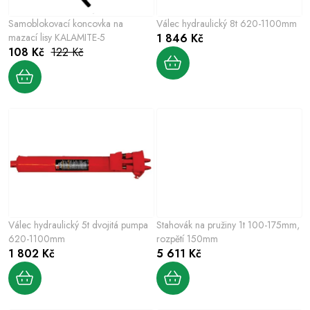
p
o
r
Samoblokovací koncovka na
Válec hydraulický 8t 620-1100mm
d
o
mazací lisy KALAMITE-5
1 846 Kč
u
108 Kč
122 Kč
d
k
u
t
k
ů
t
ů
Válec hydraulický 5t dvojitá pumpa
Stahovák na pružiny 1t 100-175mm,
620-1100mm
rozpětí 150mm
1 802 Kč
5 611 Kč