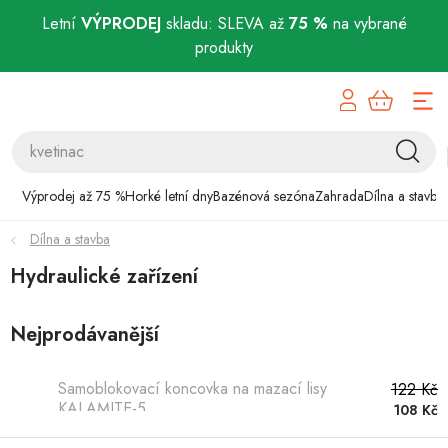
Letní
VÝPRODEJ
skladu: SLEVA až
75 %
na vybrané
produkty
Přejít
Výprodej až 75 %
na
obsah
Horké letní dny
Bazénová sezóna
Výprodej až 75 %
Horké letní dny
Bazénová sezóna
Zahrada
Dílna a stavba
Dílna a stavba
Zahrada
Hydraulické zařízení
Dílna a stavba
Nejprodávanější
Domácnost
Samoblokovací koncovka na mazací lisy
122 Kč
KALAMITE-5
Chovatelské potřeby
108 Kč