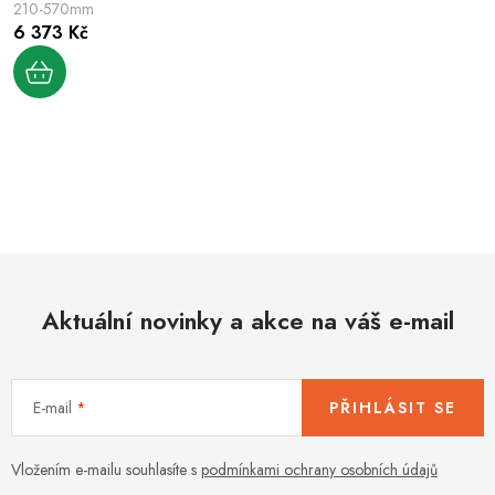
210-570mm
6 373 Kč
O
v
l
á
d
Aktuální novinky a akce na váš e-mail
a
c
í
E-mail
PŘIHLÁSIT SE
p
r
v
Vložením e-mailu souhlasíte s
podmínkami ochrany osobních údajů