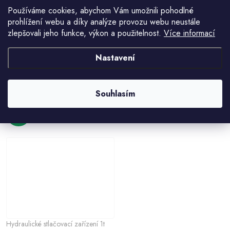
Používáme cookies, abychom Vám umožnili pohodlné
prohlížení webu a díky analýze provozu webu neustále
zlepšovali jeho funkce, výkon a použitelnost.
Více informací
Nastavení
Lis hydraulický 20t, 0-880mm,
Lis hydraulický 12t, 0-610mm, 43kg
75kg (AB)
5 782 Kč
Souhlasím
9 059 Kč
Hydraulické stlačovací zařízení 1t