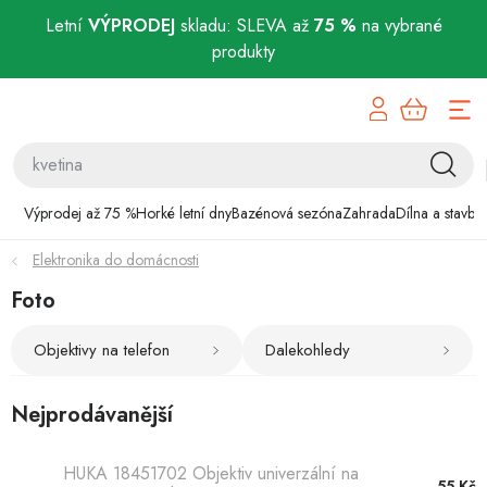
Letní
VÝPRODEJ
skladu: SLEVA až
75 %
na vybrané
produkty
Přejít
Výprodej až 75 %
na
obsah
Horké letní dny
Bazénová sezóna
Výprodej až 75 %
Horké letní dny
Bazénová sezóna
Zahrada
Dílna a stavba
Elektronika do domácnosti
Zahrada
Foto
Dílna a stavba
Objektivy na telefon
Dalekohledy
Domácnost
Nejprodávanější
Chovatelské potřeby
HUKA 18451702 Objektiv univerzální na
55 Kč