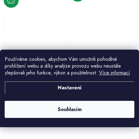
Používáme cookies, abychom Vám umožnili pohodlné
prohlížení webu a díky analýze provozu webu neustále
LN5 30x60 DALEKOHLED PŘEŽITÍ
AK315 3V1 XLINE SADA
zlepšovali jeho funkce, výkon a použitelnost.
Více informací
383 Kč
OBJEKTIVŮ
68 Kč
Nastavení
Souhlasím
O
v
l