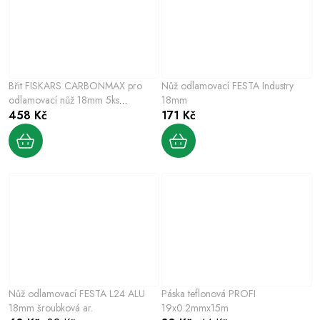
Břit FISKARS CARBONMAX pro
Nůž odlamovací FESTA Industry
odlamovací nůž 18mm 5ks
18mm
1027232
458 Kč
171 Kč
Nůž odlamovací FESTA L24 ALU
Páska teflonová PROFI
18mm šroubková ar.
19x0.2mmx15m