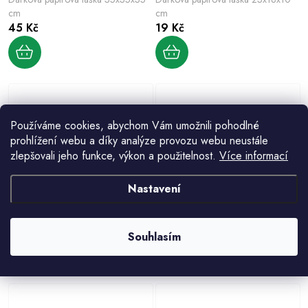
cm
cm
45 Kč
19 Kč
Používáme cookies, abychom Vám umožnili pohodlné
prohlížení webu a díky analýze provozu webu neustále
zlepšovali jeho funkce, výkon a použitelnost.
Více informací
Nastavení
Dárková papírová taška 23x18x10
Dárková papírová taška 32x26x12
cm
cm
19 Kč
29 Kč
Souhlasím