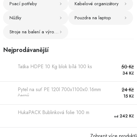
Psací potřeby
Kabelové organizátory
Hobby
Nůžky
Pouzdra na laptop
Dětské zboží a hračky
Stroje na balení a výrobu výplně
Novinky
Nejprodávanější
World Cleanup Day
Taška HDPE 10 Kg blok bílá 100 ks
50 Kč
Akční ceny
34 Kč
Půjčovna
Kontaktuje nás
Obchodní podmínky
Pytel na suť PE 120l 700x1100x0.16mm
24 Kč
Vrácení a reklamace
Podmínky ochrany osobních údajů
černý
15 Kč
Obchodní podmínky pro podnikatele
Způsob doručení a platby
Zásady používání cookies
O nás
Blog
HukaPACK Bublinková folie 100 m
242 Kč
od
Zobrazit více produktů