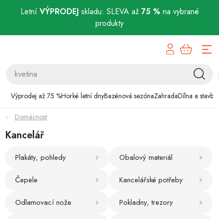
Letní
VÝPRODEJ
skladu: SLEVA až
75 %
na vybrané
produkty
Přejít
Výprodej až 75 %
na
obsah
Horké letní dny
Bazénová sezóna
Výprodej až 75 %
Horké letní dny
Bazénová sezóna
Zahrada
Dílna a stavba
Domácnost
Zahrada
Kancelář
Dílna a stavba
Plakáty, pohledy
Obalový materiál
Domácnost
Čepele
Kancelářské potřeby
Chovatelské potřeby
Odlamovací nože
Pokladny, trezory