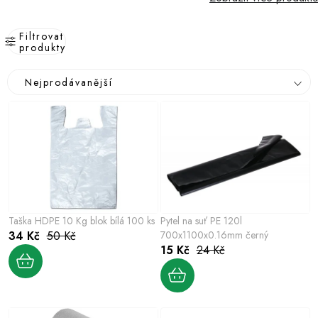
Filtrovat
produkty
V
Ř
Nejprodávanější
ý
a
p
z
i
e
s
n
p
í
r
p
o
r
Taška HDPE 10 Kg blok bílá 100 ks
Pytel na suť PE 120l
d
o
34 Kč
50 Kč
700x1100x0.16mm černý
u
15 Kč
24 Kč
d
k
u
t
k
ů
t