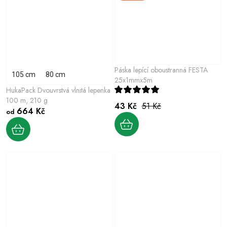
Páska lepící oboustranná FESTA
105 cm
80 cm
25x1mmx5m
HukaPack Dvouvrstvá vlnitá lepenka
100 m, 210 g
43 Kč
51 Kč
664 Kč
od