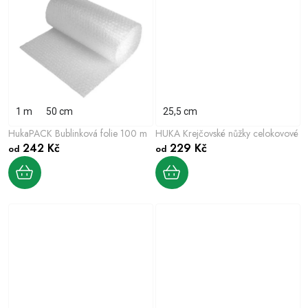
ů
1 m
50 cm
25,5 cm
HukaPACK Bublinková folie 100 m
HUKA Krejčovské nůžky celokovové
242 Kč
229 Kč
od
od