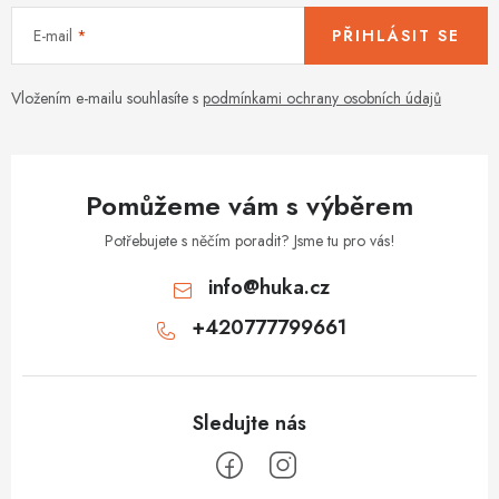
y
í
v
E-mail
PŘIHLÁSIT SE
ý
p
Vložením e-mailu souhlasíte s
podmínkami ochrany osobních údajů
i
s
u
Pomůžeme vám s výběrem
Potřebujete s něčím poradit? Jsme tu pro vás!
info
@
huka.cz
+420777799661