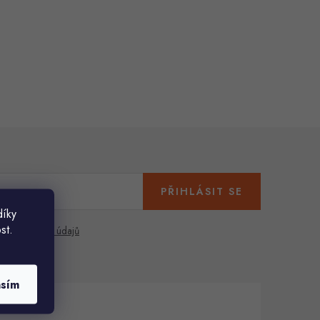
PŘIHLÁSIT SE
díky
st.
any osobních údajů
asím