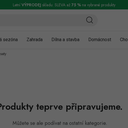
ní a reklamace
Podmínky ochrany osobních údajů
Obchodní podmínky
Letní
VÝPRODEJ
skladu: SLEVA až
75 %
na vybrané produkty
á sezóna
Zahrada
Dílna a stavba
Domácnost
Cho
sety
Produkty teprve připravujeme.
Můžete se ale podívat na ostatní kategorie.