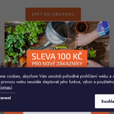
ZPĚT DO OBCHODU
áš e-mail
E-mail
me cookies, abychom Vám umožnili pohodlné prohlížení webu a 
 provozu webu neustále zlepšovali jeho funkce, výkon a použitelno
Vložením e-mailu souhlasíte s
podmínkami ochr
formací
Komu ji máme poslat?
tavení
Souhl
E-mailová adresa