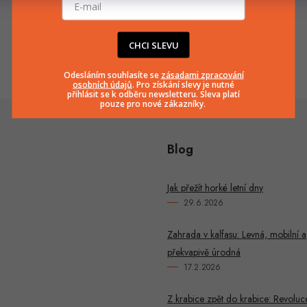
info
@
huka.cz
+420777799661
CHCI SLEVU
Odesláním souhlasíte se
zásadami zpracování
osobních údajů
. Pro získání slevy je nutné
přihlásit se k odběru newsletteru. Sleva platí
pouze pro nové zákazníky.
Blog
Jak přežít horké letní dny
29.6.2026
Zahrada v kalfasu: Levná, mobilní a
překvapivě úrodná
17.2.2026
Z krabice zpět do krabice: Revoluc