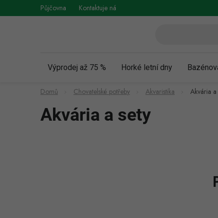
Přejít
Půjčovna
Kontaktuje nás
Obchodní podmínky
Vráce
na
obsah
Výprodej až 75 %
Horké letní dny
Bazénov
Domů
Chovatelské potřeby
Akvaristika
Akvária a 
Akvária a sety
P
o
s