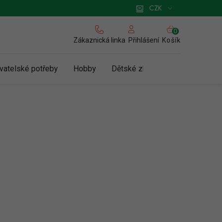
 pro podnikatele
Způsob doručení a platby
Zásady používání cookies
CZK
NÁKUPNÍ
KOŠÍK
Zákaznická linka
Košík
Přihlášení
vatelské potřeby
Hobby
Dětské zboží a hračky
N