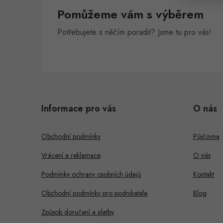
Pomůžeme vám s výběrem
Potřebujete s něčím poradit? Jsme tu pro vás!
Z
á
Informace pro vás
O nás
p
a
Obchodní podmínky
Půjčovna
t
Vrácení a reklamace
O nás
í
Podmínky ochrany osobních údajů
Kontakt
Obchodní podmínky pro podnikatele
Blog
Způsob doručení a platby