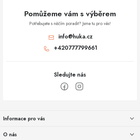
y
v
Pomůžeme vám s výběrem
ý
p
Potřebujete s něčím poradit? Jsme tu pro vás!
i
info
@
huka.cz
s
+420777799661
u
Z
á
Informace pro vás
p
a
Obchodní podmínky
O nás
t