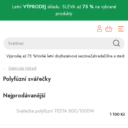
Letní
VÝPRODEJ
skladu: SLEVA až
75 %
na vybrané
produkty
Přejít
Výprodej až 75 %
na
obsah
Horké letní dny
Bazénová sezóna
Výprodej až 75 %
Horké letní dny
Bazénová sezóna
Zahrada
Dílna a stavba
Elektrické Nářadí
Zahrada
Polyfúzní svářečky
Dílna a stavba
Nejprodávanější
Domácnost
Svářečka polyfúzní FESTA 800/1000W
Chovatelské potřeby
1 100 Kč