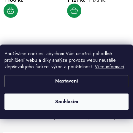
1 100 Kč
1 121 Kč
1 173 Kč
d
k
u
t
k
ů
t
ů
O
v
Používáme cookies, abychom Vám umožnili pohodlné
l
prohlížení webu a díky analýze provozu webu neustále
á
zlepšovali jeho funkce, výkon a použitelnost.
Více informací
d
Aktuální novinky a akce na váš e-mail
a
Nastavení
c
í
E-mail
PŘIHLÁSIT SE
p
Souhlasím
r
v
Vložením e-mailu souhlasíte s
podmínkami ochrany osobních údajů
k