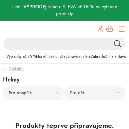
Letní
VÝPRODEJ
skladu: SLEVA až
75 %
na vybrané
produkty
Přejít
Výprodej až 75 %
na
obsah
Horké letní dny
Bazénová sezóna
Výprodej až 75 %
Horké letní dny
Bazénová sezóna
Zahrada
Dílna a stavba
Cyklistika
Zahrada
Helmy
Dílna a stavba
Pro dospělé
Pro děti
Domácnost
Chovatelské potřeby
Produkty teprve připravujeme.