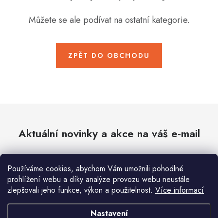
Hobby
Můžete se ale podívat na ostatní kategorie.
Dětské zboží a hračky
Novinky
ZPĚT DO OBCHODU
World Cleanup Day
Akční ceny
Půjčovna
Kontaktuje nás
Obchodní podmínky
Aktuální novinky a akce na váš e-mail
Vrácení a reklamace
Podmínky ochrany osobních údajů
Obchodní podmínky pro podnikatele
Způsob doručení a platby
Používáme cookies, abychom Vám umožnili pohodlné
Zásady používání cookies
O nás
Blog
E-mail
PŘIHLÁSIT SE
prohlížení webu a díky analýze provozu webu neustále
zlepšovali jeho funkce, výkon a použitelnost.
Více informací
Vložením e-mailu souhlasíte s
podmínkami ochrany osobních údajů
Nastavení