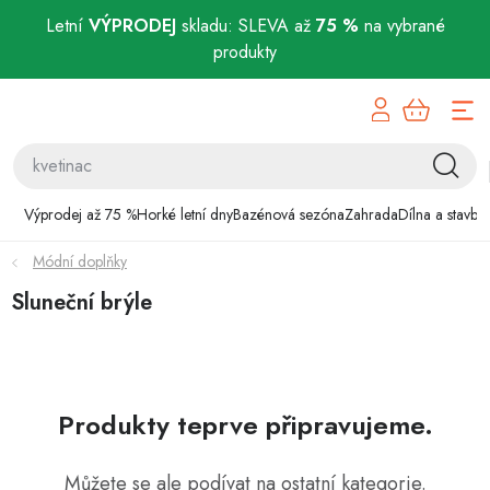
Letní
VÝPRODEJ
skladu: SLEVA až
75 %
na vybrané
produkty
Přejít
Výprodej až 75 %
na
obsah
Horké letní dny
Bazénová sezóna
Výprodej až 75 %
Horké letní dny
Bazénová sezóna
Zahrada
Dílna a stavba
Módní doplňky
Zahrada
Sluneční brýle
Dílna a stavba
Domácnost
Produkty teprve připravujeme.
Chovatelské potřeby
Můžete se ale podívat na ostatní kategorie.