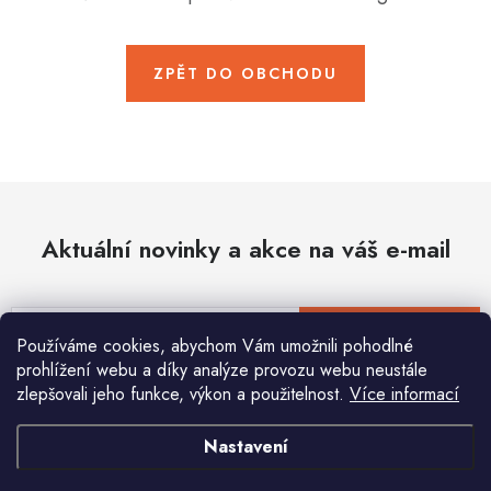
Hobby
Dětské zboží a hračky
ZPĚT DO OBCHODU
Novinky
World Cleanup Day
Akční ceny
Aktuální novinky a akce na váš e-mail
Půjčovna
Kontaktuje nás
Obchodní podmínky
Vrácení a reklamace
Podmínky ochrany osobních údajů
E-mail
PŘIHLÁSIT SE
Používáme cookies, abychom Vám umožnili pohodlné
Obchodní podmínky pro podnikatele
Způsob doručení a platby
prohlížení webu a díky analýze provozu webu neustále
Zásady používání cookies
O nás
Blog
zlepšovali jeho funkce, výkon a použitelnost.
Více informací
Vložením e-mailu souhlasíte s
podmínkami ochrany osobních údajů
Nastavení