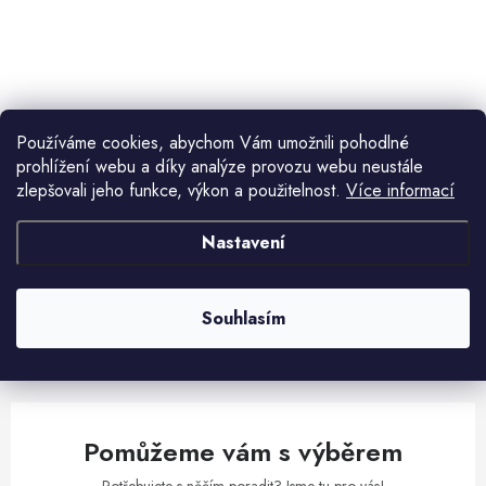
ů
t
ů
O
v
l
Používáme cookies, abychom Vám umožnili pohodlné
á
prohlížení webu a díky analýze provozu webu neustále
d
zlepšovali jeho funkce, výkon a použitelnost.
Více informací
Aktuální novinky a akce na váš e-mail
a
c
Nastavení
í
E-mail
PŘIHLÁSIT SE
p
r
Souhlasím
v
Vložením e-mailu souhlasíte s
podmínkami ochrany osobních údajů
k
y
v
Pomůžeme vám s výběrem
ý