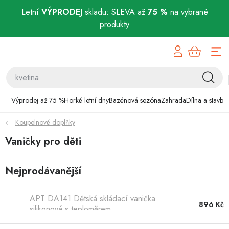
Letní
VÝPRODEJ
skladu: SLEVA až
75 %
na vybrané
produkty
Přejít
Výprodej až 75 %
na
obsah
Horké letní dny
Bazénová sezóna
Výprodej až 75 %
Horké letní dny
Bazénová sezóna
Zahrada
Dílna a stavba
Koupelnové doplňky
Zahrada
Vaničky pro děti
Dílna a stavba
Nejprodávanější
Domácnost
APT DA141 Dětská skládací vanička
Chovatelské potřeby
896 Kč
silikonová s teploměrem