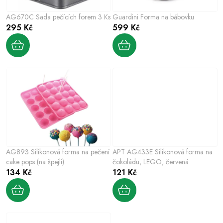
p
o
r
AG670C Sada pečících forem 3 Ks
Guardini Forma na bábovku
d
o
295 Kč
599 Kč
u
d
k
u
t
k
ů
t
ů
AG893 Silikonová forma na pečení
APT AG433E Silikonová forma na
cake pops (na špejli)
čokoládu, LEGO, červená
134 Kč
121 Kč