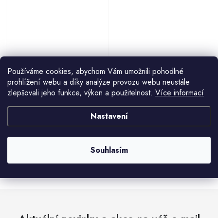
Používáme cookies, abychom Vám umožnili pohodlné
Silikonové formičky na muffiny - 6
prohlížení webu a díky analýze provozu webu neustále
ks 7x2,5cm
119 Kč
zlepšovali jeho funkce, výkon a použitelnost.
Více informací
Nastavení
Souhlasím
O
v
l
á
d