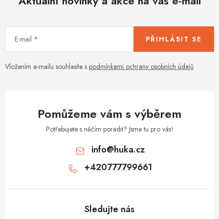
Aktuální novinky a akce na váš e-mail
a
c
í
E-mail
PŘIHLÁSIT SE
p
r
v
Vložením e-mailu souhlasíte s
podmínkami ochrany osobních údajů
k
y
v
Pomůžeme vám s výběrem
ý
p
Potřebujete s něčím poradit? Jsme tu pro vás!
i
info
@
huka.cz
s
+420777799661
u