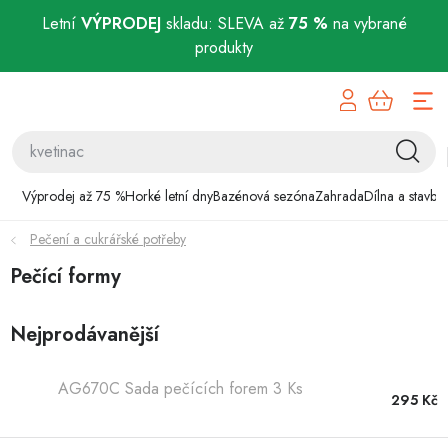
Letní
VÝPRODEJ
skladu: SLEVA až
75 %
na vybrané
produkty
Přejít
Výprodej až 75 %
na
obsah
Horké letní dny
Bazénová sezóna
Výprodej až 75 %
Horké letní dny
Bazénová sezóna
Zahrada
Dílna a stavba
Pečení a cukrářské potřeby
Zahrada
Pečící formy
Dílna a stavba
Nejprodávanější
Domácnost
AG670C Sada pečících forem 3 Ks
Chovatelské potřeby
295 Kč