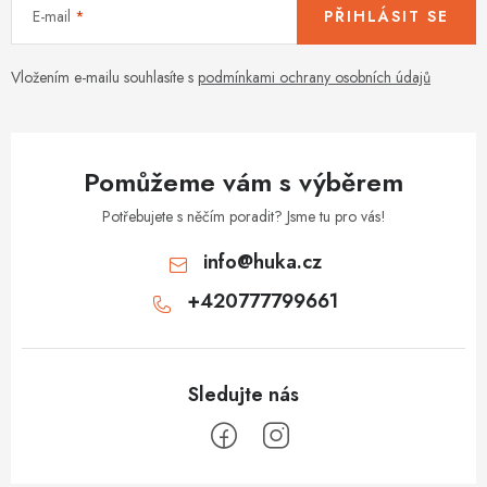
E-mail
PŘIHLÁSIT SE
p
r
v
Vložením e-mailu souhlasíte s
podmínkami ochrany osobních údajů
k
y
v
Pomůžeme vám s výběrem
ý
p
Potřebujete s něčím poradit? Jsme tu pro vás!
i
info
@
huka.cz
s
+420777799661
u