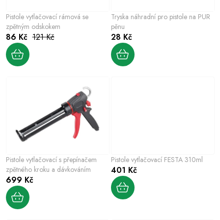
p
o
r
Pistole vytlačovací rámová se
Tryska náhradní pro pistole na PUR
d
o
zpětným odskokem
pěnu
u
86 Kč
121 Kč
28 Kč
d
k
u
t
k
ů
t
ů
Pistole vytlačovací s přepínačem
Pistole vytlačovací FESTA 310ml
zpětného kroku a dávkováním
401 Kč
699 Kč