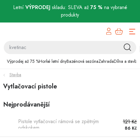
Letní
VÝPRODEJ
skladu: SLEVA až
75 %
na vybrané
produkty
Přejít
Výprodej až 75 %
na
obsah
Horké letní dny
Bazénová sezóna
Výprodej až 75 %
Horké letní dny
Bazénová sezóna
Zahrada
Dílna a stavba
Stavba
Zahrada
Vytlačovací pistole
Dílna a stavba
Nejprodávanější
Domácnost
Pistole vytlačovací rámová se zpětným
121 Kč
Chovatelské potřeby
odskokem
86 Kč