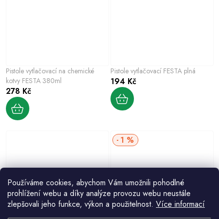
Pistole vytlačovací na chemické
Pistole vytlačovací FESTA plná
kotvy FESTA 380ml
194 Kč
278 Kč
1 %
Používáme cookies, abychom Vám umožnili pohodlné
prohlížení webu a díky analýze provozu webu neustále
zlepšovali jeho funkce, výkon a použitelnost.
Více informací
Pistole vytlačovací FESTA ALU
Pistole vytlačovací FESTA ALU