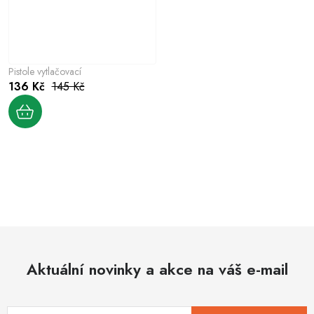
Pistole vytlačovací
136 Kč
145 Kč
O
v
l
á
d
Aktuální novinky a akce na váš e-mail
a
c
í