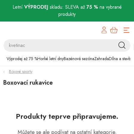
Letní
VÝPRODEJ
skladu: SLEVA až
75 %
na vybrané
produkty
Přejít
Výprodej až 75 %
na
obsah
Horké letní dny
Bazénová sezóna
Výprodej až 75 %
Horké letní dny
Bazénová sezóna
Zahrada
Dílna a stavba
Bojové sporty
Zahrada
Boxovací rukavice
Dílna a stavba
Domácnost
Produkty teprve připravujeme.
Chovatelské potřeby
Můžete se ale podívat na ostatní kategorie.