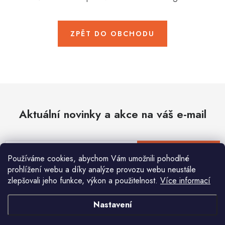
Hobby
Dětské zboží a hračky
ZPĚT DO OBCHODU
Novinky
World Cleanup Day
Akční ceny
Aktuální novinky a akce na váš e-mail
Půjčovna
Kontaktuje nás
Obchodní podmínky
Vrácení a reklamace
Podmínky ochrany osobních údajů
E-mail
PŘIHLÁSIT SE
Používáme cookies, abychom Vám umožnili pohodlné
Obchodní podmínky pro podnikatele
Způsob doručení a platby
prohlížení webu a díky analýze provozu webu neustále
Zásady používání cookies
O nás
Blog
zlepšovali jeho funkce, výkon a použitelnost.
Více informací
Vložením e-mailu souhlasíte s
podmínkami ochrany osobních údajů
Nastavení