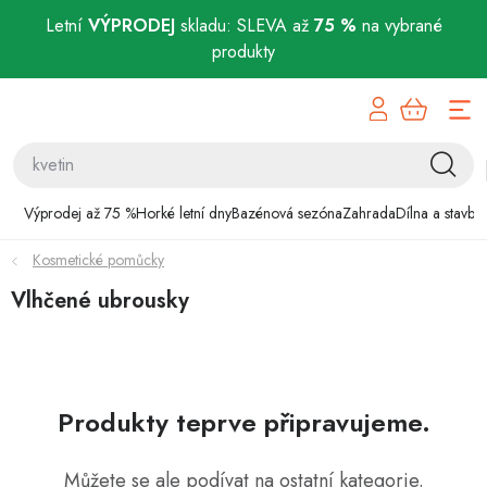
Letní
VÝPRODEJ
skladu: SLEVA až
75 %
na vybrané
produkty
Přejít
Výprodej až 75 %
na
obsah
Horké letní dny
Bazénová sezóna
Výprodej až 75 %
Horké letní dny
Bazénová sezóna
Zahrada
Dílna a stavba
Kosmetické pomůcky
Zahrada
Vlhčené ubrousky
Dílna a stavba
Domácnost
Produkty teprve připravujeme.
Chovatelské potřeby
Můžete se ale podívat na ostatní kategorie.