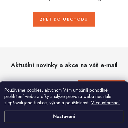
Hobby
Dětské zboží a hračky
ZPĚT DO OBCHODU
Novinky
World Cleanup Day
Akční ceny
Aktuální novinky a akce na váš e-mail
Půjčovna
Kontaktuje nás
Obchodní podmínky
Vrácení a reklamace
Podmínky ochrany osobních údajů
E-mail
PŘIHLÁSIT SE
Používáme cookies, abychom Vám umožnili pohodlné
Obchodní podmínky pro podnikatele
Způsob doručení a platby
prohlížení webu a díky analýze provozu webu neustále
Zásady používání cookies
O nás
Blog
zlepšovali jeho funkce, výkon a použitelnost.
Více informací
Vložením e-mailu souhlasíte s
podmínkami ochrany osobních údajů
Nastavení