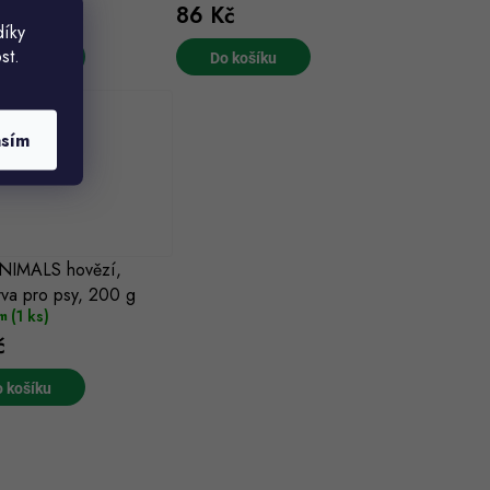
č
86 Kč
díky
st.
 košíku
Do košíku
asím
NIMALS hovězí,
va pro psy, 200 g
(1 ks)
m
č
 košíku