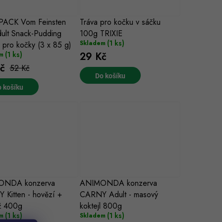
PACK Vom Feinsten
Tráva pro kočku v sáčku
ult Snack-Pudding
100g TRIXIE
(1 ks)
Skladem
 pro kočky (3 x 85 g)
(1 ks)
29 Kč
m
č
52 Kč
Do košíku
 košíku
ONDA konzerva
ANIMONDA konzerva
Kitten - hovězí +
CARNY Adult - masový
ž 400g
koktejl 800g
(1 ks)
(1 ks)
m
Skladem