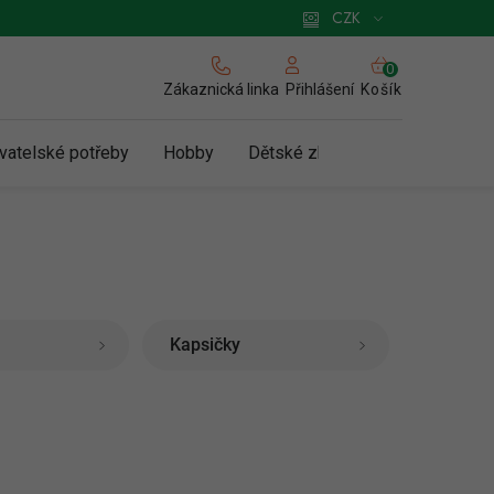
 pro podnikatele
Způsob doručení a platby
Zásady používání cookies
CZK
NÁKUPNÍ
KOŠÍK
Zákaznická linka
Košík
Přihlášení
vatelské potřeby
Hobby
Dětské zboží a hračky
N
Kapsičky