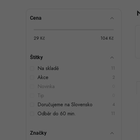
P
Cena
o
s
29
Kč
104
Kč
t
Štítky
r
Na skladě
11
a
Akce
2
n
Novinka
0
n
Tip
0
Doručujeme na Slovensko
4
í
Odběr do 60 min.
11
p
a
Značky