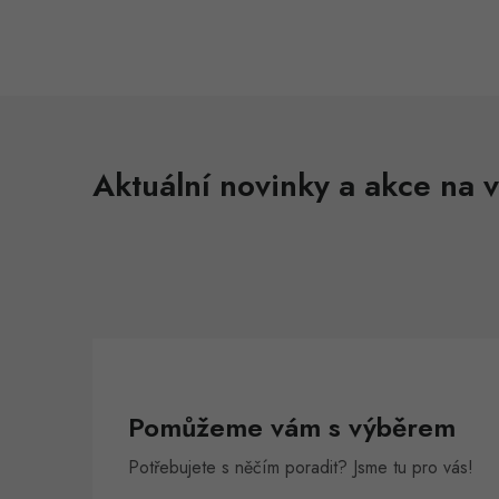
l
Aktuální novinky a akce na v
í
r
Pomůžeme vám s výběrem
Potřebujete s něčím poradit? Jsme tu pro vás!