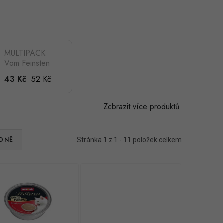
MULTIPACK
Vom Feinsten
Cat Adult
52 Kč
43 Kč
Snack-
Pudding
hovězí pro
Zobrazit více produktů
kočky (3 x 85
g)
DNĚ
Stránka
1
z
1
-
11
položek celkem