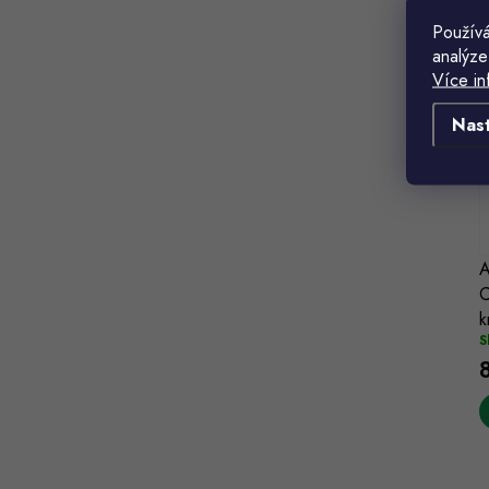
Používá
analýze
Více in
Nas
A
C
k
S