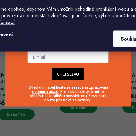
39 Kč
31 Kč
60 K
39 Kč
me cookies, abychom Vám umožnili pohodlné prohlížení webu a 
 provozu webu neustále zlepšovali jeho funkce, výkon a použitelno
Do košíku
Do košíku
Do
formací
Komu ji máme poslat?
tavení
Souhl
E-mailová adresa
CHCI SLEVU
NIMONDA konzerva
ANIMONDA konzerva
ALL A
ARNY Adult - hovězí, krůta,
CARNY Adult - hovězí 800g
konzer
Odesláním souhlasíte se
zásadami zpracování
(1 ks)
Skladem
Sklade
rálík 800g
osobních údajů
. Pro získání slevy je nutné
(1 ks)
86 Kč
51 K
kladem
přihlásit se k odběru newsletteru. Sleva platí
pouze pro nové zákazníky.
86 Kč
Do košíku
Do
Do košíku