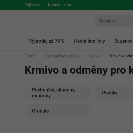
Přejít
Půjčovna
Kontaktuje nás
Obchodní podmínky
Vráce
na
obsah
Výprodej až 75 %
Horké letní dny
Bazénov
Domů
Chovatelské potřeby
Kočky
Krmivo a odm
Krmivo a odměny pro 
Pochoutky, vitamíny,
Paštiky
minerály
Granule