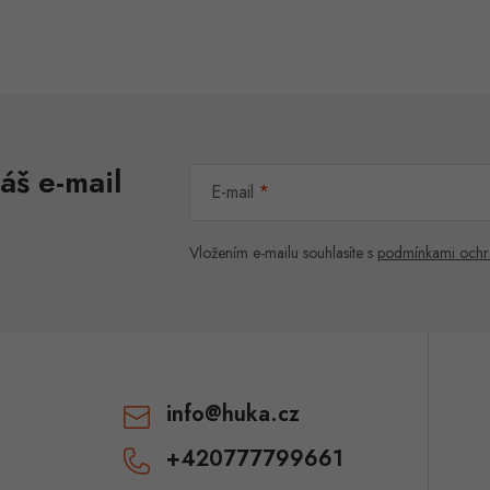
O
v
á
áš e-mail
d
E-mail
a
c
Vložením e-mailu souhlasíte s
podmínkami ochr
p
v
info
@
huka.cz
k
+420777799661
y