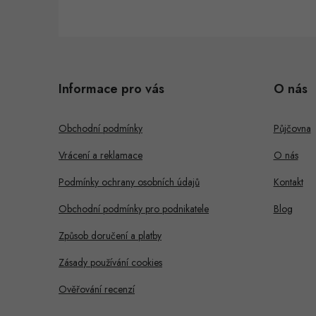
Z
á
i
Informace pro vás
O nás
p
s
a
Obchodní podmínky
Půjčovna
t
Vrácení a reklamace
O nás
í
Podmínky ochrany osobních údajů
Kontakt
Obchodní podmínky pro podnikatele
Blog
Způsob doručení a platby
Zásady používání cookies
Ověřování recenzí