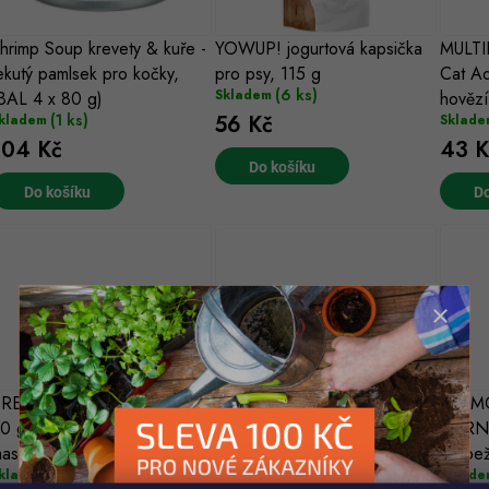
s
hrimp Soup krevety & kuře -
YOWUP! jogurtová kapsička
MULTI
p
ekutý pamlsek pro kočky,
pro psy, 115 g
Cat Ad
p
r
(6 ks)
Skladem
BAL 4 x 80 g)
hovězí
(1 ks)
56 Kč
kladem
Sklade
r
o
104 Kč
43 K
o
Do košíku
d
Do košíku
Do
d
u
u
k
k
ů
ů
REMIO Tuna Sandwiches
PREMIO Fish Flakes pamlsek
ANIM
0 g - s tuňákem a kuřecím
s 93% ryby (losos a treska)
CARNY 
asem
50g
drůbe
(1 ks)
(5 ks)
kladem
Skladem
Sklade