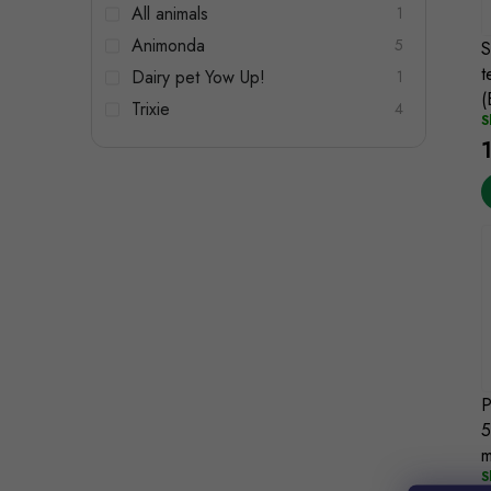
i
n
í
All animals
1
Animonda
e
5
S
t
Dairy pet Yow Up!
1
l
(
Trixie
4
S
t
t
P
5
m
S