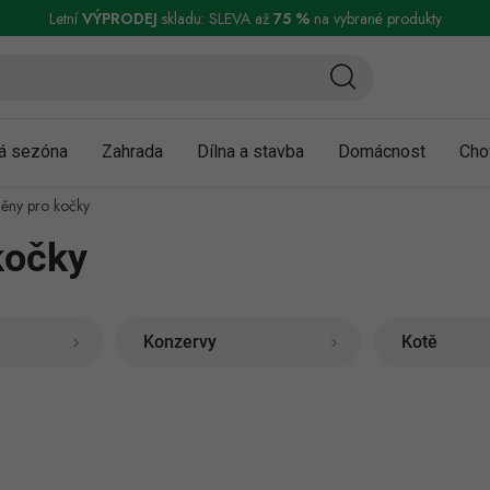
ní a reklamace
Podmínky ochrany osobních údajů
Obchodní podmínky
Letní
VÝPRODEJ
skladu: SLEVA až
75 %
na vybrané produkty
á sezóna
Zahrada
Dílna a stavba
Domácnost
Cho
ěny pro kočky
kočky
Konzervy
Kotě