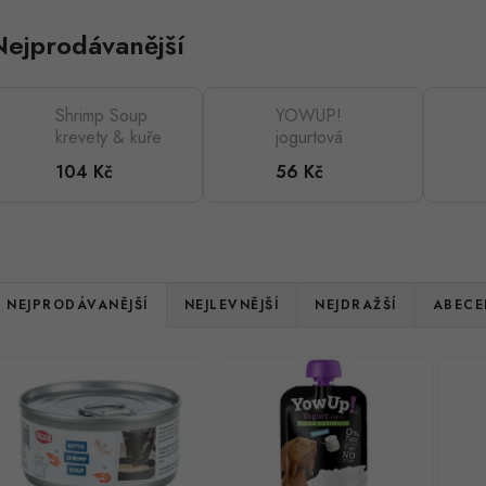
Nejprodávanější
Shrimp Soup
YOWUP!
krevety & kuře
jogurtová
- tekutý
kapsička pro
104 Kč
56 Kč
pamlsek pro
psy, 115 g
kočky, (BAL 4
x 80 g)
Ř
NEJPRODÁVANĚJŠÍ
NEJLEVNĚJŠÍ
NEJDRAŽŠÍ
ABECE
a
V
z
ý
e
p
n