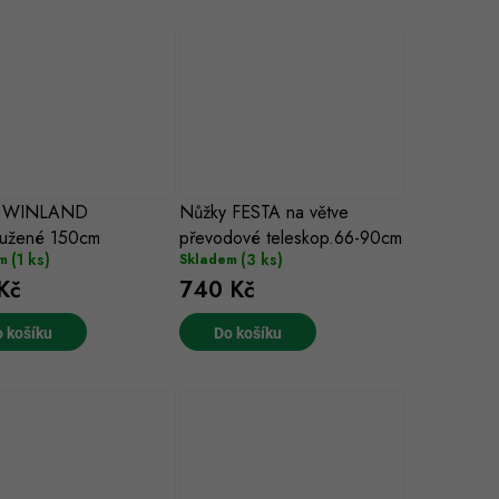
y WINLAND
Nůžky FESTA na větve
oužené 150cm
převodové teleskop.66-90cm
(1 ks)
(3 ks)
m
Skladem
Kč
740 Kč
 košíku
Do košíku