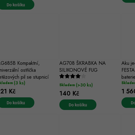
Do košíku
G685B Kompaktní,
AG708 ŠKRABKA NA
Aku je
niverzální ostřička
SILIKONOVÉ FUG
FESTA
etězových pil se stupnicí
bateri
(3 ks)
kladem
Sklade
(>30 ks)
Skladem
121 Kč
1 56
140 Kč
Do košíku
Do
Do košíku