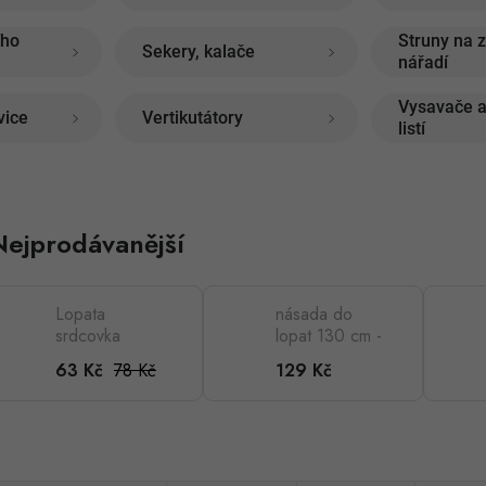
ího
Struny na 
Sekery, kalače
nářadí
Vysavače a
vice
Vertikutátory
listí
Nejprodávanější
Lopata
násada do
srdcovka
lopat 130 cm -
černá
prohnutá
78 Kč
63 Kč
129 Kč
26x28cm