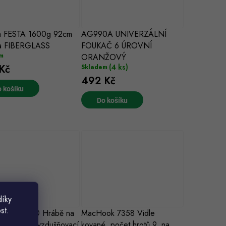
a FESTA 1600g 92cm
AG990A UNIVERZÁLNÍ
a FIBERGLASS
FOUKAČ 6 ÚROVNÍ
m
ORANŽOVÝ
(4 ks)
Kč
Skladem
492 Kč
 košíku
Do košíku
díky
st.
 Tools 5480 Hrábě na
MacHook 7358 Vidle
 trávu, provzdušňovací
kované, počet hrotů 9, na