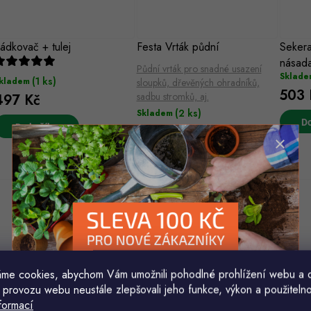
ádkovač + tulej
Festa Vrták půdní
Seker
násad
Půdní vrták pro snadné usazení
Sklade
(1 ks)
kladem
sloupků, dřevěných ohradníků,
503 
sadbu stromků, aj.
497 Kč
(2 ks)
Skladem
Do
Do košíku
401 Kč
od
me cookies, abychom Vám umožnili pohodlné prohlížení webu a 
 provozu webu neustále zlepšovali jeho funkce, výkon a použitelno
.A.D. Tools 5252 Krumpáč
motyka kovaná velká s
J.A.D.
formací
ovaný 2,5 kg s násadou
násadou 130cm
mech a
Komu ji máme poslat?