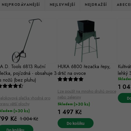
Ř
NEJPRODÁVANĚJŠÍ
NEJLEVNĚJŠÍ
NEJDRAŽŠÍ
ABECE
a
V
z
ý
e
p
n
s
.A.D. Tools 6813 Ruční
HUKA 6800 řezačka řepy,
Kultiv
p
lečka, pojízdná - obsahuje 3
drtič na ovoce
lehký
p
r
Sklade
s nožů (bez pluhu)
1 04
r
o
Lze použít na mnoho druhů ovoce
nebo zeleniny
o
elokovová plečka vhodná pro
Do
d
pravu větší plochy
(>30 ks)
Skladem
d
(>30 ks)
1 497 Kč
kladem
u
799 Kč
1 004 Kč
u
k
Do košíku
Do košíku