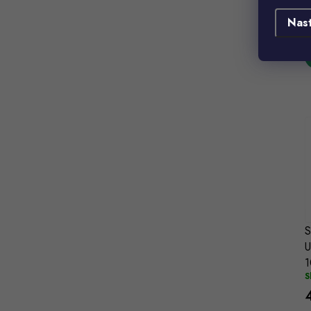
S
Nas
S
U
1
S