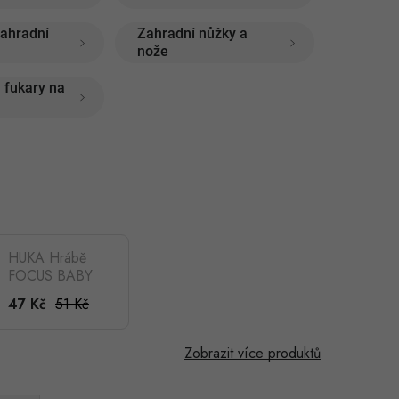
zahradní
Zahradní nůžky a
nože
 fukary na
HUKA Hrábě
FOCUS BABY
koral, dřevěná
51 Kč
47 Kč
násada 71cm
Zobrazit více produktů