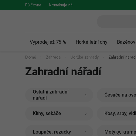
Přejít
Půjčovna
Kontaktuje nás
Obchodní podmínky
Vráce
na
obsah
Výprodej až 75 %
Horké letní dny
Bazénov
Domů
Zahrada
Údržba zahrady
Zahradní nářad
Zahradní nářadí
Ostatní zahradní
Česače na ov
nářadí
Klíny, sekáče
Kosy, srpy, vid
Loupače, řezačky
Motyky, krum