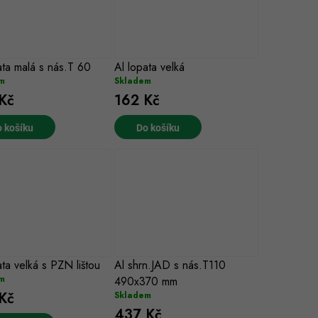
ata malá s nás.T 60
Al lopata velká
m
Skladem
Kč
162 Kč
 košíku
Do košíku
ata velká s PZN lištou
Al shrn.JAD s nás.T110
m
490x370 mm
Kč
Skladem
437 Kč