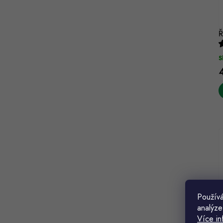
Ř
S
Používá
analýze
J
Více in
k