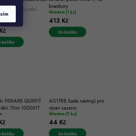
brambory
rabávání mechu nebo
(1 ks)
Skladem
asím
i trávníku
413 Kč
(11 ks)
m
Kč
Do košíku
 košíku
ér FISKARS QUIKFIT
AG178B Sada nástrojů pro
zální 17cm 1000617
výsev sazenic
(7 ks)
m
Skladem
Kč
44 Kč
 košíku
Do košíku