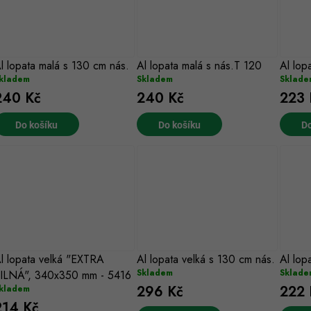
l lopata malá s 130 cm nás.
Al lopata malá s nás.T 120
Al lop
kladem
Skladem
Sklade
240 Kč
240 Kč
223 
Do košíku
Do košíku
Do
l lopata velká "EXTRA
Al lopata velká s 130 cm nás.
Al lop
Skladem
Sklade
ILNÁ", 340x350 mm - 5416
296 Kč
222 
kladem
214 Kč