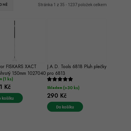
DNĚ
Stránka
1
z
35
-
1237
položek celkem
átor FISKARS XACT
J.A.D. Tools 6818 Pluh plečky
 3hrotý 150mm 1027040
pro 6813
(1 ks)
m
1 Kč
(>30 ks)
Skladem
290 Kč
 košíku
Do košíku