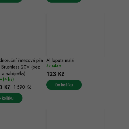
dnoruční řetězová pila
Al lopata malá
Skladem
 Brushless 20V (bez
123 Kč
e a nabíječky)
(4 ks)
m
Do košíku
0 Kč
1 590 Kč
 košíku