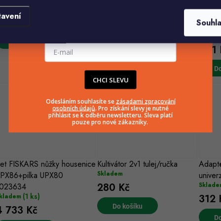
(3 ks)
kladem
Skladem
Na vyh
tavení
289 Kč
293 Kč
327 Kč
Souhl
kultivac
E-mailová adresa
Sklade
Do košíku
Do košíku
241 
Do
CHCI SLEVU
Odesláním souhlasíte se
zásadami zpracování
osobních údajů
. Pro získání slevy je nutné
přihlásit se k odběru newsletteru. Sleva platí
pouze pro nové zákazníky.
et FISKARS nůžky housenice
Kultivátor 2v1 tulej/ručka
Adapt
Skladem
PX86+pilka UPX80
univer
280 Kč
Sklade
023634
(1 ks)
312 
kladem
Do košíku
4 733 Kč
Do