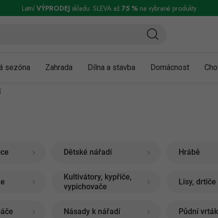
ní a reklamace
Podmínky ochrany osobních údajů
Obchodní podmínky
Letní
VÝPRODEJ
skladu: SLEVA až
75 %
na vybrané produkty
á sezóna
Zahrada
Dílna a stavba
Domácnost
Cho
í
oce
Dětské nářadí
Hrábě
Kultivátory, kypřiče,
le
Lisy, drtič
vypichovače
páče
Násady k nářadí
Půdní vrtá