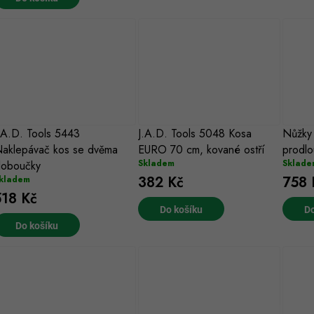
k
ů
ů
.A.D. Tools 5443
J.A.D. Tools 5048 Kosa
Nůžk
aklepávač kos se dvěma
EURO 70 cm, kované ostří
prodl
Skladem
Sklade
loboučky
382 Kč
758 
kladem
518 Kč
Do košíku
Do
Do košíku