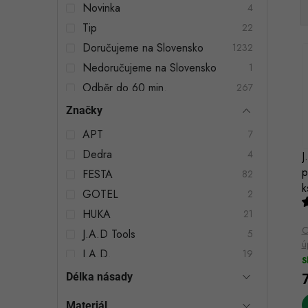
n
Novinka
4
n
Tip
22
Doručujeme na Slovensko
1232
í
Nedoručujeme na Slovensko
1
p
Odběr do 60 min.
267
a
Značky
i
n
í
APT
7
Dedra
e
4
J
p
FESTA
82
l
k
GOTEL
2
HUKA
21
C
J.A.D Tools
5
ú
J.A.D.
19
S
J.A.D. TOOLS
80
Délka násady
JAD Tools
3
Materiál