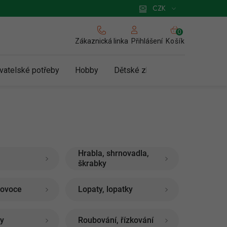
 pro podnikatele
Způsob doručení a platby
Zásady používání cookies
CZK
NÁKUPNÍ
KOŠÍK
Zákaznická linka
Košík
Přihlášení
vatelské potřeby
Hobby
Dětské zboží a hračky
N
Hrabla, shrnovadla,
škrabky
e ovoce
Lopaty, lopatky
ky
Roubování, řízkování