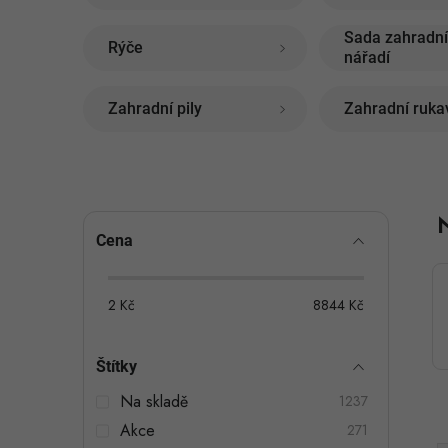
Sada zahradn
Rýče
nářadí
Zahradní pily
Zahradní ruka
P
Cena
o
s
2
Kč
8844
Kč
t
Štítky
r
Na skladě
1237
a
Akce
271