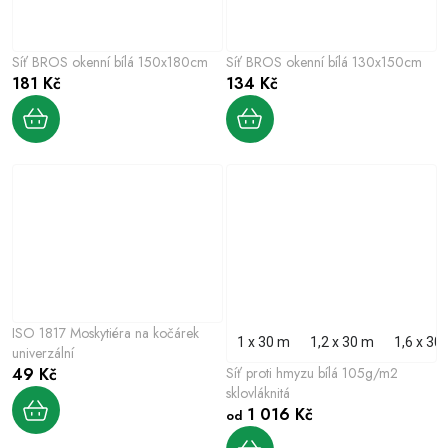
Síť BROS okenní bílá 150x180cm
Síť BROS okenní bílá 130x150cm
181 Kč
134 Kč
ISO 1817 Moskytiéra na kočárek
1 x 30 m
1,2 x 30 m
1,6 x 30
univerzální
49 Kč
Síť proti hmyzu bílá 105g/m2
sklovláknitá
1 016 Kč
od