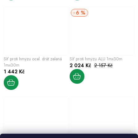
6 %
Síť proti hmyzu ocel. drát zelená
Síť proti hmyzu ALU 1mx30m
1mx30m
2 024 Kč
2 157 Kč
1 442 Kč