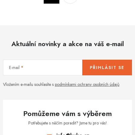
a
r
c
á
n
í
k
p
o
r
v
Aktuální novinky a akce na váš e-mail
v
á
k
n
y
í
v
E-mail
PŘIHLÁSIT SE
ý
p
Vložením e-mailu souhlasíte s
podmínkami ochrany osobních údajů
i
s
u
Pomůžeme vám s výběrem
Potřebujete s něčím poradit? Jsme tu pro vás!