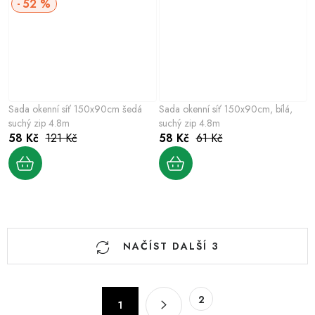
52 %
Sada okenní síť 150x90cm šedá
Sada okenní síť 150x90cm, bílá,
suchý zip 4.8m
suchý zip 4.8m
58 Kč
121 Kč
58 Kč
61 Kč
O
NAČÍST DALŠÍ 3
v
l
á
S
2
d
1
t