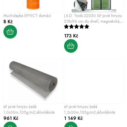
r
p
o
r
Mucholapka EFFECT domácí
J.A.D. Tools 22050 Síť proti hmyzu
d
o
8 Kč
218x96 cm do dveří, magnetická,
u
černá PE
d
k
173 Kč
u
t
k
ů
t
ů
síť proti hmyzu šedá
síť proti hmyzu šedá
1,0x30m,105g/m2,sklovláknitá
1,2x30m,105g/m2,sklovláknitá
961 Kč
1 149 Kč