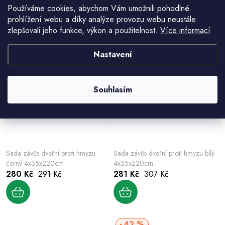
Používáme cookies, abychom Vám umožnili pohodlné
Síť okenní 130x150cm
Síť okenní 130x150cm
prohlížení webu a díky analýze provozu webu neustále
103 Kč
103 Kč
zlepšovali jeho funkce, výkon a použitelnost.
Více informací
Nastavení
8 %
Souhlasím
Sada závěs dveřní proti hmyzu
Sada závěs dveřní proti hmyzu bílý
černý 4x35x220cm
4x35x220cm
280 Kč
291 Kč
281 Kč
307 Kč
42 %