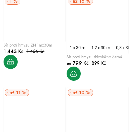
1 %
až 16 %
Síť proti hmyzu ZN 1mx30m
1 x 30 m
1,2 x 30 m
0,8 x 30
1 443 Kč
1 466 Kč
Síť proti hmyzu sklovlákno černá
799 Kč
899 Kč
od
až 11 %
až 10 %