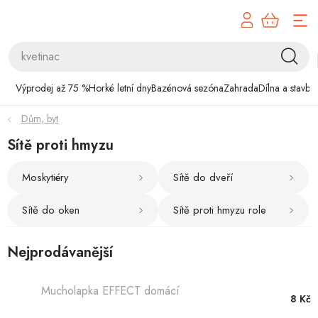
Přejít
na
obsah
Výprodej až 75 %
Výprodej až 75 %
Horké letní dny
Bazénová sezóna
Zahrada
Dílna a stavba
Horké letní dny
Dům, byt
Bazénová sezóna
Sítě proti hmyzu
Zahrada
Moskytiéry
Sítě do dveří
Dílna a stavba
Sítě do oken
Sítě proti hmyzu role
Domácnost
Nejprodávanější
Chovatelské potřeby
Mucholapka EFFECT domácí
8 Kč