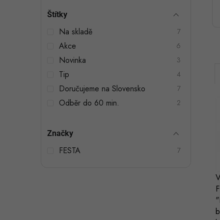
t
Štítky
r
Na skladě
7
a
Akce
6
n
Novinka
3
n
Tip
4
Doručujeme na Slovensko
7
í
Odběr do 60 min.
2
p
a
Značky
n
FESTA
7
i
í
e
V
l
F
"
b