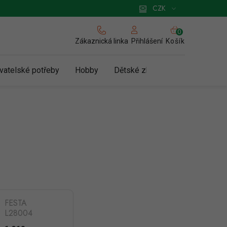
 pro podnikatele
Způsob doručení a platby
Zásady používání cookies
CZK
NÁKUPNÍ
KOŠÍK
Zákaznická linka
Košík
Přihlášení
vatelské potřeby
Hobby
Dětské zboží a hračky
N
FESTA
L28004
Vrtačka AKU s