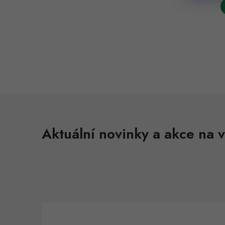
l
Aktuální novinky a akce na v
í
r