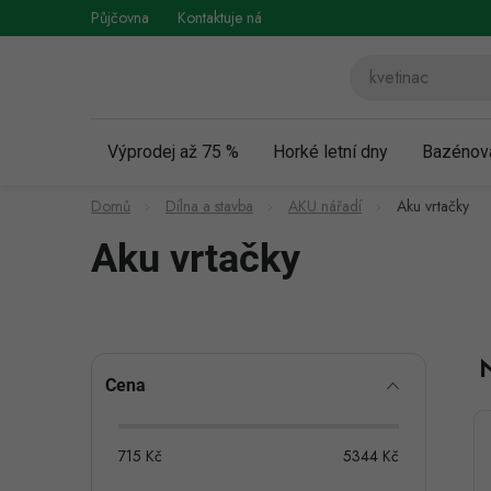
Přejít
Půjčovna
Kontaktuje nás
Obchodní podmínky
Vráce
na
obsah
Výprodej až 75 %
Horké letní dny
Bazénov
Domů
Dílna a stavba
AKU nářadí
Aku vrtačky
Aku vrtačky
P
Cena
o
s
715
Kč
5344
Kč