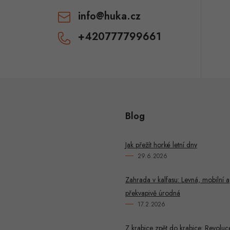
v
info
@
huka.cz
k
+420777799661
y
v
ý
p
Blog
u
Jak přežít horké letní dny
29.6.2026
Zahrada v kalfasu: Levná, mobilní a
překvapivě úrodná
17.2.2026
Z krabice zpět do krabice: Revoluc