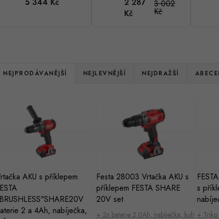
5 344 Kč
2 287
3 002
"BRUSHLESS"SHARE20V
FESTA
Kč
Kč
baterie 2 a
SHARE 20V
4Ah,
set
nabíječka,
kufr
Ř
NEJPRODÁVANĚJŠÍ
NEJLEVNĚJŠÍ
NEJDRAŽŠÍ
ABECE
a
V
z
ý
e
p
n
s
rtačka AKU s příklepem
Festa 28003 Vrtačka AKU s
FESTA
p
ESTA
příklepem FESTA SHARE
s přík
p
r
BRUSHLESS"SHARE20V
20V set
nabíje
r
aterie 2 a 4Ah, nabíječka,
+ 2x baterie 2.0Ah, nabíječka, kufr
+ Trik