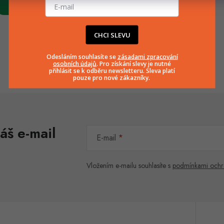
Do košíku
Do košíku
CHCI SLEVU
Odesláním souhlasíte se
zásadami zpracování
O
osobních údajů
. Pro získání slevy je nutné
přihlásit se k odběru newsletteru. Sleva platí
pouze pro nové zákazníky.
v
á
áš e-mail
d
E-mail
a
c
Vložením e-mailu souhlasíte s
podmínkami ochr
p