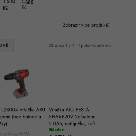
1 210
1 385
příklepem
Kč
Kč
(bez baterie a
nabíječky)
Zobrazit více produktů
DNĚ
Stránka
1
z
1
-
7
položek celkem
 L28004 Vrtačka AKU
Vrtačka AKU FESTA
lepem (bez baterie a
SHARE20V 2x baterie
čky)
2.0Ah, nabíječka, kufr
Skladem
o FESTA ZDARMA