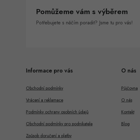
Pomůžeme vám s výběrem
Potřebujete s něčím poradit? Jsme tu pro vás!
Z
á
i
Informace pro vás
O nás
p
s
a
Obchodní podmínky
Půjčovna
t
Vrácení a reklamace
O nás
í
Podmínky ochrany osobních údajů
Kontakt
Obchodní podmínky pro podnikatele
Blog
Způsob doručení a platby