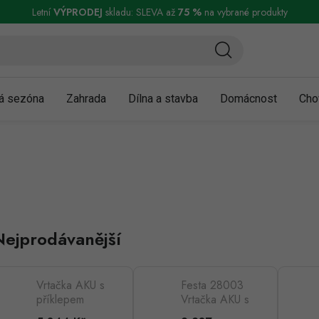
ní a reklamace
Podmínky ochrany osobních údajů
Obchodní podmínky
Letní
VÝPRODEJ
skladu: SLEVA až
75 %
na vybrané produkty
á sezóna
Zahrada
Dílna a stavba
Domácnost
Cho
Nejprodávanější
Vrtačka AKU s
Festa 28003
příklepem
Vrtačka AKU s
FESTA
příklepem