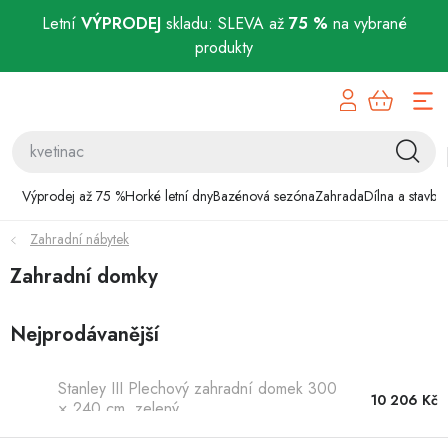
Letní
VÝPRODEJ
skladu: SLEVA až
75 %
na vybrané
produkty
Přejít
Výprodej až 75 %
na
obsah
Horké letní dny
Bazénová sezóna
Výprodej až 75 %
Horké letní dny
Bazénová sezóna
Zahrada
Dílna a stavba
Zahradní nábytek
Zahrada
Zahradní domky
Dílna a stavba
Nejprodávanější
Domácnost
Stanley III Plechový zahradní domek 300
Chovatelské potřeby
10 206 Kč
× 240 cm, zelený