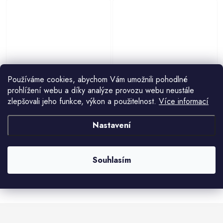
Používáme cookies, abychom Vám umožnili pohodlné
Manor Plastový zahradní domek 94
Darwin Plastový zahradní domek
prohlížení webu a díky analýze provozu webu neustále
× 128 cm
126 × 185 cm, hnědý
zlepšovali jeho funkce, výkon a použitelnost.
Více informací
10 206 Kč
13 959 Kč
Nastavení
Souhlasím
O
v
l
á