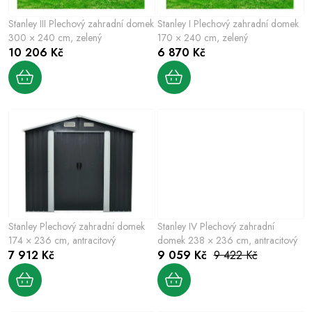
p
o
r
Stanley III Plechový zahradní domek
Stanley I Plechový zahradní domek
d
o
300 × 240 cm, zelený
170 × 240 cm, zelený
u
10 206 Kč
6 870 Kč
d
k
u
t
k
ů
t
ů
Stanley Plechový zahradní domek
Stanley IV Plechový zahradní
174 × 236 cm, antracitový
domek 238 × 236 cm, antracitový
7 912 Kč
9 059 Kč
9 422 Kč