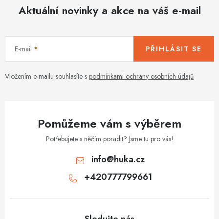
d
Aktuální novinky a akce na váš e-mail
a
c
í
E-mail
PŘIHLÁSIT SE
p
r
v
Vložením e-mailu souhlasíte s
podmínkami ochrany osobních údajů
k
y
v
Pomůžeme vám s výběrem
ý
p
Potřebujete s něčím poradit? Jsme tu pro vás!
i
info
@
huka.cz
s
+420777799661
u