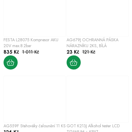
FESTA L28075 Kompresor AKU
AG679J OCHRANNÁ PÁSKA
20V max.8.2bar
NÁRAZNÍKU 2KS, BÍLÁ
835 Kč
1 011 Kč
23 Kč
121 Kč
AG559F Stahováky čalounění 11 KS
GOT K213J Alkohol tester LCD
TITANIUM + KRYT