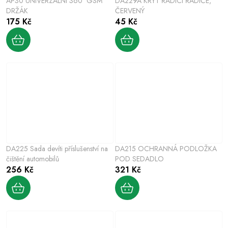
AP30 UNIVERZÁLNÍ 360° GSM
DA229A KRYT ŘADICÍ ŘADIČE,
DRŽÁK
ČERVENÝ
175 Kč
45 Kč
DA225 Sada devíti příslušenství na
DA215 OCHRANNÁ PODLOŽKA
čištění automobilů
POD SEDADLO
256 Kč
321 Kč