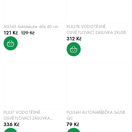
AG145 Autožaluzie -šíře 40 cm
PLS37B VODOTĚSNÉ.
121 Kč
129 Kč
OSVĚTLOVACÍ ZÁSUVKA 2XUSB
312 Kč
PLS37 VODOTĚSNÉ.
PLS34H AUTONABÍJEČKA 3xUSB
OSVĚTLOVACÍ ZÁSUVKA
QC
VOLTMETR
336 Kč
79 Kč