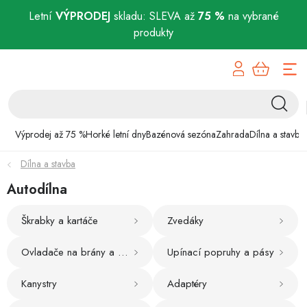
Letní
VÝPRODEJ
skladu: SLEVA až
75 %
na vybrané
produkty
Přejít
Výprodej až 75 %
na
obsah
Horké letní dny
Bazénová sezóna
Výprodej až 75 %
Horké letní dny
Bazénová sezóna
Zahrada
Dílna a stavba
Dílna a stavba
Zahrada
Autodílna
Dílna a stavba
Škrabky a kartáče
Zvedáky
Domácnost
Ovladače na brány a vrata
Upínací popruhy a pásy
Chovatelské potřeby
Kanystry
Adaptéry