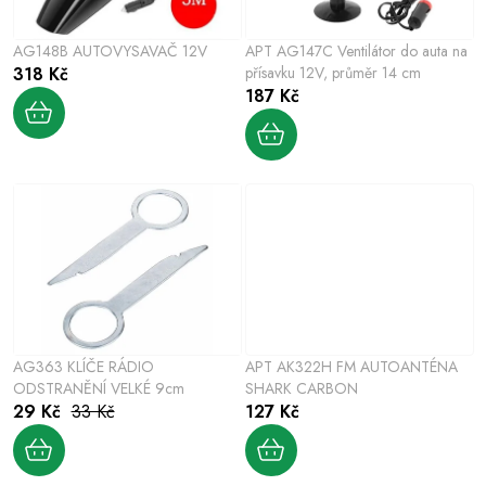
r
p
o
r
AG148B AUTOVYSAVAČ 12V
APT AG147C Ventilátor do auta na
d
o
318 Kč
přísavku 12V, průměr 14 cm
u
187 Kč
d
k
u
t
k
ů
t
ů
AG363 KLÍČE RÁDIO
APT AK322H FM AUTOANTÉNA
ODSTRANĚNÍ VELKÉ 9cm
SHARK CARBON
29 Kč
33 Kč
127 Kč