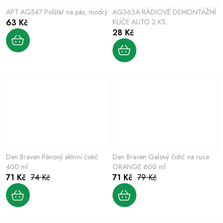
APT AG547 Polštář na pás, modrý
AG363A RÁDIOVÉ DEMONTÁŽNÍ
63 Kč
KLÍČE AUTO 2 KS.
28 Kč
Den Braven Pěnový aktivní čistič
Den Braven Gelový čistič na ruce
400 ml
ORANGE 600 ml
71 Kč
74 Kč
71 Kč
79 Kč