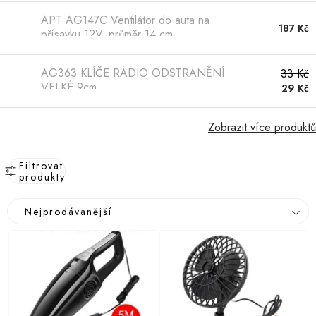
APT AG147C Ventilátor do auta na
187 Kč
přísavku 12V, průměr 14 cm
AG363 KLÍČE RÁDIO ODSTRANĚNÍ
33 Kč
VELKÉ 9cm
29 Kč
Zobrazit více produktů
Filtrovat
produkty
V
Ř
Nejprodávanější
ý
a
p
z
i
e
s
n
p
í