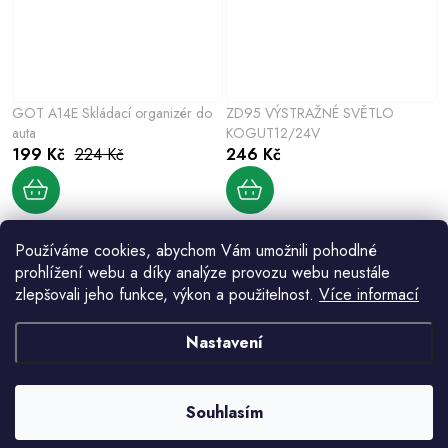
GOT A14E Skládací organizér do
ZD95 VÝSTRAŽNÉ SVĚTLO
auta
KOGUT12/24V
199 Kč
224 Kč
246 Kč
Používáme cookies, abychom Vám umožnili pohodlné
prohlížení webu a díky analýze provozu webu neustále
zlepšovali jeho funkce, výkon a použitelnost.
Více informací
Nastavení
ZÁSUVKA ZAPALOVAČE PLS35A
APT TR12D Cestovní organizér na
Souhlasím
HERMETICKÉ 12/24V
kabely a malou elektroniku, šedý
72 Kč
171 Kč