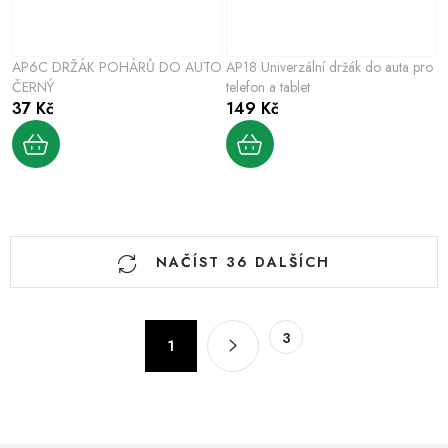
AP6C DRŽÁK POHÁRŮ DO AUTO
AP18 Univerzální držák do auta pro
ČERNÝ
telefon a tablet
37 Kč
149 Kč
O
NAČÍST 36 DALŠÍCH
v
l
á
S
3
d
1
t
a
r
c
á
n
í