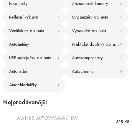
Nabíječky
Záznamové kamery
Hobby
Reflexní výbava
Organizéry do auta
Dětské zboží a hračky
Ventilátory do auta
Vysavače do auta
Novinky
Autoantény
Praktické doplňky do auta
World Cleanup Day
USB nabíječky do auta
Autokompresory
Akční ceny
Autorádia
Autochemie
Půjčovna
Kontaktuje nás
Obchodní podmínky
Autochladničky
Vrácení a reklamace
Podmínky ochrany osobních údajů
Obchodní podmínky pro podnikatele
Způsob doručení a platby
Nejprodávanější
Zásady používání cookies
O nás
Blog
AG148B AUTOVYSAVAČ 12V
318 Kč