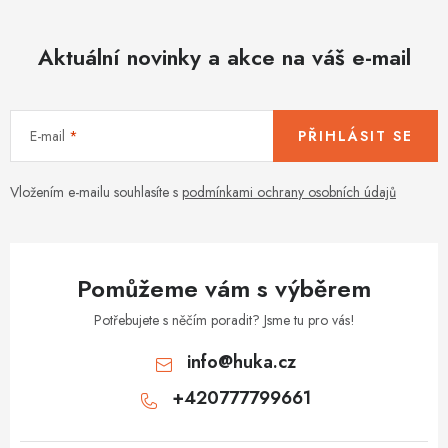
k
p
o
r
v
Aktuální novinky a akce na váš e-mail
v
á
k
n
y
í
v
E-mail
PŘIHLÁSIT SE
ý
p
Vložením e-mailu souhlasíte s
podmínkami ochrany osobních údajů
i
s
u
Pomůžeme vám s výběrem
Potřebujete s něčím poradit? Jsme tu pro vás!
info
@
huka.cz
+420777799661