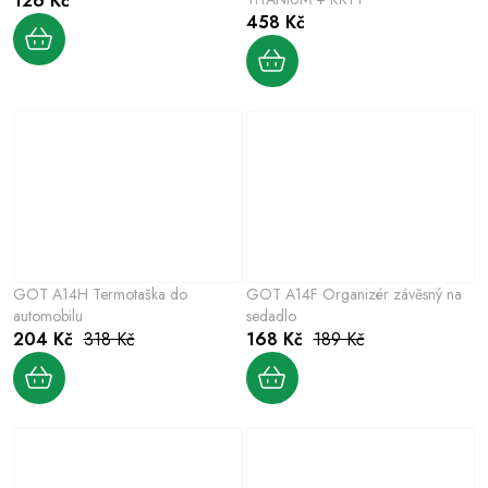
126 Kč
458 Kč
GOT A14H Termotaška do
GOT A14F Organizér závěsný na
automobilu
sedadlo
204 Kč
318 Kč
168 Kč
189 Kč