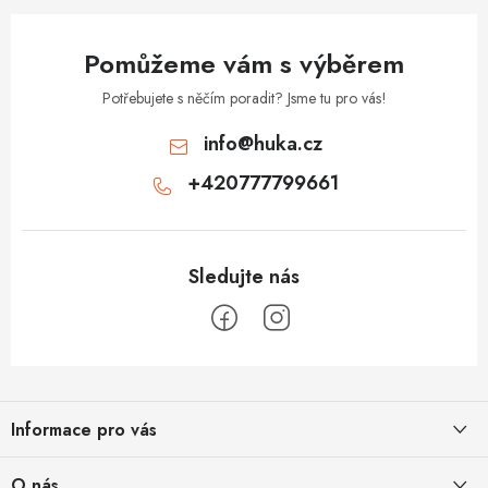
s
u
Pomůžeme vám s výběrem
Potřebujete s něčím poradit? Jsme tu pro vás!
info
@
huka.cz
+420777799661
Z
á
Informace pro vás
p
a
Obchodní podmínky
O nás