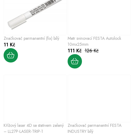
Značkovač permanentní (fix) bílý
Metr svinovací FESTA Autolock
11 Kč
10mx25mm
111 Kč
126 Kč
Křížový laser 4D se stativem zelený
Značkovač permanentní FESTA
– LL27P-LASER-TRIP-1
INDUSTRY bílý