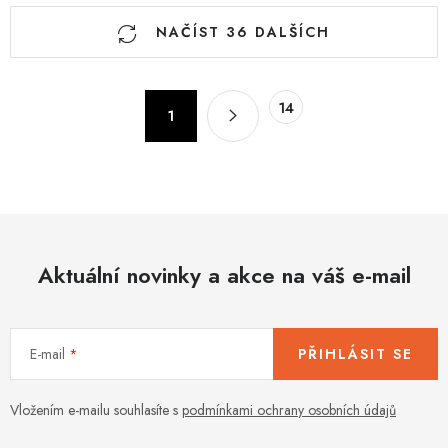
O
NAČÍST 36 DALŠÍCH
v
l
á
S
14
d
1
t
a
r
c
á
n
í
k
p
o
r
v
Aktuální novinky a akce na váš e-mail
v
á
k
n
y
í
v
E-mail
PŘIHLÁSIT SE
ý
p
Vložením e-mailu souhlasíte s
podmínkami ochrany osobních údajů
i