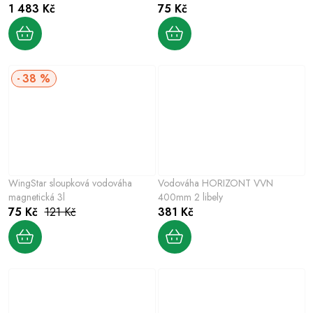
1 483 Kč
75 Kč
38 %
WingStar sloupková vodováha
Vodováha HORIZONT VVN
magnetická 3l
400mm 2 libely
75 Kč
121 Kč
381 Kč