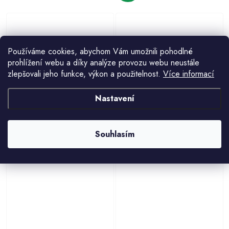
Používáme cookies, abychom Vám umožnili pohodlné
prohlížení webu a díky analýze provozu webu neustále
zlepšovali jeho funkce, výkon a použitelnost.
Více informací
Nastavení
Metr svinovací KOMELON
Metr svinovací FESTA Magnetic
8mx25mm KMC8074N
7.5mx25mm
216 Kč
126 Kč
131 Kč
Souhlasím