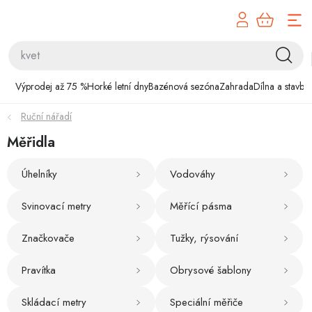
Přejít
na
obsah
Výprodej až 75 %
Výprodej až 75 %
Horké letní dny
Bazénová sezóna
Zahrada
Dílna a stavba
Horké letní dny
Ruční nářadí
Bazénová sezóna
Měřidla
Zahrada
Úhelníky
Vodováhy
Dílna a stavba
Svinovací metry
Měřící pásma
Značkovače
Tužky, rýsování
Domácnost
Pravítka
Obrysové šablony
Chovatelské potřeby
Skládací metry
Speciální měřiče