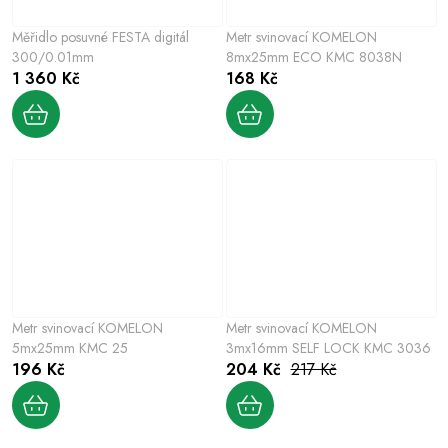
Měřidlo posuvné FESTA digitál
Metr svinovací KOMELON
300/0.01mm
8mx25mm ECO KMC 8038N
1 360 Kč
168 Kč
Metr svinovací KOMELON
Metr svinovací KOMELON
5mx25mm KMC 25
3mx16mm SELF LOCK KMC 3036
196 Kč
204 Kč
217 Kč