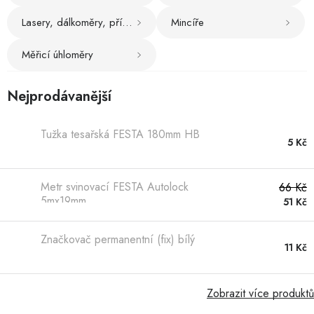
Hobby
Lasery, dálkoměry, příslušenství
Mincíře
Dětské zboží a hračky
Měřicí úhloměry
Novinky
Nejprodávanější
World Cleanup Day
Tužka tesařská FESTA 180mm HB
5 Kč
Akční ceny
Půjčovna
Kontaktuje nás
Obchodní podmínky
Metr svinovací FESTA Autolock
66 Kč
5mx19mm
Vrácení a reklamace
Podmínky ochrany osobních údajů
51 Kč
Obchodní podmínky pro podnikatele
Způsob doručení a platby
Značkovač permanentní (fix) bílý
Zásady používání cookies
O nás
Blog
11 Kč
Zobrazit více produktů