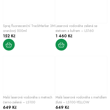
Sprej fluorescenční TrackMarker 3M
Laserová vodováha zelená se
oranžový 500ml
stativem a kufrem – LS160
152 Kč
1 460 Kč
Malá laserová vodováha s metrech
Malá laserová vodováha s meřidlem
černo-zelená – LS100
žlutá – LS100-YELLOW
649 Kč
649 Kč