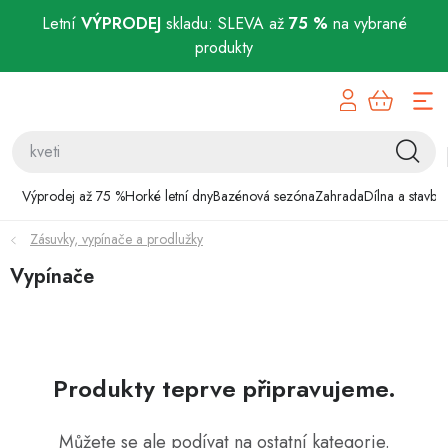
Letní
VÝPRODEJ
skladu: SLEVA až
75 %
na vybrané
produkty
Přejít
Výprodej až 75 %
na
obsah
Horké letní dny
Bazénová sezóna
Výprodej až 75 %
Horké letní dny
Bazénová sezóna
Zahrada
Dílna a stavba
Zásuvky, vypínače a prodlužky
Zahrada
Vypínače
Dílna a stavba
Domácnost
Produkty teprve připravujeme.
Chovatelské potřeby
Můžete se ale podívat na ostatní kategorie.