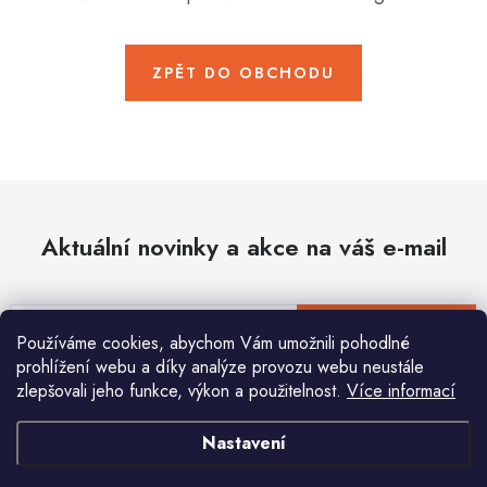
Hobby
Dětské zboží a hračky
ZPĚT DO OBCHODU
Novinky
World Cleanup Day
Akční ceny
Aktuální novinky a akce na váš e-mail
Půjčovna
Kontaktuje nás
Obchodní podmínky
Vrácení a reklamace
Podmínky ochrany osobních údajů
E-mail
PŘIHLÁSIT SE
Používáme cookies, abychom Vám umožnili pohodlné
Obchodní podmínky pro podnikatele
Způsob doručení a platby
prohlížení webu a díky analýze provozu webu neustále
Zásady používání cookies
O nás
Blog
zlepšovali jeho funkce, výkon a použitelnost.
Více informací
Vložením e-mailu souhlasíte s
podmínkami ochrany osobních údajů
Nastavení