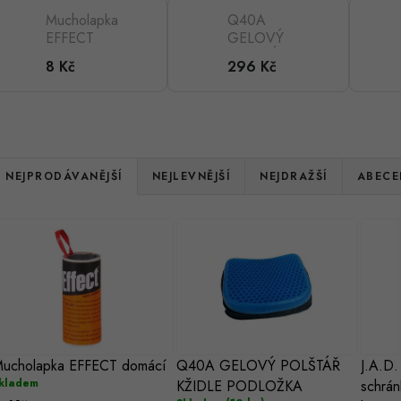
Mucholapka
Q40A
EFFECT
GELOVÝ
domácí
POLŠTÁŘ
8 Kč
296 Kč
KŽIDLE
PODLOŽKA
Ř
NEJPRODÁVANĚJŠÍ
NEJLEVNĚJŠÍ
NEJDRAŽŠÍ
ABECE
a
V
z
ý
e
p
n
s
ucholapka EFFECT domácí
Q40A GELOVÝ POLŠTÁŘ
J.A.D.
p
kladem
KŽIDLE PODLOŽKA
schrán