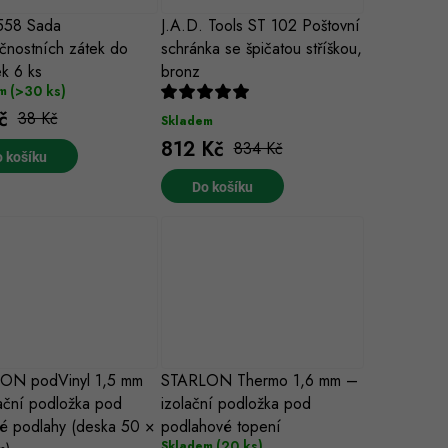
558 Sada
J.A.D. Tools ST 102 Poštovní
nostních zátek do
schránka se špičatou stříškou,
k 6 ks
bronz
(>30 ks)
m
č
38 Kč
Skladem
812 Kč
834 Kč
 košíku
Do košíku
ON podVinyl 1,5 mm
STARLON Thermo 1,6 mm –
ační podložka pod
izolační podložka pod
vé podlahy (deska 50 ×
podlahové topení
(20 ks)
Skladem