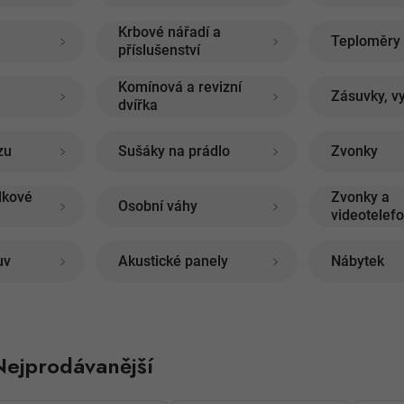
Krbové nářadí a
Teploměry
příslušenství
Komínová a revizní
Zásuvky, v
dvířka
zu
Sušáky na prádlo
Zvonky
lkové
Zvonky a
Osobní váhy
videotelef
uv
Akustické panely
Nábytek
Nejprodávanější