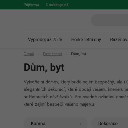
Přejít
Půjčovna
Kontaktuje nás
Obchodní podmínky
Vráce
na
obsah
Výprodej až 75 %
Horké letní dny
Bazénov
Domů
Domácnost
Dům, byt
Dům, byt
Vytvořte si domov, který bude nejen bezpečný, ale i ú
elegantních dekorací, které dodají vašemu interiéru j
nežádoucích návštěvníků. Pro snadné ovládání domácí
které zajistí bezpečí vašeho majetku.
Kamna
Dekorace