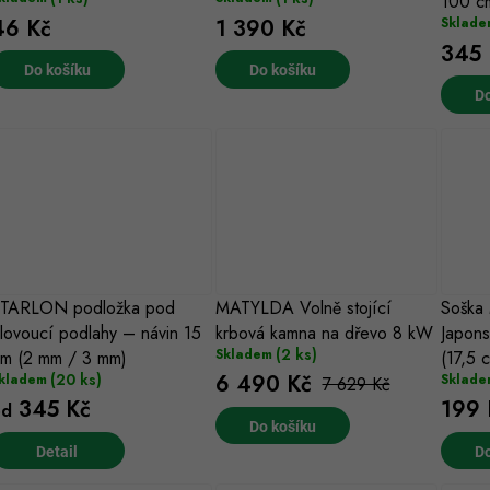
100 c
46 Kč
1 390 Kč
Sklade
345 
Do košíku
Do košíku
Do
TARLON podložka pod
MATYLDA Volně stojící
Soška
lovoucí podlahy – návin 15
krbová kamna na dřevo 8 kW
Japons
(2 ks)
Skladem
m (2 mm / 3 mm)
(17,5 
(20 ks)
6 490 Kč
kladem
Sklade
7 629 Kč
345 Kč
199 
od
Do košíku
Do