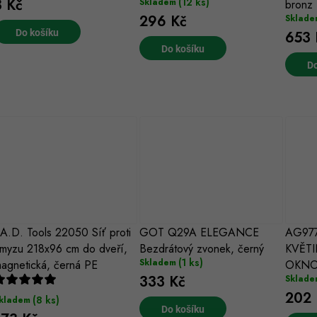
p
r
(12 ks)
8 Kč
Skladem
bronz
296 Kč
Sklade
r
o
Do košíku
653 
o
Do košíku
d
Do
d
u
u
k
k
ů
ů
.A.D. Tools 22050 Síť proti
GOT Q29A ELEGANCE
AG977
myzu 218x96 cm do dveří,
Bezdrátový zvonek, černý
KVĚT
(1 ks)
Skladem
agnetická, černá PE
OKN
333 Kč
Sklade
202 
(8 ks)
kladem
Do košíku