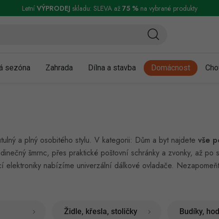
ní a reklamace
Podmínky ochrany osobních údajů
Obchodní podmínky
Letní
VÝPRODEJ
skladu: SLEVA až
75 %
na vybrané produkty
á sezóna
Zahrada
Dílna a stavba
Domácnost
Cho
tulný a plný osobitého stylu. V kategorii: Dům a byt najdete
vše p
edinečný šmrnc, přes praktické poštovní schránky a zvonky, až po 
 elektroniky nabízíme univerzální dálkové ovladače. Nezapomeňte 
Židle, křesla, stoličky
Budíky, hod