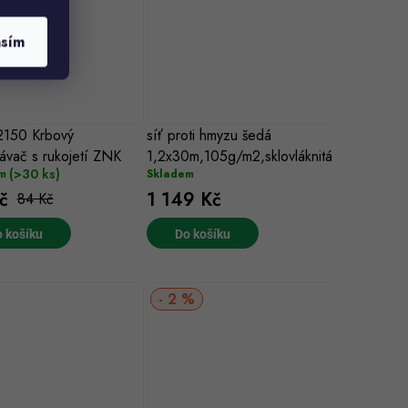
asím
2150 Krbový
síť proti hmyzu šedá
ávač s rukojetí ZNK
1,2x30m,105g/m2,sklovláknitá
(>30 ks)
m
Skladem
č
1 149 Kč
84 Kč
 košíku
Do košíku
2 %