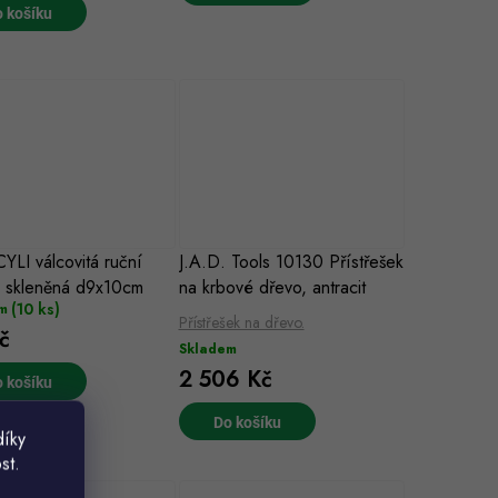
 košíku
YLI válcovitá ruční
J.A.D. Tools 10130 Přístřešek
 skleněná d9x10cm
na krbové dřevo, antracit
(10 ks)
m
Přístřešek na dřevo.
č
Skladem
2 506 Kč
 košíku
Do košíku
díky
st.