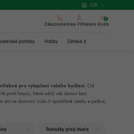
 pro podnikatele
Způsob doručení a platby
Zásady používání cookies
CZK
NÁKUPNÍ
KOŠÍK
Zákaznická linka
Košík
Přihlášení
vatelské potřeby
Hobby
Dětské zboží a hračky
N
otřebné pro vylepšení vašeho bydlení
. Od
sítě proti hmyzu, které udrží váš domov bez
ani na domovní čísla či spolehlivé zámky a petlice,
iny
Rohožky před dveře