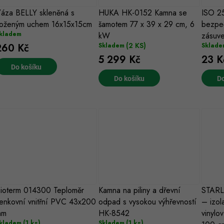
áza BELLY skleněná s
HUKA HK-0152 Kamna se
ISO 2
oženým uchem 16x15x15cm
šamotem 77 x 39 x 29 cm, 6
bezpeč
kladem
kW
zásuve
(2 KS)
260 Kč
Skladem
Sklade
5 299 Kč
23 K
Do košíku
Do košíku
Do
ioterm 014300 Teploměr
Kamna na piliny a dřevní
STARL
enkovní vnitřní PVC 43x200
odpad s vysokou výhřevností
– izol
mm
HK-8542
vinylo
(1 ks)
(1 ks)
kladem
Skladem