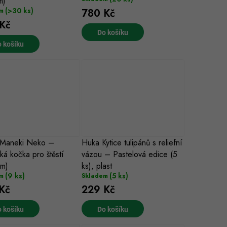
m)
(>30 ks)
780 Kč
m
Kč
Do košíku
 košíku
 Maneki Neko –
Huka Kytice tulipánů s reliefní
ká kočka pro štěstí
vázou – Pastelová edice (5
cm)
ks), plast
(9 ks)
(5 ks)
m
Skladem
Kč
229 Kč
 košíku
Do košíku