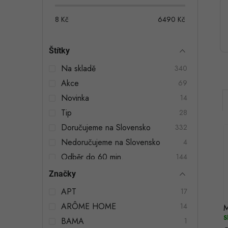
o
s
8
Kč
6490
Kč
t
Štítky
r
Na skladě
340
a
Akce
69
n
Novinka
14
n
Tip
28
Doručujeme na Slovensko
332
í
Nedoručujeme na Slovensko
4
p
Odběr do 60 min.
144
a
Značky
i
n
í
APT
17
ARÔME HOME
e
14
M
S
BAMA
1