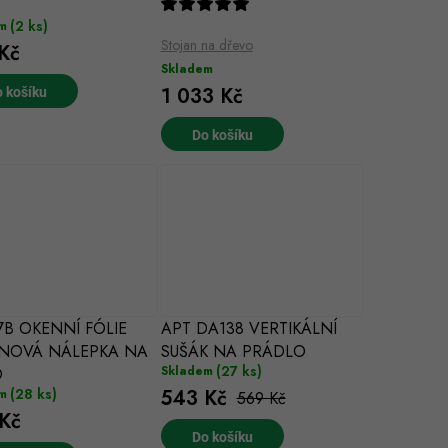
(2 ks)
m
Stojan na dřevo
Kč
Skladem
1 033 Kč
 košíku
Do košíku
B OKENNÍ FÓLIE
APT DA138 VERTIKÁLNÍ
INOVÁ NÁLEPKA NA
SUŠÁK NA PRÁDLO
(27 ks)
Skladem
O
(28 ks)
543 Kč
m
569 Kč
Kč
Do košíku