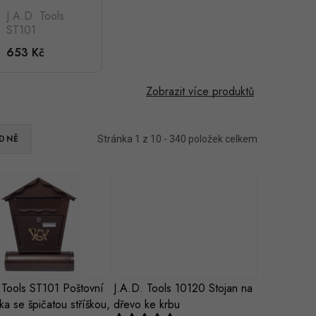
J.A.D. Tools
ST101
Poštovní
653 Kč
schránka se
špičatou
stříškou,
Zobrazit více produktů
bronz
DNĚ
Stránka
1
z
10
-
340
položek celkem
 Tools ST101 Poštovní
J.A.D. Tools 10120 Stojan na
ka se špičatou stříškou,
dřevo ke krbu