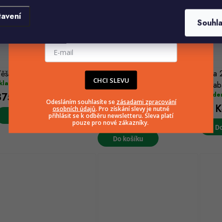
tavení
Souhl
E-mailová adresa
ěšák na boty a klobouky U1J
U1H DVOJITÝ STOJÍCÍ
Huka 
CHCI SLEVU
(3 ks)
kladem
VĚŠÁK NA ODEVY, POLICE
vyhrab
375 Kč
Sklade
DO ŠATNÍCH ŠATŮ
Odesláním souhlasíte se
zásadami zpracování
(2 ks)
79 K
Skladem
osobních údajů
. Pro získání slevy je nutné
přihlásit se k odběru newsletteru. Sleva platí
Do košíku
462 Kč
pouze pro nové zákazníky.
Do
Do košíku