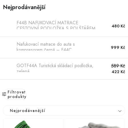
Hobby
Nejprodávanější
Dětské zboží a hračky
F44B NAFUKOVACÍ MATRACE
480 Kč
CESTOVNÍ PODLOŽKA S POLŠTÁŘEM
Novinky
Nafukovací matrace do auta s
World Cleanup Day
999 Kč
kompresorem černá – F44C
Akční ceny
GOTF44A Turistická skládací podložka,
589 Kč
zelená
422 Kč
Půjčovna
Kontaktuje nás
Obchodní podmínky
Vrácení a reklamace
Podmínky ochrany osobních údajů
Obchodní podmínky pro podnikatele
Způsob doručení a platby
Filtrovat
produkty
Zásady používání cookies
O nás
Blog
V
Ř
Nejprodávanější
ý
a
p
z