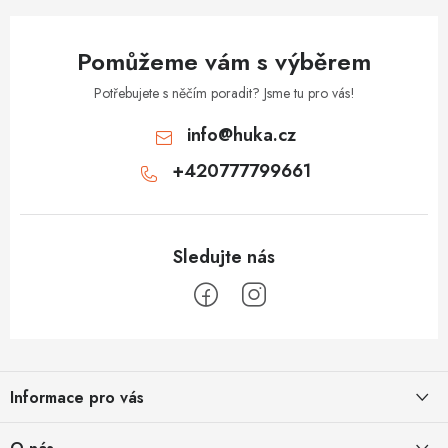
y
v
Pomůžeme vám s výběrem
ý
p
Potřebujete s něčím poradit? Jsme tu pro vás!
i
info
@
huka.cz
s
+420777799661
u
Z
á
Informace pro vás
p
a
Obchodní podmínky