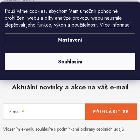
422 Kč
589 Kč
Používáme cookies, abychom Vám umožnili pohodlné
prohlížení webu a díky analýze provozu webu neustále
zlepšovali jeho funkce, výkon a použitelnost.
Více informací
Nastavení
O
v
Souhlasím
l
á
d
Aktuální novinky a akce na váš e-mail
a
c
í
E-mail
PŘIHLÁSIT SE
p
r
v
Vložením e-mailu souhlasíte s
podmínkami ochrany osobních údajů
k