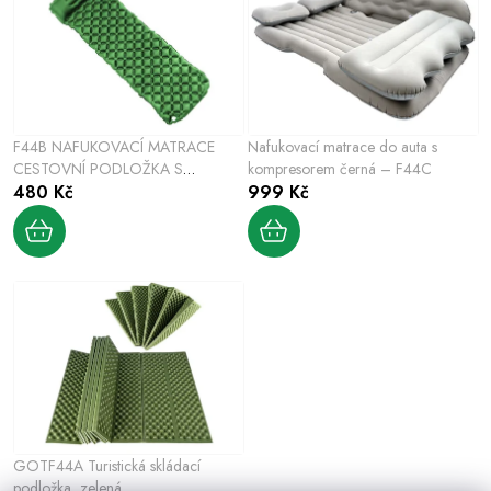
i
e
s
n
p
í
r
p
o
r
F44B NAFUKOVACÍ MATRACE
Nafukovací matrace do auta s
d
o
CESTOVNÍ PODLOŽKA S
kompresorem černá – F44C
u
POLŠTÁŘEM
480 Kč
999 Kč
d
k
u
t
k
ů
t
ů
GOTF44A Turistická skládací
podložka, zelená