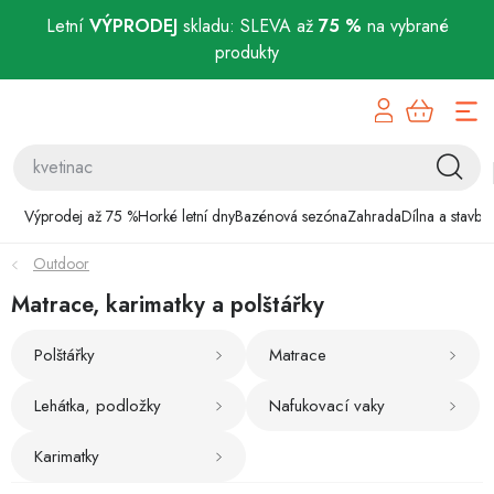
Letní
VÝPRODEJ
skladu: SLEVA až
75 %
na vybrané
produkty
Přejít
Výprodej až 75 %
na
obsah
Horké letní dny
Bazénová sezóna
Výprodej až 75 %
Horké letní dny
Bazénová sezóna
Zahrada
Dílna a stavba
Outdoor
Zahrada
Matrace, karimatky a polštářky
Dílna a stavba
Polštářky
Matrace
Domácnost
Lehátka, podložky
Nafukovací vaky
Chovatelské potřeby
Karimatky