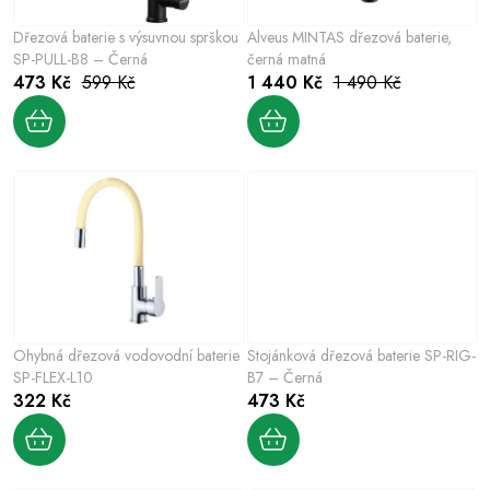
p
o
r
Dřezová baterie s výsuvnou sprškou
Alveus MINTAS dřezová baterie,
d
o
SP-PULL-B8 – Černá
černá matná
u
473 Kč
599 Kč
1 440 Kč
1 490 Kč
d
k
u
t
k
ů
t
ů
Ohybná dřezová vodovodní baterie
Stojánková dřezová baterie SP-RIG-
SP-FLEX-L10
B7 – Černá
322 Kč
473 Kč