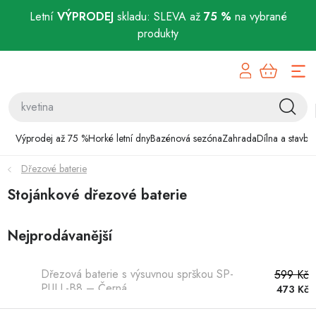
Letní
VÝPRODEJ
skladu: SLEVA až
75 %
na vybrané
produkty
Přejít
Výprodej až 75 %
na
obsah
Horké letní dny
Bazénová sezóna
Výprodej až 75 %
Horké letní dny
Bazénová sezóna
Zahrada
Dílna a stavba
Dřezové baterie
Zahrada
Stojánkové dřezové baterie
Dílna a stavba
Nejprodávanější
Domácnost
Dřezová baterie s výsuvnou sprškou SP-
599 Kč
Chovatelské potřeby
PULL-B8 – Černá
473 Kč