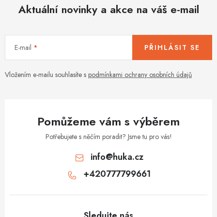
d
Aktuální novinky a akce na váš e-mail
a
c
í
E-mail
PŘIHLÁSIT SE
p
r
v
Vložením e-mailu souhlasíte s
podmínkami ochrany osobních údajů
k
y
v
Pomůžeme vám s výběrem
ý
p
Potřebujete s něčím poradit? Jsme tu pro vás!
i
info
@
huka.cz
s
+420777799661
u