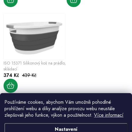
u
t
k
ů
t
ů
ISO 15371 Silikonový koš na prádlo,
skládací
374 Kč
439 Kč
Používáme cookies, abychom Vám umožnili pohodlné
prohlížení webu a díky analýze provozu webu neustále
O
zlepšovali jeho funkce, výkon a použitelnost.
Více informací
v
Nastavení
l