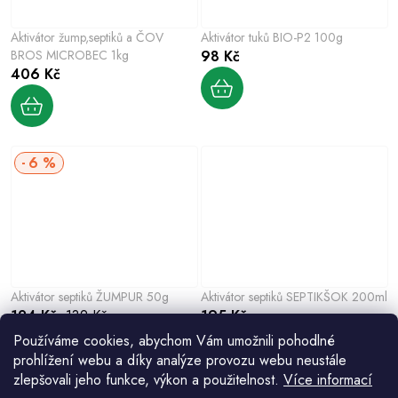
Aktivátor žump,septiků a ČOV
Aktivátor tuků BIO-P2 100g
BROS MICROBEC 1kg
98 Kč
406 Kč
6 %
Aktivátor septiků ŽUMPUR 50g
Aktivátor septiků SEPTIKŠOK 200ml
124 Kč
132 Kč
195 Kč
Používáme cookies, abychom Vám umožnili pohodlné
prohlížení webu a díky analýze provozu webu neustále
zlepšovali jeho funkce, výkon a použitelnost.
Více informací