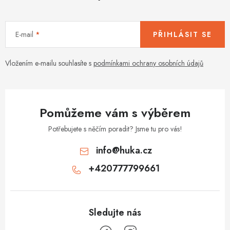
c
í
E-mail
PŘIHLÁSIT SE
p
r
v
Vložením e-mailu souhlasíte s
podmínkami ochrany osobních údajů
k
y
v
Pomůžeme vám s výběrem
ý
p
Potřebujete s něčím poradit? Jsme tu pro vás!
i
info
@
huka.cz
s
+420777799661
u