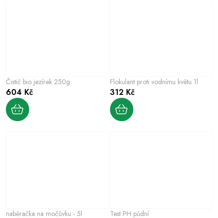
Čistič bio jezírek 250g
Flokulant proti vodnímu květu 1l
604 Kč
312 Kč
naběračka na močůvku - 5l
Test PH půdní