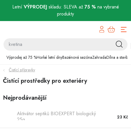
Letní
VÝPRODEJ
skladu: SLEVA až
75 %
na vybrané
produkty
Přejít
Výprodej až 75 %
na
obsah
Horké letní dny
Bazénová sezóna
Výprodej až 75 %
Horké letní dny
Bazénová sezóna
Zahrada
Dílna a stavba
Čistící přípravky
Zahrada
Čistící prostředky pro exteriéry
Dílna a stavba
Nejprodávanější
Domácnost
Aktivátor septiků BIOEXPERT biologický
Chovatelské potřeby
23 Kč
25g