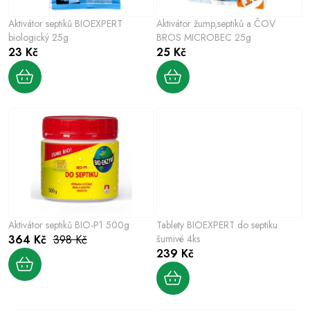
p
o
r
Aktivátor septiků BIOEXPERT
Aktivátor žump,septiků a ČOV
d
o
biologický 25g
BROS MICROBEC 25g
u
23 Kč
25 Kč
d
k
u
t
k
ů
t
ů
Aktivátor septiků BIO-P1 500g
Tablety BIOEXPERT do septiku
364 Kč
398 Kč
šumivé 4ks
239 Kč