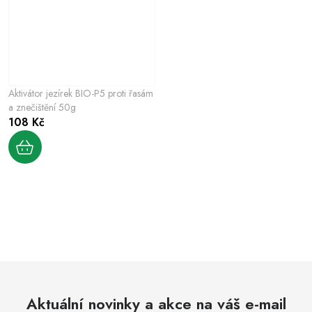
Aktivátor jezírek BIO-P5 proti řasám
a znečištění 50g
108 Kč
O
v
l
á
d
Aktuální novinky a akce na váš e-mail
a