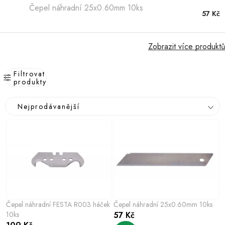
Hobby
Čepel náhradní 25x0.60mm 10ks
57 Kč
Dětské zboží a hračky
Zobrazit více produktů
Novinky
Filtrovat
World Cleanup Day
produkty
V
Ř
Akční ceny
Nejprodávanější
ý
a
p
z
Půjčovna
Kontaktuje nás
Obchodní podmínky
i
e
Vrácení a reklamace
Podmínky ochrany osobních údajů
s
n
Obchodní podmínky pro podnikatele
Způsob doručení a platby
p
í
Zásady používání cookies
O nás
Blog
r
p
o
r
Čepel náhradní FESTA R003 háček
Čepel náhradní 25x0.60mm 10ks
d
o
10ks
57 Kč
u