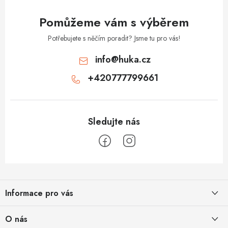
y
v
Pomůžeme vám s výběrem
ý
p
Potřebujete s něčím poradit? Jsme tu pro vás!
i
info
@
huka.cz
s
+420777799661
u
Z
á
Informace pro vás
p
a
Obchodní podmínky
O nás
t