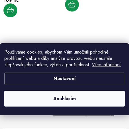
109 Kč
d
k
u
t
k
ů
t
ů
O
v
Používáme cookies, abychom Vám umožnili pohodlné
l
prohlížení webu a díky analýze provozu webu neustále
á
zlepšovali jeho funkce, výkon a použitelnost.
Více informací
d
Aktuální novinky a akce na váš e-mail
a
Nastavení
c
í
E-mail
PŘIHLÁSIT SE
p
Souhlasím
r
v
Vložením e-mailu souhlasíte s
podmínkami ochrany osobních údajů
k