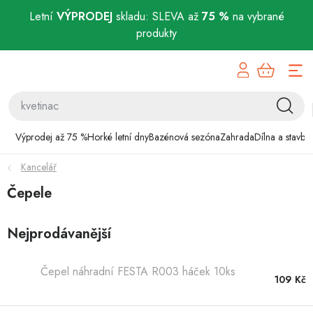
Letní
VÝPRODEJ
skladu: SLEVA až
75 %
na vybrané
produkty
Přejít
Výprodej až 75 %
na
obsah
Horké letní dny
Bazénová sezóna
Výprodej až 75 %
Horké letní dny
Bazénová sezóna
Zahrada
Dílna a stavba
Kancelář
Zahrada
Čepele
Dílna a stavba
Nejprodávanější
Domácnost
Čepel náhradní FESTA R003 háček 10ks
Chovatelské potřeby
109 Kč