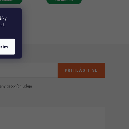
díky
st.
asím
PŘIHLÁSIT SE
any osobních údajů