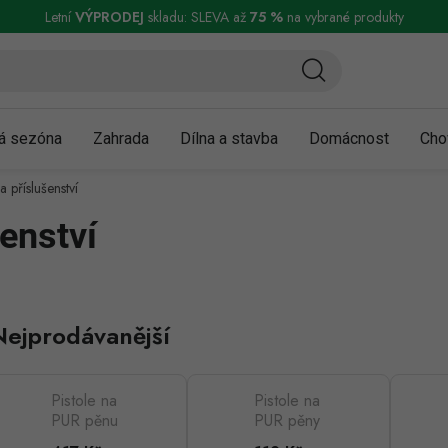
ní a reklamace
Podmínky ochrany osobních údajů
Obchodní podmínky
Letní
VÝPRODEJ
skladu: SLEVA až
75 %
na vybrané produkty
á sezóna
Zahrada
Dílna a stavba
Domácnost
Cho
a příslušenství
šenství
Nejprodávanější
Pistole na
Pistole na
PUR pěnu
PUR pěny
FESTA teflon
HOBBY