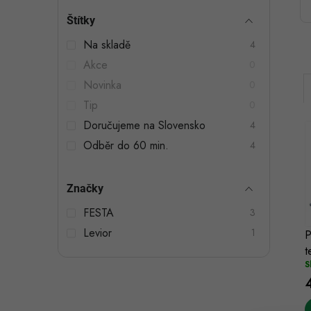
t
Štítky
r
Na skladě
4
a
Akce
0
n
Novinka
0
n
Tip
0
Doručujeme na Slovensko
4
í
Odběr do 60 min.
4
p
a
Značky
i
n
í
FESTA
3
Levior
e
1
P
t
l
S