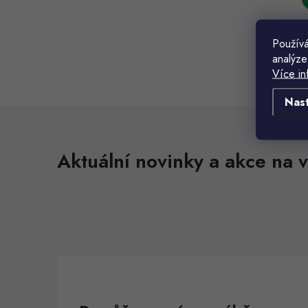
Používá
analýze
Více in
t
Nas
t
l
Aktuální novinky a akce na v
í
r