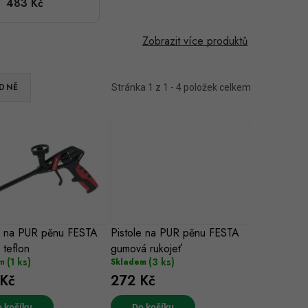
483 Kč
teflon
Zobrazit více produktů
DNĚ
Stránka
1
z
1
-
4
položek celkem
e na PUR pěnu FESTA
Pistole na PUR pěnu FESTA
teflon
gumová rukojeť
(1 ks)
(3 ks)
m
Skladem
Kč
272 Kč
 košíku
Do košíku