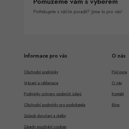
Pomůžeme vám s výběrem
Potřebujete s něčím poradit? Jsme tu pro vás!
Z
á
i
Informace pro vás
O nás
p
s
a
Obchodní podmínky
Půjčovna
t
Vrácení a reklamace
O nás
í
Podmínky ochrany osobních údajů
Kontakt
Obchodní podmínky pro podnikatele
Blog
Způsob doručení a platby
Zásady používání cookies