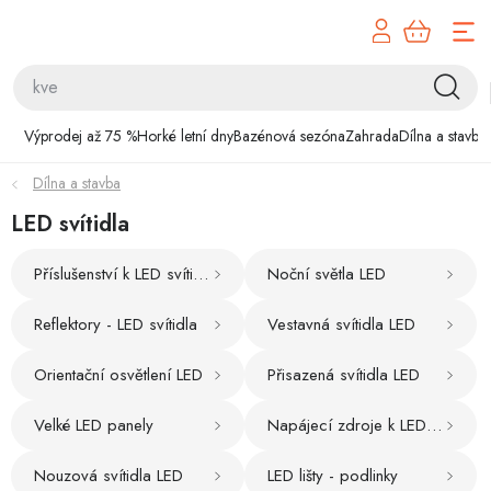
Přejít
na
obsah
Výprodej až 75 %
Výprodej až 75 %
Horké letní dny
Bazénová sezóna
Zahrada
Dílna a stavba
Horké letní dny
Dílna a stavba
Bazénová sezóna
LED svítidla
Zahrada
Příslušenství k LED svítidlům
Noční světla LED
Reflektory - LED svítidla
Vestavná svítidla LED
Dílna a stavba
Orientační osvětlení LED
Přisazená svítidla LED
Domácnost
Velké LED panely
Napájecí zdroje k LED svítidlům
Chovatelské potřeby
Nouzová svítidla LED
LED lišty - podlinky