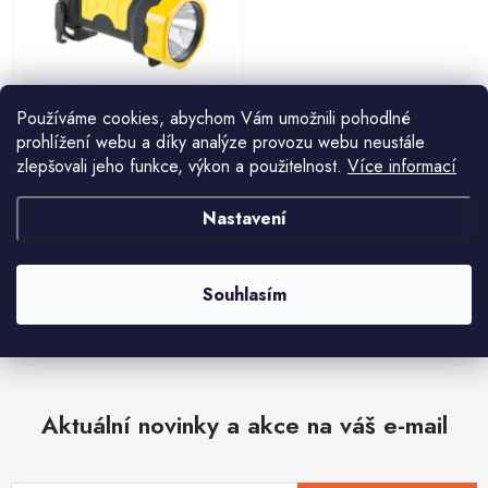
Svítilna FESTA LED 220/130lm
Používáme cookies, abychom Vám umožnili pohodlné
3xAA
265 Kč
354 Kč
prohlížení webu a díky analýze provozu webu neustále
zlepšovali jeho funkce, výkon a použitelnost.
Více informací
Nastavení
O
Souhlasím
v
l
á
d
Aktuální novinky a akce na váš e-mail
a
c