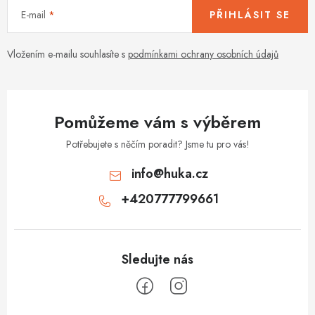
í
E-mail
PŘIHLÁSIT SE
p
r
v
Vložením e-mailu souhlasíte s
podmínkami ochrany osobních údajů
k
y
v
Pomůžeme vám s výběrem
ý
p
Potřebujete s něčím poradit? Jsme tu pro vás!
i
info
@
huka.cz
s
+420777799661
u