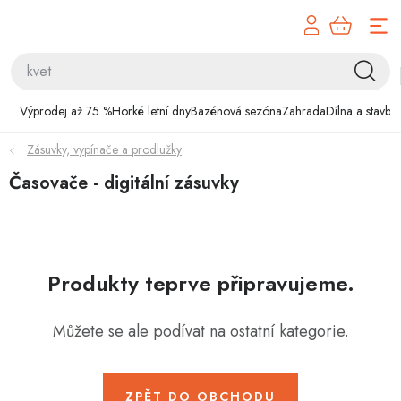
Přejít
na
obsah
Výprodej až 75 %
Výprodej až 75 %
Horké letní dny
Bazénová sezóna
Zahrada
Dílna a stavba
Horké letní dny
Zásuvky, vypínače a prodlužky
Bazénová sezóna
Časovače - digitální zásuvky
Zahrada
Dílna a stavba
Produkty teprve připravujeme.
Domácnost
Můžete se ale podívat na ostatní kategorie.
Chovatelské potřeby
ZPĚT DO OBCHODU