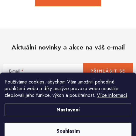
Hobby
Dětské zboží a hračky
Novinky
Aktuální novinky a akce na váš e-mail
World Cleanup Day
Akční ceny
E-mail
PŘIHLÁSIT SE
Půjčovna
Kontaktuje nás
Obchodní podmínky
Používáme cookies, abychom Vám umožnili pohodlné
Vrácení a reklamace
Podmínky ochrany osobních údajů
prohlížení webu a díky analýze provozu webu neustále
Vložením e-mailu souhlasíte s
podmínkami ochrany osobních údajů
zlepšovali jeho funkce, výkon a použitelnost.
Více informací
Obchodní podmínky pro podnikatele
Způsob doručení a platby
Zásady používání cookies
O nás
Blog
Nastavení
Pomůžeme vám s výběrem
Potřebujete s něčím poradit? Jsme tu pro vás!
Souhlasím