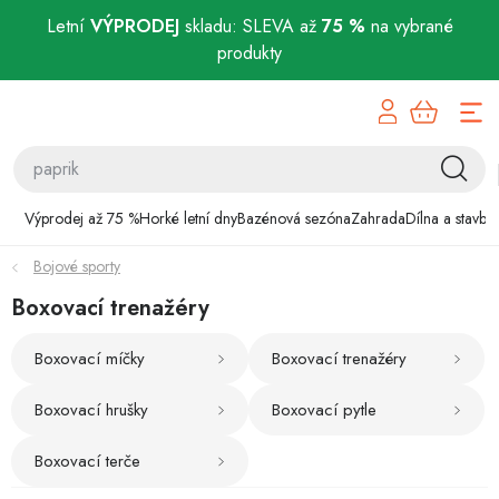
Letní
VÝPRODEJ
skladu: SLEVA až
75 %
na vybrané
produkty
Přejít
Výprodej až 75 %
na
obsah
Horké letní dny
Bazénová sezóna
Výprodej až 75 %
Horké letní dny
Bazénová sezóna
Zahrada
Dílna a stavba
Bojové sporty
Zahrada
Boxovací trenažéry
Dílna a stavba
Boxovací míčky
Boxovací trenažéry
Domácnost
Boxovací hrušky
Boxovací pytle
Chovatelské potřeby
Boxovací terče