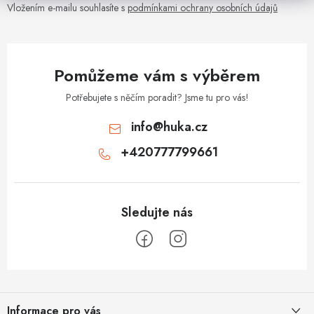
v
Vložením e-mailu souhlasíte s
podmínkami ochrany osobních údajů
k
y
v
Pomůžeme vám s výběrem
ý
p
Potřebujete s něčím poradit? Jsme tu pro vás!
i
info
@
huka.cz
s
+420777799661
u
Z
á
Informace pro vás