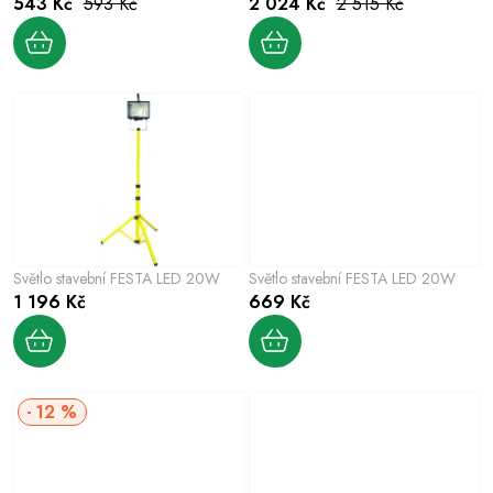
u
543 Kč
593 Kč
2 024 Kč
2 515 Kč
d
k
u
t
k
ů
t
ů
Světlo stavební FESTA LED 20W
Světlo stavební FESTA LED 20W
1 196 Kč
669 Kč
12 %