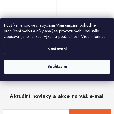
Světlo stavební halogen 2x400W
Světlo stavební halogen 400W
teleskop
teleskop
Používáme cookies, abychom Vám umožnili pohodlné
1 538 Kč
1 748 Kč
1 388 Kč
prohlížení webu a díky analýze provozu webu neustále
zlepšovali jeho funkce, výkon a použitelnost.
Více informací
Nastavení
O
Souhlasím
v
l
á
d
Aktuální novinky a akce na váš e-mail
a
c
í