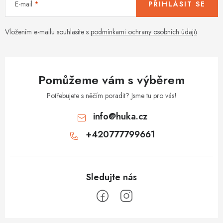
E-mail
PŘIHLÁSIT SE
p
r
v
Vložením e-mailu souhlasíte s
podmínkami ochrany osobních údajů
k
y
v
Pomůžeme vám s výběrem
ý
p
Potřebujete s něčím poradit? Jsme tu pro vás!
i
info
@
huka.cz
s
+420777799661
u