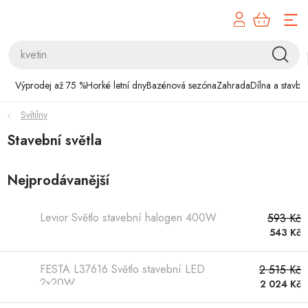
Přejít
na
obsah
Výprodej až 75 %
Výprodej až 75 %
Horké letní dny
Bazénová sezóna
Zahrada
Dílna a stavba
Horké letní dny
Svítilny
Bazénová sezóna
Stavební světla
Zahrada
Nejprodávanější
Dílna a stavba
Levior Světlo stavební halogen 400W
593 Kč
543 Kč
Domácnost
FESTA L37616 Světlo stavební LED
2 515 Kč
Chovatelské potřeby
2x20W
2 024 Kč